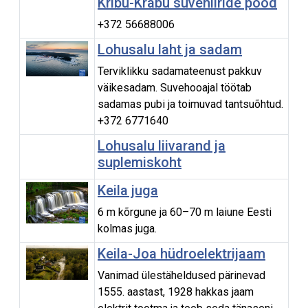
Kribu-Krabu suveniiride pood
+372 56688006
Lohusalu laht ja sadam
Terviklikku sadamateenust pakkuv
väikesadam. Suvehooajal töötab
sadamas pubi ja toimuvad tantsuõhtud.
+372 6771640
Lohusalu liivarand ja
suplemiskoht
Keila juga
6 m kõrgune ja 60–70 m laiune Eesti
kolmas juga.
Keila-Joa hüdroelektrijaam
Vanimad ülestäheldused pärinevad
1555. aastast, 1928 hakkas jaam