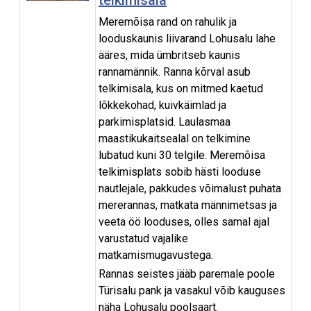
Meremõisa rand on rahulik ja
looduskaunis liivarand Lohusalu lahe
ääres, mida ümbritseb kaunis
rannamännik. Ranna kõrval asub
telkimisala, kus on mitmed kaetud
lõkkekohad, kuivkäimlad ja
parkimisplatsid. Laulasmaa
maastikukaitsealal on telkimine
lubatud kuni 30 telgile. Meremõisa
telkimisplats sobib hästi looduse
nautlejale, pakkudes võimalust puhata
mererannas, matkata männimetsas ja
veeta öö looduses, olles samal ajal
varustatud vajalike
matkamismugavustega.
Rannas seistes jääb paremale poole
Türisalu pank ja vasakul võib kauguses
näha Lohusalu poolsaart.