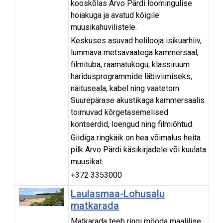
kooskõlas Arvo Pärdi loomingulise
hoiakuga ja avatud kõigile
muusikahuvilistele.
Keskuses asuvad helilooja isikuarhiiv,
lummava metsavaatega kammersaal,
filmituba, raamatukogu, klassiruum
haridusprogrammide läbiviimiseks,
näituseala, kabel ning vaatetorn.
Suurepärase akustikaga kammersaalis
toimuvad kõrgetasemelised
kontserdid, loengud ning filmiõhtud.
Giidiga ringkäik on hea võimalus heita
pilk Arvo Pärdi käsikirjadele või kuulata
muusikat.
+372 3353000
Laulasmaa-Lohusalu
matkarada
Matkarada teeb ringi mööda maalilise