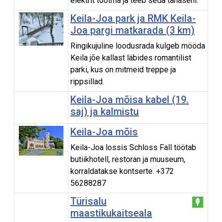
elektrit tootma ja teeb seda tänaseni.
Keila-Joa park ja RMK Keila-
Joa pargi matkarada (3 km)
Ringikujuline loodusrada kulgeb mööda
Keila jõe kallast läbides romantilist
parki, kus on mitmeid treppe ja
rippsillad.
Keila-Joa mõisa kabel (19.
saj) ja kalmistu
Keila-Joa mõis
Keila-Joa lossis Schloss Fall töötab
butiikhotell, restoran ja muuseum,
korraldatakse kontserte. +372
56288287
Türisalu
maastikukaitseala