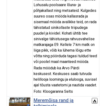
Lohusalu poolsaare lõuna- ja
põhjakallast ning metsateid. Kulgedes
suures osas mööda kallasrada ja
sisemaal mööda avalikke teid, on rada
tähistatud sinikollaste triipudega
puudel ja kividel. Kohati ühtib tee
sinivalge tähistusega rahvusvahelise
matkarajaga E9. Kellele 7 km matk on
liiga pikk, võib ka lühema lõigu ette
võtta ning pöörduda tagasi tuldud teed
või poolel maal maanteed mööda.
Rada möödub ka Arvo Pärdi
keskusest. Keskuses saab tutvuda
helillooja loomingu ja elulooga, suvisel
ajal tõusta vaatetorni ja nautida vaadet.
Foto: Kloogaranna Selts
Meremõisa rand ja
telkimisala