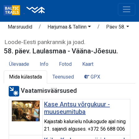
Marsruudid
Harjumaa & Tallinn
Päev 58.
Loode-Eesti pankrannik ja joad.
58. päev. Laulasmaa - Vääna-Jõesuu.
Ülevaade
Info
Fotod
Kaart
Mida külastada
Teenused
GPX
Vaatamisväärsused
Kase Antsu võrgukuur -
muuseumituba
Kajastab kalurielu nõukogude ajal ning
21. sajandi alguses. +372 56 688 006