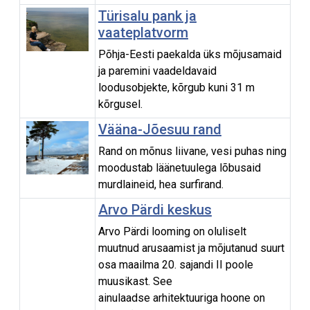
Türisalu pank ja
vaateplatvorm
Põhja-Eesti paekalda üks mõjusamaid
ja paremini vaadeldavaid
loodusobjekte, kõrgub kuni 31 m
kõrgusel.
Vääna-Jõesuu rand
Rand on mõnus liivane, vesi puhas ning
moodustab läänetuulega lõbusaid
murdlaineid, hea surfirand.
Arvo Pärdi keskus
Arvo Pärdi looming on oluliselt
muutnud arusaamist ja mõjutanud suurt
osa maailma 20. sajandi II poole
muusikast. See
ainulaadse arhitektuuriga hoone on