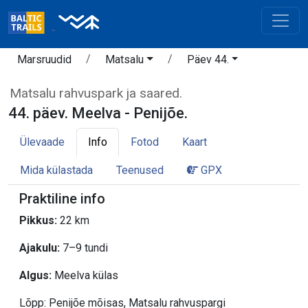
Marsruudid
Matsalu
Päev 44.
Matsalu rahvuspark ja saared.
44. päev. Meelva - Penijõe.
Ülevaade
Info
Fotod
Kaart
Mida külastada
Teenused
GPX
Praktiline info
Pikkus:
22 km
Ajakulu:
7–9 tundi
Algus:
Meelva külas
Lõpp: Penijõe mõisas, Matsalu rahvuspargi