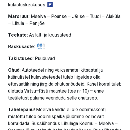
külastuskeskuses
Marsruut:
Meelva – Poanse – Järise – Tuudi – Alaküla
– Lihula – Penijõe
Teekate:
Asfalt- ja kruusateed
Raskusaste:
Takistused:
Puuduvad
Ohud:
Autoteedel ning väiksematel kitsastel ja
käänulistel külavaheteedel tuleb liigeldes olla
ettevaatlik ning järgida ohutusnõudeid. Kahel korral tuleb
ületada Virtsu–Risti maantee (tee nr 10) – enne
teeületust palume veenduda selle ohutuses.
Tähelepanu!
Meelva kandis ei ole ööbimiskohti,
mistõttu tuleb ööbimispaika jõudmine eelnevalt
korraldada. Bussiühendus Lihulaga Keemu – Meelva –