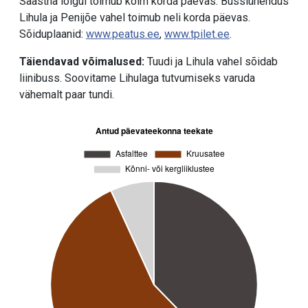
Saastna lõigul toimub kolm korda päevas. Bussiühendus
Lihula ja Penijõe vahel toimub neli korda päevas.
Sõiduplaanid:
www.peatus.ee
,
www.tpilet.ee
.
Täiendavad võimalused:
Tuudi ja Lihula vahel sõidab
liinibuss. Soovitame Lihulaga tutvumiseks varuda
vähemalt paar tundi.