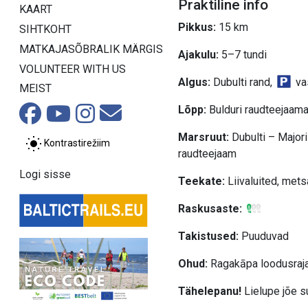
Praktiline info
KAART
Pikkus:
15 km
SIHTKOHT
MATKAJASÕBRALIK MÄRGIS
Ajakulu:
5–7 tundi
VOLUNTEER WITH US
Algus:
Dubulti rand,
va
MEIST
Lõpp:
Bulduri raudteejaam
Marsruut:
Dubulti – Majori
Kontrastirežiim
raudteejaam
Logi sisse
Teekate:
Liivaluited, mets
Raskusaste:
Takistused:
Puuduvad
Ohud:
Ragakāpa loodusraja 
Tähelepanu!
Lielupe jõe s