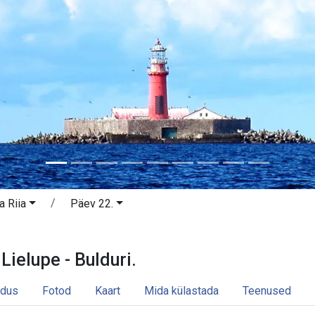
a Riia
Päev 22.
- Lielupe - Bulduri. Jūrmala ja Riia.
 Lielupe - Bulduri.
dus
Fotod
Kaart
Mida külastada
Teenused