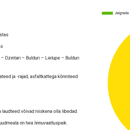
stas
as
 – Dzintari – Bulduri – Lielupe – Bulduri
ateed ja -rajad, asfaltkattega kõnniteed
laudteed võivad niiskena olla libedad.
uudmeala on hea linnuvaatluspaik.