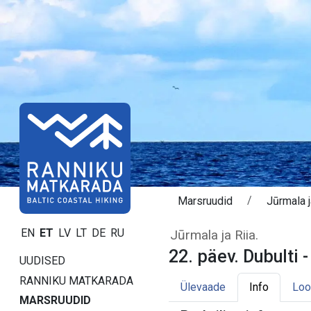
Marsruudid
Jūrmala j
Päev 22. Dubulti 
EN
ET
LV
LT
DE
RU
Jūrmala ja Riia.
22. päev. Dubulti -
UUDISED
RANNIKU MATKARADA
Ülevaade
Info
Loo
MARSRUUDID