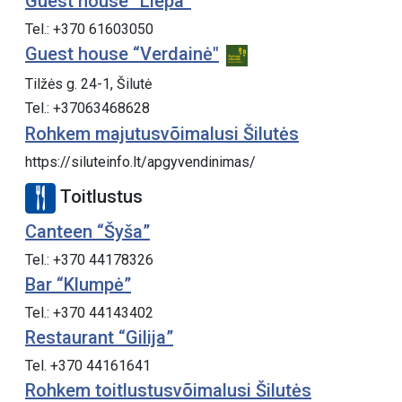
Guest house “Liepa”
Tel.: +370 61603050
Guest house “Verdainė"
Tilžės g. 24-1, Šilutė
Tel.: +37063468628
Rohkem majutusvõimalusi Šilutės
https://siluteinfo.lt/apgyvendinimas/
Toitlustus
Canteen “Šyša”
Tel.: +370 44178326
Bar “Klumpė”
Tel.: +370 44143402
Restaurant “Gilija”
Tel. +370 44161641
Rohkem toitlustusvõimalusi Šilutės