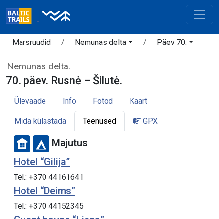
Marsruudid
Nemunas delta
Päev 70.
Nemunas delta.
70. päev. Rusnė – Šilutė.
Ülevaade
Info
Fotod
Kaart
Mida külastada
Teenused
GPX
Majutus
Hotel “Gilija”
Tel.: +370 44161641
Hotel “Deims”
Tel.: +370 44152345