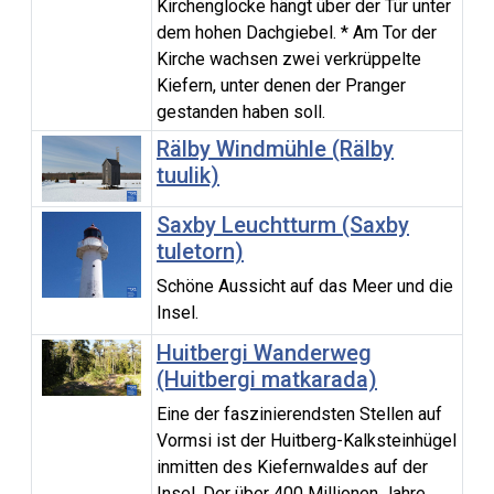
Kirchenglocke hängt über der Tür unter
dem hohen Dachgiebel. * Am Tor der
Kirche wachsen zwei verkrüppelte
Kiefern, unter denen der Pranger
gestanden haben soll.
Rälby Windmühle (Rälby
tuulik)
Saxby Leuchtturm (Saxby
tuletorn)
Schöne Aussicht auf das Meer und die
Insel.
Huitbergi Wanderweg
(Huitbergi matkarada)
Eine der faszinierendsten Stellen auf
Vormsi ist der Huitberg-Kalksteinhügel
inmitten des Kiefernwaldes auf der
Insel. Der über 400 Millionen Jahre