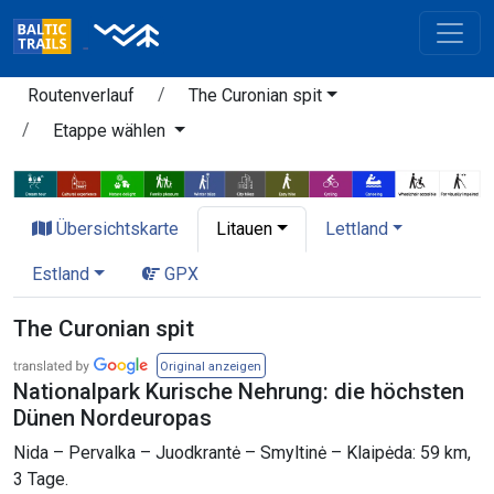
Routenverlauf
The Curonian spit
Etappe wählen
Übersichtskarte
Litauen
Lettland
Estland
GPX
The Curonian spit
Original anzeigen
Nationalpark Kurische Nehrung: die höchsten
Dünen Nordeuropas
Nida – Pervalka – Juodkrantė – Smyltinė – Klaipėda: 59 km,
3 Tage.