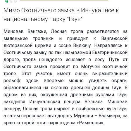
Мимо Охотничьего замка в Инчукалнсе к
национальному парку "Гауя"
Миновав Вангажи, Лесная тропа разветвляется на
маленькие тропинки и приводит к Вангажской
лютеранской церкви и сосне Вилкачу. Направляясь к
Охотничьему замку по так называемой Екатерининской
дороге, тропа ненадолго исчезает в лесу. Путь от
Охотничьего замка проходит по Могучей охотничьей
тропе. Этот участок имеет очень выразительный
рельеф: здесь впервые можно увидеть овраги,
образовавшиеся на склонах древней долины Гауи. В
одном из них, окруженная древними руслами Гауи,
находится Инчукалнская пещера Велнала. Миновав
пещеру, Лесная тропа ныряет в прибрежные луга Гауи,
а затем пересекает автодорогу Мурьяни – Валмиера, на
краю которой стоит парк отдыха «Рамкални».