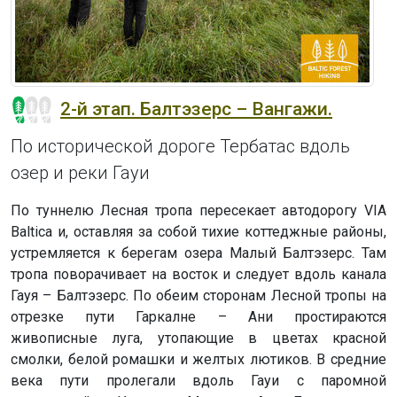
2-й этап. Балтэзерс – Вангажи.
По исторической дороге Тербатас вдоль
озер и реки Гауи
По туннелю Лесная тропа пересекает автодорогу VIA
Baltica и, оставляя за собой тихие коттеджные районы,
устремляется к берегам озера Малый Балтэзерс. Там
тропа поворачивает на восток и следует вдоль канала
Гауя – Балтэзерс. По обеим сторонам Лесной тропы на
отрезке пути Гаркалне – Ани простираются
живописные луга, утопающие в цветах красной
смолки, белой ромашки и желтых лютиков. В средние
века пути пролегали вдоль Гауи с паромной