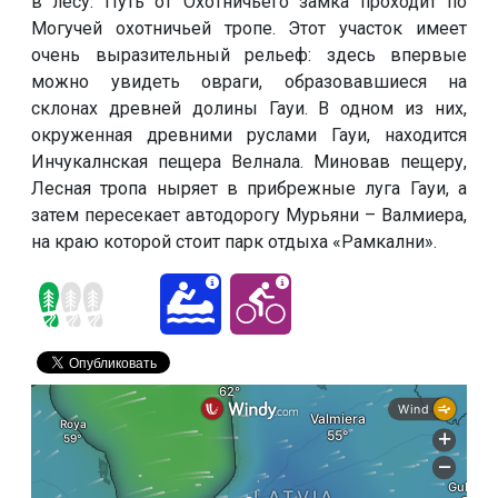
в лесу. Путь от Охотничьего замка проходит по
Могучей охотничьей тропе. Этот участок имеет
очень выразительный рельеф: здесь впервые
можно увидеть овраги, образовавшиеся на
склонах древней долины Гауи. В одном из них,
окруженная древними руслами Гауи, находится
Инчукалнская пещера Велнала. Миновав пещеру,
Лесная тропа ныряет в прибрежные луга Гауи, а
затем пересекает автодорогу Мурьяни – Валмиера,
на краю которой стоит парк отдыха «Рамкални».