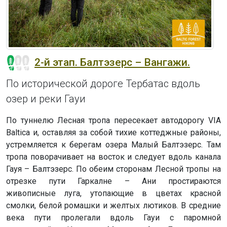
2-й этап. Балтэзерс – Вангажи.
По исторической дороге Тербатас вдоль
озер и реки Гауи
По туннелю Лесная тропа пересекает автодорогу VIA
Baltica и, оставляя за собой тихие коттеджные районы,
устремляется к берегам озера Малый Балтэзерс. Там
тропа поворачивает на восток и следует вдоль канала
Гауя – Балтэзерс. По обеим сторонам Лесной тропы на
отрезке пути Гаркалне – Ани простираются
живописные луга, утопающие в цветах красной
смолки, белой ромашки и желтых лютиков. В средние
века пути пролегали вдоль Гауи с паромной