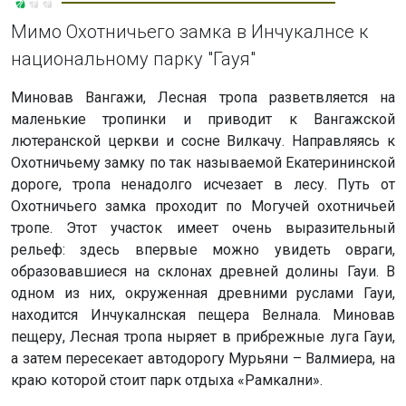
Мимо Охотничьего замка в Инчукалнсе к
национальному парку "Гауя"
Миновав Вангажи, Лесная тропа разветвляется на
маленькие тропинки и приводит к Вангажской
лютеранской церкви и сосне Вилкачу. Направляясь к
Охотничьему замку по так называемой Екатерининской
дороге, тропа ненадолго исчезает в лесу. Путь от
Охотничьего замка проходит по Могучей охотничьей
тропе. Этот участок имеет очень выразительный
рельеф: здесь впервые можно увидеть овраги,
образовавшиеся на склонах древней долины Гауи. В
одном из них, окруженная древними руслами Гауи,
находится Инчукалнская пещера Велнала. Миновав
пещеру, Лесная тропа ныряет в прибрежные луга Гауи,
а затем пересекает автодорогу Мурьяни – Валмиера, на
краю которой стоит парк отдыха «Рамкални».