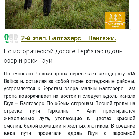
2-й этап. Балтэзерс – Вангажи.
По исторической дороге Тербатас вдоль
озер и реки Гауи
По туннелю Лесная тропа пересекает автодорогу VIA
Baltica и, оставляя за собой тихие коттеджные районы,
устремляется к берегам озера Малый Балтэзерс. Там
тропа поворачивает на восток и следует вдоль канала
Гауя – Балтэзерс. По обеим сторонам Лесной тропы на
отрезке пути Гаркалне – Ани простираются
живописные луга, утопающие в цветах красной
смолки, белой ромашки и желтых лютиков. В средние
века пути пролегали вдоль Гауи с паромной