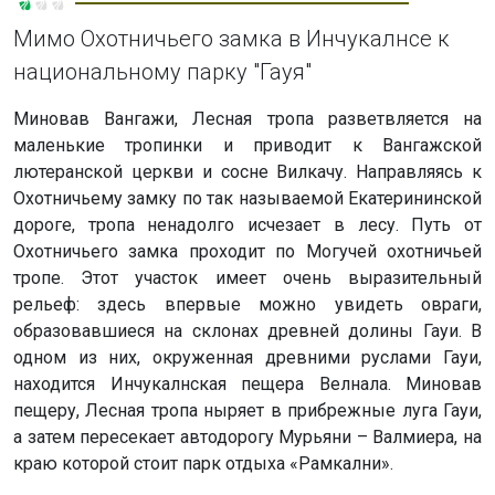
Мимо Охотничьего замка в Инчукалнсе к
национальному парку "Гауя"
Миновав Вангажи, Лесная тропа разветвляется на
маленькие тропинки и приводит к Вангажской
лютеранской церкви и сосне Вилкачу. Направляясь к
Охотничьему замку по так называемой Екатерининской
дороге, тропа ненадолго исчезает в лесу. Путь от
Охотничьего замка проходит по Могучей охотничьей
тропе. Этот участок имеет очень выразительный
рельеф: здесь впервые можно увидеть овраги,
образовавшиеся на склонах древней долины Гауи. В
одном из них, окруженная древними руслами Гауи,
находится Инчукалнская пещера Велнала. Миновав
пещеру, Лесная тропа ныряет в прибрежные луга Гауи,
а затем пересекает автодорогу Мурьяни – Валмиера, на
краю которой стоит парк отдыха «Рамкални».