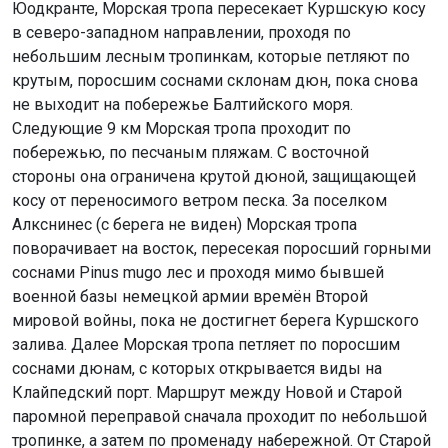
Юодкранте, Морская тропа пересекает Куршскую косу
в северо-западном направлении, проходя по
небольшим лесным тропинкам, которые петляют по
крутым, поросшим соснами склонам дюн, пока снова
не выходит на побережье Балтийского моря.
Следующие 9 км Морская тропа проходит по
побережью, по песчаным пляжам. С восточной
стороны она ограничена крутой дюной, защищающей
косу от переносимого ветром песка. За поселком
Алкснинес (с берега не виден) Морская тропа
поворачивает на восток, пересекая поросший горными
соснами Pinus mugo лес и проходя мимо бывшей
военной базы немецкой армии времён Второй
мировой войны, пока не достигнет берега Куршского
залива. Далее Морская тропа петляет по поросшим
соснами дюнам, с которых открывается виды на
Клайпедский порт. Маршрут между Новой и Старой
паромной переправой сначала проходит по небольшой
тропинке, а затем по променаду набережной. От Старой