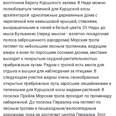
восточном берегу Куршского залива. В Ниде можно
полюбоваться типичной для Куршской косы
архитектурой: одноэтажные деревянные дома с
черепичной или камышовой крышей, ставнями,
выкрашенными в синий и белый цвета. От Ниды до
мыса Бульвикис (перед мысом - взлетно-посадочная
полоса заброшенного аэродрома) Морская тропа
петляет по небольшим лесным тропинкам, ведущим
вверх и вниз по поросшим соснами дюнам, местами
выходит к покрытым скудной растительностью
прибрежным лугам. Рядом с тропой есть места для
отдыха и вышки для наблюдения за птицами. В
следующем участке видны очень своеобразные
открытые прибрежные луга, заросшие лишайниками и
типичными для Куршской косы видами растений. В
поселке Прейла Морская тропа проходит по променаду
набережной. До посёлка Пярвалка она петляет по
лесным тропам и пешеходным/велосипедным
дорожкам, пока не достигает центра Пярвалки. Этот