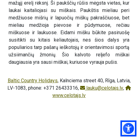
mažąjį erelį rėksnį. Ši paukščių rūšis mėgsta vietas, kur
laukai kaitaliojasi su miškais. Paukštis mieliau peri
medžiuose mišrių ir lapuočių miškų pakraščiuose, bet
mieliau medžioja pievose ir pūdymuose, rečiau
miškuose ir laukuose. Eidami mišku būkite pasiruošę
susitikti su kitais keliautojais, nes šios dalys yra
populiarios tarp pašarų ieškotojų ir orientavimosi sportą
užsiimančių žmonių. Šio kalvoto reljefo miškai
daugiausia yra sausi miškai, kuriuose vyrauja pušis.
Baltic Country Holidays
, Kalnciema street 40, Rīga, Latvia,
LV-1083, phone: +371 26433316,
lauku@celotajs.lv
,
www.celotajs.lv