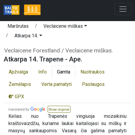
Maršrutas
Veclaicene miškas
Atkarpa 14.
Veclaicene Forestland / Veclaicene miškas.
Atkarpa 14. Trapene - Ape.
Apžvalga
Info
Gamta
Nuotraukos
Žemėlapis
Verta pamatyti
Paslaugos
GPX
Show original
Kelias nuo Trapenės vingiuoja mozaikiniu
kraštovaizdžiu, kuriame laukai kaitaliojasi su miškų ir
masyvų sankaupomis. Vasarą čia galima pamatyti