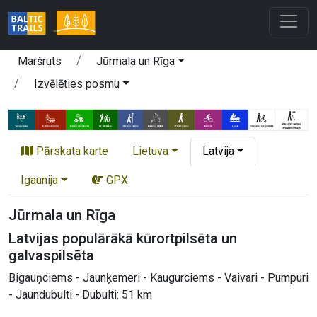
Maršruts
Jūrmala un Rīga
Izvēlēties posmu
Pārskata karte
Lietuva
Latvija
Igaunija
GPX
Jūrmala un Rīga
Latvijas populārākā kūrortpilsēta un
galvaspilsēta
Bigauņciems - Jaunķemeri - Kaugurciems - Vaivari - Pumpuri
- Jaundubulti - Dubulti: 51 km