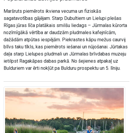
Maršruts piemērots ikviena vecuma un fiziskās
sagatavotības gājējam. Starp Dubultiem un Lielupi plešas
Rīgas jūras līča platākais smilšu liedags – Jūrmalas kūrorta
nozīmīgākā vērtība ar daudzām pludmales kafejnīcām,
dažādām atpūtas iespējām. Piekrastes kāpu mežus caurvij
blīvs taku tīkls, kas piemērots iešanai un nūjošanai. Jūrtakas
daļa starp Lielupes pludmali un Jūrmalas brīvdabas muzeju
ietilpst Ragakāpas dabas parkā. No šejienes atpakaļ uz
Bulduriem var ērti nokļūt pa Bulduru prospektu un 5. līniju.