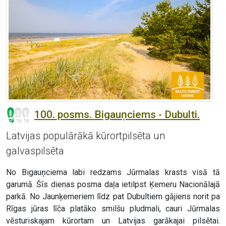
100. posms. Bigauņciems - Dubulti.
Latvijas populārākā kūrortpilsēta un
galvaspilsēta
No Bigauņciema labi redzams Jūrmalas krasts visā tā
garumā. Šīs dienas posma daļa ietilpst Ķemeru Nacionālajā
parkā. No Jaunķemeriem līdz pat Dubultiem gājiens norit pa
Rīgas jūras līča platāko smilšu pludmali, cauri Jūrmalas
vēsturiskajam kūrortam un Latvijas garākajai pilsētai.