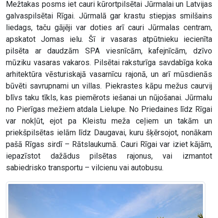
Mežtakas posms iet cauri kūrortpilsētai Jūrmalai un Latvijas
galvaspilsētai Rīgai. Jūrmalā gar krastu stiepjas smilšains
liedags, taču gājēji var doties arī cauri Jūrmalas centram,
apskatot Jomas ielu. Šī ir vasaras atpūtnieku iecienīta
pilsēta ar daudzām SPA viesnīcām, kafejnīcām, dzīvo
mūziku vasaras vakaros. Pilsētai raksturīga savdabīga koka
arhitektūra vēsturiskajā vasarnīcu rajonā, un arī mūsdienās
būvēti savrupnami un villas. Piekrastes kāpu mežus caurvij
blīvs taku tīkls, kas piemērots iešanai un nūjošanai. Jūrmalu
no Pierīgas mežiem atdala Lielupe. No Priedaines līdz Rīgai
var nokļūt, ejot pa Kleistu meža ceļiem un takām un
priekšpilsētas ielām līdz Daugavai, kuru šķērsojot, nonākam
pašā Rīgas sirdī – Rātslaukumā. Cauri Rīgai var iziet kājām,
iepazīstot dažādus pilsētas rajonus, vai izmantot
sabiedrisko transportu – vilcienu vai autobusu.