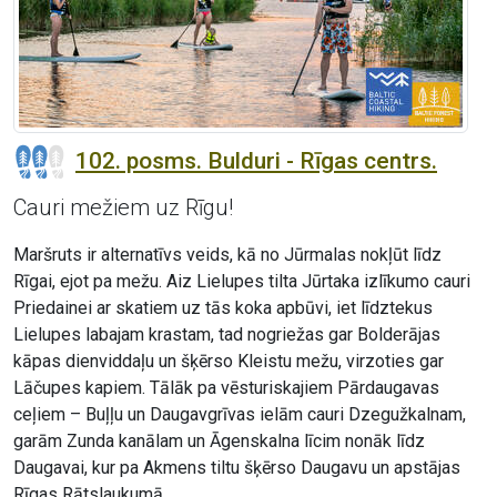
102. posms. Bulduri - Rīgas centrs.
Cauri mežiem uz Rīgu!
Maršruts ir alternatīvs veids, kā no Jūrmalas nokļūt līdz
Rīgai, ejot pa mežu. Aiz Lielupes tilta Jūrtaka izlīkumo cauri
Priedainei ar skatiem uz tās koka apbūvi, iet līdztekus
Lielupes labajam krastam, tad nogriežas gar Bolderājas
kāpas dienviddaļu un šķērso Kleistu mežu, virzoties gar
Lāčupes kapiem. Tālāk pa vēsturiskajiem Pārdaugavas
ceļiem – Buļļu un Daugavgrīvas ielām cauri Dzegužkalnam,
garām Zunda kanālam un Āgenskalna līcim nonāk līdz
Daugavai, kur pa Akmens tiltu šķērso Daugavu un apstājas
Rīgas Rātslaukumā.