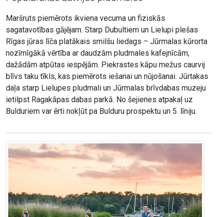
Maršruts piemērots ikviena vecuma un fiziskās
sagatavotības gājējam. Starp Dubultiem un Lielupi plešas
Rīgas jūras līča platākais smilšu liedags – Jūrmalas kūrorta
nozīmīgākā vērtība ar daudzām pludmales kafejnīcām,
dažādām atpūtas iespējām. Piekrastes kāpu mežus caurvij
blīvs taku tīkls, kas piemērots iešanai un nūjošanai. Jūrtakas
daļa starp Lielupes pludmali un Jūrmalas brīvdabas muzeju
ietilpst Ragakāpas dabas parkā. No šejienes atpakaļ uz
Bulduriem var ērti nokļūt pa Bulduru prospektu un 5. līniju.