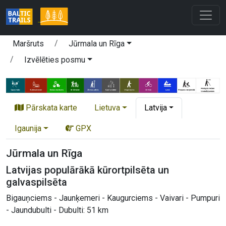
Maršruts
Jūrmala un Rīga
Izvēlēties posmu
Pārskata karte
Lietuva
Latvija
Igaunija
GPX
Jūrmala un Rīga
Latvijas populārākā kūrortpilsēta un
galvaspilsēta
Bigauņciems - Jaunķemeri - Kaugurciems - Vaivari - Pumpuri
- Jaundubulti - Dubulti: 51 km