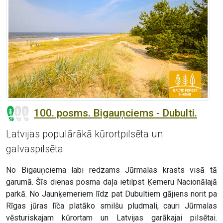
100. posms. Bigauņciems - Dubulti.
Latvijas populārākā kūrortpilsēta un
galvaspilsēta
No Bigauņciema labi redzams Jūrmalas krasts visā tā
garumā. Šīs dienas posma daļa ietilpst Ķemeru Nacionālajā
parkā. No Jaunķemeriem līdz pat Dubultiem gājiens norit pa
Rīgas jūras līča platāko smilšu pludmali, cauri Jūrmalas
vēsturiskajam kūrortam un Latvijas garākajai pilsētai.