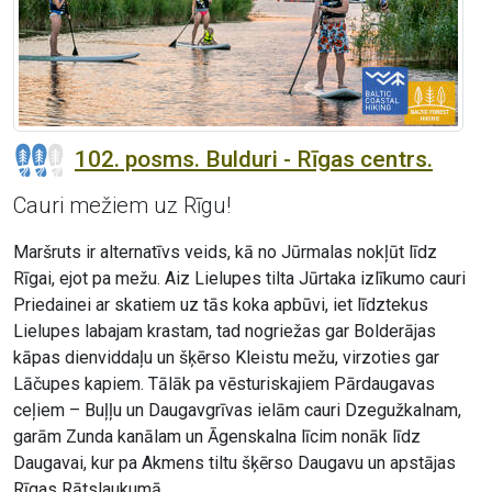
102. posms. Bulduri - Rīgas centrs.
Cauri mežiem uz Rīgu!
Maršruts ir alternatīvs veids, kā no Jūrmalas nokļūt līdz
Rīgai, ejot pa mežu. Aiz Lielupes tilta Jūrtaka izlīkumo cauri
Priedainei ar skatiem uz tās koka apbūvi, iet līdztekus
Lielupes labajam krastam, tad nogriežas gar Bolderājas
kāpas dienviddaļu un šķērso Kleistu mežu, virzoties gar
Lāčupes kapiem. Tālāk pa vēsturiskajiem Pārdaugavas
ceļiem – Buļļu un Daugavgrīvas ielām cauri Dzegužkalnam,
garām Zunda kanālam un Āgenskalna līcim nonāk līdz
Daugavai, kur pa Akmens tiltu šķērso Daugavu un apstājas
Rīgas Rātslaukumā.