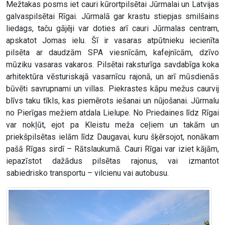
Mežtakas posms iet cauri kūrortpilsētai Jūrmalai un Latvijas
galvaspilsētai Rīgai. Jūrmalā gar krastu stiepjas smilšains
liedags, taču gājēji var doties arī cauri Jūrmalas centram,
apskatot Jomas ielu. Šī ir vasaras atpūtnieku iecienīta
pilsēta ar daudzām SPA viesnīcām, kafejnīcām, dzīvo
mūziku vasaras vakaros. Pilsētai raksturīga savdabīga koka
arhitektūra vēsturiskajā vasarnīcu rajonā, un arī mūsdienās
būvēti savrupnami un villas. Piekrastes kāpu mežus caurvij
blīvs taku tīkls, kas piemērots iešanai un nūjošanai. Jūrmalu
no Pierīgas mežiem atdala Lielupe. No Priedaines līdz Rīgai
var nokļūt, ejot pa Kleistu meža ceļiem un takām un
priekšpilsētas ielām līdz Daugavai, kuru šķērsojot, nonākam
pašā Rīgas sirdī – Rātslaukumā. Cauri Rīgai var iziet kājām,
iepazīstot dažādus pilsētas rajonus, vai izmantot
sabiedrisko transportu – vilcienu vai autobusu.