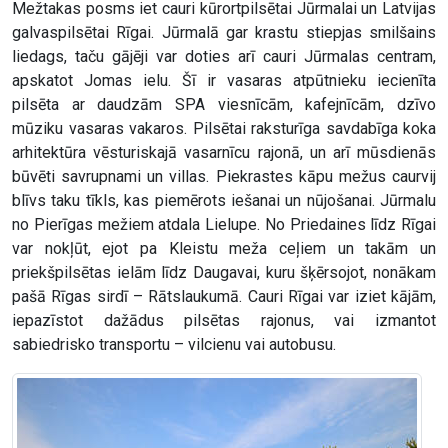
Mežtakas posms iet cauri kūrortpilsētai Jūrmalai un Latvijas
galvaspilsētai Rīgai. Jūrmalā gar krastu stiepjas smilšains
liedags, taču gājēji var doties arī cauri Jūrmalas centram,
apskatot Jomas ielu. Šī ir vasaras atpūtnieku iecienīta
pilsēta ar daudzām SPA viesnīcām, kafejnīcām, dzīvo
mūziku vasaras vakaros. Pilsētai raksturīga savdabīga koka
arhitektūra vēsturiskajā vasarnīcu rajonā, un arī mūsdienās
būvēti savrupnami un villas. Piekrastes kāpu mežus caurvij
blīvs taku tīkls, kas piemērots iešanai un nūjošanai. Jūrmalu
no Pierīgas mežiem atdala Lielupe. No Priedaines līdz Rīgai
var nokļūt, ejot pa Kleistu meža ceļiem un takām un
priekšpilsētas ielām līdz Daugavai, kuru šķērsojot, nonākam
pašā Rīgas sirdī – Rātslaukumā. Cauri Rīgai var iziet kājām,
iepazīstot dažādus pilsētas rajonus, vai izmantot
sabiedrisko transportu – vilcienu vai autobusu.