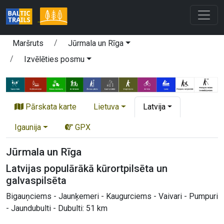
Maršruts
Jūrmala un Rīga
Izvēlēties posmu
Pārskata karte
Lietuva
Latvija
Igaunija
GPX
Jūrmala un Rīga
Latvijas populārākā kūrortpilsēta un
galvaspilsēta
Bigauņciems - Jaunķemeri - Kaugurciems - Vaivari - Pumpuri
- Jaundubulti - Dubulti: 51 km