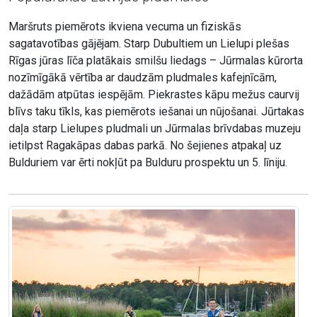
Maršruts piemērots ikviena vecuma un fiziskās
sagatavotības gājējam. Starp Dubultiem un Lielupi plešas
Rīgas jūras līča platākais smilšu liedags – Jūrmalas kūrorta
nozīmīgākā vērtība ar daudzām pludmales kafejnīcām,
dažādām atpūtas iespējām. Piekrastes kāpu mežus caurvij
blīvs taku tīkls, kas piemērots iešanai un nūjošanai. Jūrtakas
daļa starp Lielupes pludmali un Jūrmalas brīvdabas muzeju
ietilpst Ragakāpas dabas parkā. No šejienes atpakaļ uz
Bulduriem var ērti nokļūt pa Bulduru prospektu un 5. līniju.