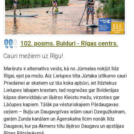
102. posms. Bulduri - Rīgas centrs.
Cauri mežiem uz Rīgu!
Maršruts ir alternatīvs veids, kā no Jūrmalas nokļūt līdz
Rīgai, ejot pa mežu. Aiz Lielupes tilta Jūrtaka izlīkumo cauri
Priedainei ar skatiem uz tās koka apbūvi, iet līdztekus
Lielupes labajam krastam, tad nogriežas gar Bolderājas
kāpas dienviddaļu un šķērso Kleistu mežu, virzoties gar
Lāčupes kapiem. Tālāk pa vēsturiskajiem Pārdaugavas
ceļiem – Buļļu un Daugavgrīvas ielām cauri Dzegužkalnam,
garām Zunda kanālam un Āgenskalna līcim nonāk līdz
Daugavai, kur pa Akmens tiltu šķērso Daugavu un apstājas
Rīgas Rātslaukumā.