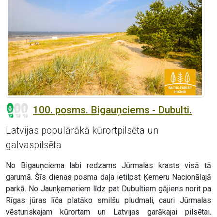
100. posms. Bigauņciems - Dubulti.
Latvijas populārākā kūrortpilsēta un
galvaspilsēta
No Bigauņciema labi redzams Jūrmalas krasts visā tā
garumā. Šīs dienas posma daļa ietilpst Ķemeru Nacionālajā
parkā. No Jaunķemeriem līdz pat Dubultiem gājiens norit pa
Rīgas jūras līča platāko smilšu pludmali, cauri Jūrmalas
vēsturiskajam kūrortam un Latvijas garākajai pilsētai.