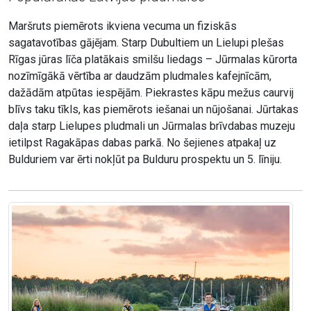
Maršruts piemērots ikviena vecuma un fiziskās
sagatavotības gājējam. Starp Dubultiem un Lielupi plešas
Rīgas jūras līča platākais smilšu liedags – Jūrmalas kūrorta
nozīmīgākā vērtība ar daudzām pludmales kafejnīcām,
dažādām atpūtas iespējām. Piekrastes kāpu mežus caurvij
blīvs taku tīkls, kas piemērots iešanai un nūjošanai. Jūrtakas
daļa starp Lielupes pludmali un Jūrmalas brīvdabas muzeju
ietilpst Ragakāpas dabas parkā. No šejienes atpakaļ uz
Bulduriem var ērti nokļūt pa Bulduru prospektu un 5. līniju.