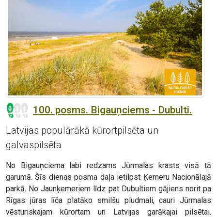
100. posms. Bigauņciems - Dubulti.
Latvijas populārākā kūrortpilsēta un
galvaspilsēta
No Bigauņciema labi redzams Jūrmalas krasts visā tā
garumā. Šīs dienas posma daļa ietilpst Ķemeru Nacionālajā
parkā. No Jaunķemeriem līdz pat Dubultiem gājiens norit pa
Rīgas jūras līča platāko smilšu pludmali, cauri Jūrmalas
vēsturiskajam kūrortam un Latvijas garākajai pilsētai.