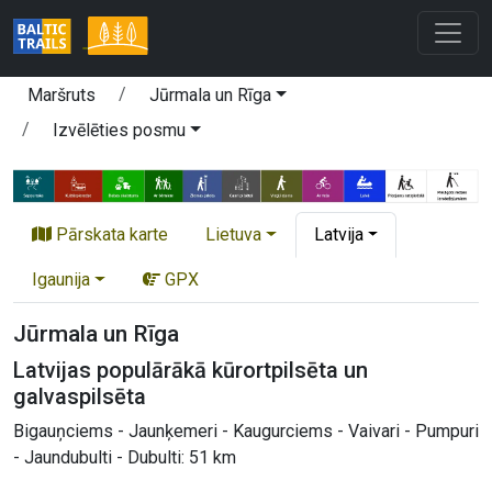
Maršruts
Jūrmala un Rīga
Izvēlēties posmu
Pārskata karte
Lietuva
Latvija
Igaunija
GPX
Jūrmala un Rīga
Latvijas populārākā kūrortpilsēta un
galvaspilsēta
Bigauņciems - Jaunķemeri - Kaugurciems - Vaivari - Pumpuri
- Jaundubulti - Dubulti: 51 km