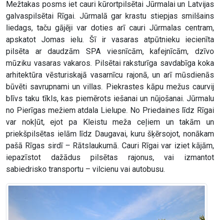
Mežtakas posms iet cauri kūrortpilsētai Jūrmalai un Latvijas
galvaspilsētai Rīgai. Jūrmalā gar krastu stiepjas smilšains
liedags, taču gājēji var doties arī cauri Jūrmalas centram,
apskatot Jomas ielu. Šī ir vasaras atpūtnieku iecienīta
pilsēta ar daudzām SPA viesnīcām, kafejnīcām, dzīvo
mūziku vasaras vakaros. Pilsētai raksturīga savdabīga koka
arhitektūra vēsturiskajā vasarnīcu rajonā, un arī mūsdienās
būvēti savrupnami un villas. Piekrastes kāpu mežus caurvij
blīvs taku tīkls, kas piemērots iešanai un nūjošanai. Jūrmalu
no Pierīgas mežiem atdala Lielupe. No Priedaines līdz Rīgai
var nokļūt, ejot pa Kleistu meža ceļiem un takām un
priekšpilsētas ielām līdz Daugavai, kuru šķērsojot, nonākam
pašā Rīgas sirdī – Rātslaukumā. Cauri Rīgai var iziet kājām,
iepazīstot dažādus pilsētas rajonus, vai izmantot
sabiedrisko transportu – vilcienu vai autobusu.