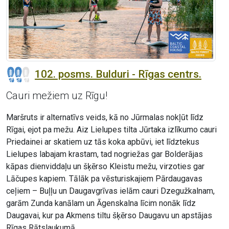
102. posms. Bulduri - Rīgas centrs.
Cauri mežiem uz Rīgu!
Maršruts ir alternatīvs veids, kā no Jūrmalas nokļūt līdz
Rīgai, ejot pa mežu. Aiz Lielupes tilta Jūrtaka izlīkumo cauri
Priedainei ar skatiem uz tās koka apbūvi, iet līdztekus
Lielupes labajam krastam, tad nogriežas gar Bolderājas
kāpas dienviddaļu un šķērso Kleistu mežu, virzoties gar
Lāčupes kapiem. Tālāk pa vēsturiskajiem Pārdaugavas
ceļiem – Buļļu un Daugavgrīvas ielām cauri Dzegužkalnam,
garām Zunda kanālam un Āgenskalna līcim nonāk līdz
Daugavai, kur pa Akmens tiltu šķērso Daugavu un apstājas
Rīgas Rātslaukumā.