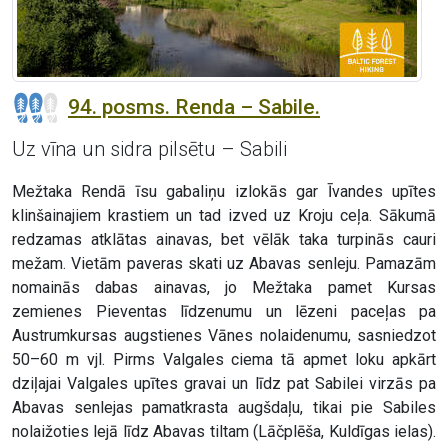
94. posms. Renda – Sabile.
Uz vīna un sidra pilsētu – Sabili
Mežtaka Rendā īsu gabaliņu izlokās gar Īvandes upītes
klinšainajiem krastiem un tad izved uz Kroju ceļa. Sākumā
redzamas atklātas ainavas, bet vēlāk taka turpinās cauri
mežam. Vietām paveras skati uz Abavas senleju. Pamazām
nomainās dabas ainavas, jo Mežtaka pamet Kursas
zemienes Pieventas līdzenumu un lēzeni paceļas pa
Austrumkursas augstienes Vānes nolaidenumu, sasniedzot
50–60 m vjl. Pirms Valgales ciema tā apmet loku apkārt
dziļajai Valgales upītes gravai un līdz pat Sabilei virzās pa
Abavas senlejas pamatkrasta augšdaļu, tikai pie Sabiles
nolaižoties lejā līdz Abavas tiltam (Lāčplēša, Kuldīgas ielas).