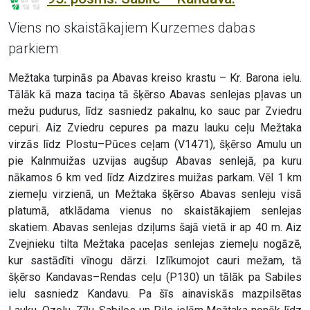
Viens no skaistākajiem Kurzemes dabas
parkiem
Mežtaka turpinās pa Abavas kreiso krastu – Kr. Barona ielu.
Tālāk kā maza taciņa tā šķērso Abavas senlejas pļavas un
mežu pudurus, līdz sasniedz pakalnu, ko sauc par Zviedru
cepuri. Aiz Zviedru cepures pa mazu lauku ceļu Mežtaka
virzās līdz Plostu–Pūces ceļam (V1471), šķērso Amulu un
pie Kalnmuižas uzvijas augšup Abavas senlejā, pa kuru
nākamos 6 km ved līdz Aizdzires muižas parkam. Vēl 1 km
ziemeļu virzienā, un Mežtaka šķērso Abavas senleju visā
platumā, atklādama vienus no skaistākajiem senlejas
skatiem. Abavas senlejas dziļums šajā vietā ir ap 40 m. Aiz
Zvejnieku tilta Mežtaka paceļas senlejas ziemeļu nogāzē,
kur sastādīti vīnogu dārzi. Izlīkumojot cauri mežam, tā
šķērso Kandavas–Rendas ceļu (P130) un tālāk pa Sabiles
ielu sasniedz Kandavu. Pa šīs ainaviskās mazpilsētas