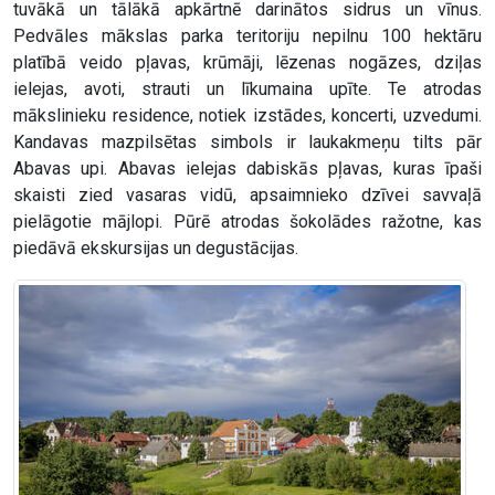
tuvākā un tālākā apkārtnē darinātos sidrus un vīnus.
Pedvāles mākslas parka teritoriju nepilnu 100 hektāru
platībā veido pļavas, krūmāji, lēzenas nogāzes, dziļas
ielejas, avoti, strauti un līkumaina upīte. Te atrodas
mākslinieku residence, notiek izstādes, koncerti, uzvedumi.
Kandavas mazpilsētas simbols ir laukakmeņu tilts pār
Abavas upi. Abavas ielejas dabiskās pļavas, kuras īpaši
skaisti zied vasaras vidū, apsaimnieko dzīvei savvaļā
pielāgotie mājlopi. Pūrē atrodas šokolādes ražotne, kas
piedāvā ekskursijas un degustācijas.