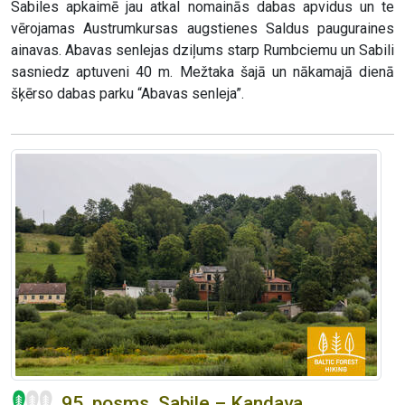
Sabiles apkaimē jau atkal nomainās dabas apvidus un te
vērojamas Austrumkursas augstienes Saldus pauguraines
ainavas. Abavas senlejas dziļums starp Rumbciemu un Sabili
sasniedz aptuveni 40 m. Mežtaka šajā un nākamajā dienā
šķērso dabas parku “Abavas senleja”.
95. posms. Sabile – Kandava.