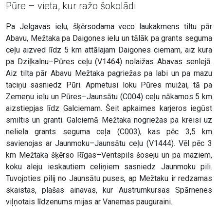
Pūre – vieta, kur ražo šokolādi
Pa Jelgavas ielu, šķērsodama veco laukakmens tiltu pār
Abavu, Mežtaka pa Daigones ielu un tālāk pa grants seguma
ceļu aizved līdz 5 km attālajam Daigones ciemam, aiz kura
pa Dziļkalnu–Pūres ceļu (V1464) nolaižas Abavas senlejā.
Aiz tilta pār Abavu Mežtaka pagriežas pa labi un pa mazu
taciņu sasniedz Pūri. Apmetusi loku Pūres muižai, tā pa
Zemeņu ielu un Pūres–Jaunsātu (C004) ceļu nākamos 5 km
aizstiepjas līdz Galciemam. Šeit apkaimes karjeros iegūst
smiltis un granti. Galciemā Mežtaka nogriežas pa kreisi uz
neliela grants seguma ceļa (C003), kas pēc 3,5 km
savienojas ar Jaunmoku–Jaunsātu ceļu (V1444). Vēl pēc 3
km Mežtaka šķērso Rīgas–Ventspils šoseju un pa maziem,
koku aleju ieskautiem celiņiem sasniedz Jaunmoku pili.
Tuvojoties pilij no Jaunsātu puses, ap Mežtaku ir redzamas
skaistas, plašas ainavas, kur Austrumkursas Spārnenes
viļņotais līdzenums mijas ar Vanemas pauguraini.