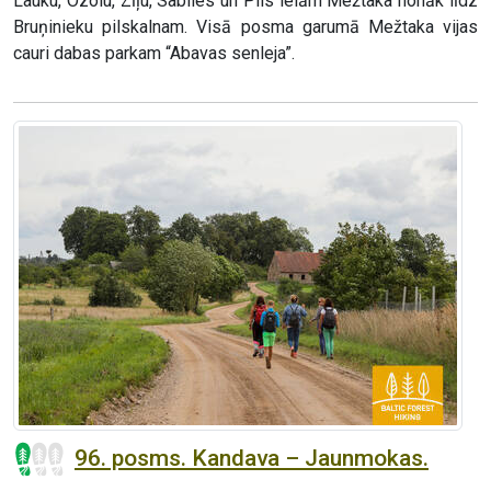
Lauku, Ozolu, Zīļu, Sabiles un Pils ielām Mežtaka nonāk līdz
Bruņinieku pilskalnam. Visā posma garumā Mežtaka vijas
cauri dabas parkam “Abavas senleja”.
96. posms. Kandava – Jaunmokas.