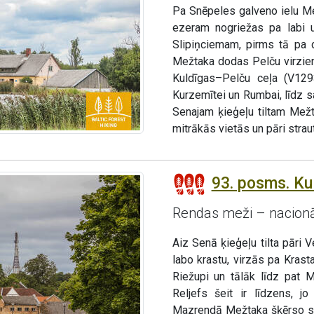
Pa Snēpeles galveno ielu Me
ezeram nogriežas pa labi u
Slipiņciemam, pirms tā pa d
Mežtaka dodas Pelču virzie
Kuldīgas–Pelču ceļa (V129
Kurzemītei un Rumbai, līdz s
Senajam ķieģeļu tiltam Mež
mitrākās vietās un pāri strauti
93. posms. Ku
Rendas meži – nacionāl
Aiz Senā ķieģeļu tilta pāri 
labo krastu, virzās pa Krast
Riežupi un tālāk līdz pat 
Reljefs šeit ir līdzens, 
Mazrendā Mežtaka šķērso smi