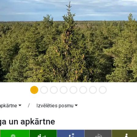
apkārtne
Izvēlēties posmu
ga un apkārtne