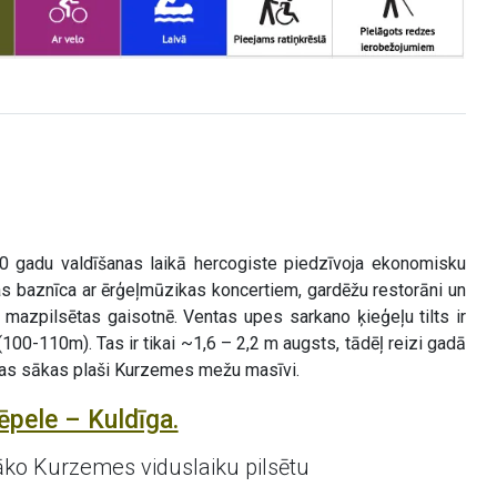
0 gadu valdīšanas laikā hercogiste piedzīvoja ekonomisku
nas baznīca ar ērģeļmūzikas koncertiem, gardēžu restorāni un
ā mazpilsētas gaisotnē. Ventas upes sarkano ķieģeļu tilts ir
00-110m). Tas ir tikai ~1,6 – 2,2 m augsts, tādēļ reizi gadā
dīgas sākas plaši Kurzemes mežu masīvi.
ēpele – Kuldīga.
ko Kurzemes viduslaiku pilsētu