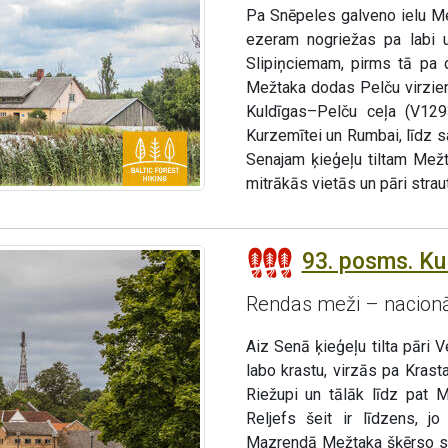
Pa Snēpeles galveno ielu Me
ezeram nogriežas pa labi u
Slipiņciemam, pirms tā pa d
Mežtaka dodas Pelču virzie
Kuldīgas–Pelču ceļa (V129
Kurzemītei un Rumbai, līdz s
Senajam ķieģeļu tiltam Mež
mitrākās vietās un pāri strauti
93. posms. Ku
Rendas meži – nacionāl
Aiz Senā ķieģeļu tilta pāri 
labo krastu, virzās pa Krast
Riežupi un tālāk līdz pat 
Reljefs šeit ir līdzens, 
Mazrendā Mežtaka šķērso smi