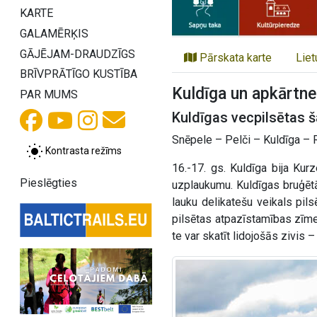
KARTE
GALAMĒRĶIS
GĀJĒJAM-DRAUDZĪGS
Pārskata karte
Liet
BRĪVPRĀTĪGO KUSTĪBA
Kuldīga un apkārtne
PAR MUMS
Kuldīgas vecpilsētas 
Snēpele – Pelči – Kuldīga – 
Kontrasta režīms
16.-17. gs. Kuldīga bija Ku
Pieslēgties
uzplaukumu. Kuldīgas bruģētās
lauku delikatešu veikals pils
pilsētas atpazīstamības zīme
te var skatīt lidojošās zivis