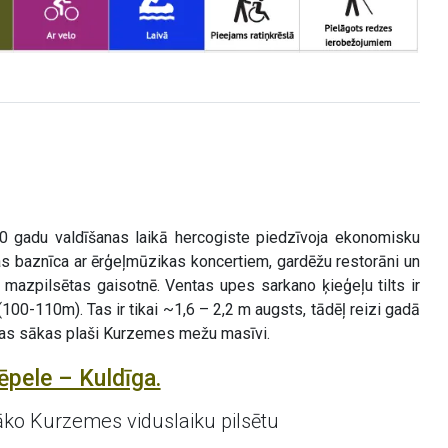
0 gadu valdīšanas laikā hercogiste piedzīvoja ekonomisku
nas baznīca ar ērģeļmūzikas koncertiem, gardēžu restorāni un
ā mazpilsētas gaisotnē. Ventas upes sarkano ķieģeļu tilts ir
00-110m). Tas ir tikai ~1,6 – 2,2 m augsts, tādēļ reizi gadā
dīgas sākas plaši Kurzemes mežu masīvi.
ēpele – Kuldīga.
ko Kurzemes viduslaiku pilsētu