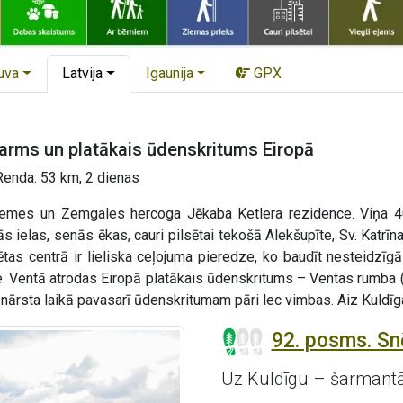
uva
Latvija
Igaunija
GPX
šarms un platākais ūdenskritums Eiropā
Renda: 53 km, 2 dienas
rzemes un Zemgales hercoga Jēkaba Ketlera rezidence. Viņa 4
 ielas, senās ēkas, cauri pilsētai tekošā Alekšupīte, Sv. Katrī
ētas centrā ir lieliska ceļojuma pieredze, ko baudīt nesteidzīg
. Ventā atrodas Eiropā platākais ūdenskritums – Ventas rumba (1
 – nārsta laikā pavasarī ūdenskritumam pāri lec vimbas. Aiz Kul
92. posms. Sn
Uz Kuldīgu – šarmantā