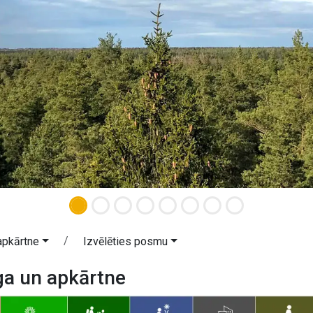
apkārtne
Izvēlēties posmu
ga un apkārtne