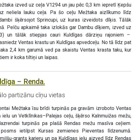
žtaka izved uz ceļa V1294 un jau pēc 0,3 km iepretī Ķepšu
z neliela lauku ceļa. Pa šo ceļu Mežtaka aizlīkumo līdz
ambi šķērsojot Sprincupi, uz kuras izveidots dīķis. Tālāk
nā. Pelču apkaimē taka izlokās gar Dambu dīķiem, izved uz
3) un tālāk stiepjas cauri Kuldīgas dārziņu rajoniem –
asniedz Ventas krastu un Kuldīgas apvedceļu. No tā līdz pat
taka 2,4 km garumā ved pa skaistu Ventas krasta taku, kur
em ir koka tiltiņi un laipas.
ldīga – Renda.
o partizānu cīņu vietas
Ventai Mežtaka īsu brīdi turpinās pa gravām izroboto Ventas
a ielu un Vetklīnikas–Palejas ceļu, šķērso Kalnmuižas mežu,
Mazrendai turpinās pa plašā Rendas mežu masīva ceļiem.
jo posms ietilpst Kursas zemienes Pieventas līdzenumā.
lšu-grants karjeru un pa Kuldīgas ielu aizved līdz Rendas