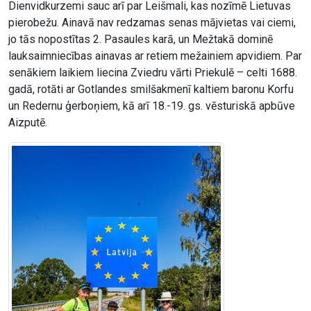
Dienvidkurzemi sauc arī par Leišmali, kas nozīmē Lietuvas
pierobežu. Ainavā nav redzamas senas mājvietas vai ciemi,
jo tās nopostītas 2. Pasaules karā, un Mežtakā dominē
lauksaimniecības ainavas ar retiem mežainiem apvidiem. Par
senākiem laikiem liecina Zviedru vārti Priekulē – celti 1688.
gadā, rotāti ar Gotlandes smilšakmenī kaltiem baronu Korfu
un Redernu ģerboņiem, kā arī 18.-19. gs. vēsturiskā apbūve
Aizputē.