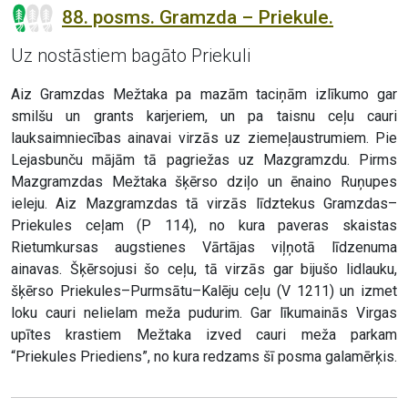
88. posms. Gramzda – Priekule.
Uz nostāstiem bagāto Priekuli
Aiz Gramzdas Mežtaka pa mazām taciņām izlīkumo gar
smilšu un grants karjeriem, un pa taisnu ceļu cauri
lauksaimniecības ainavai virzās uz ziemeļaustrumiem. Pie
Lejasbunču mājām tā pagriežas uz Mazgramzdu. Pirms
Mazgramzdas Mežtaka šķērso dziļo un ēnaino Ruņupes
ieleju. Aiz Mazgramzdas tā virzās līdztekus Gramzdas–
Priekules ceļam (P 114), no kura paveras skaistas
Rietumkursas augstienes Vārtājas viļņotā līdzenuma
ainavas. Šķērsojusi šo ceļu, tā virzās gar bijušo lidlauku,
šķērso Priekules–Purmsātu–Kalēju ceļu (V 1211) un izmet
loku cauri nelielam meža pudurim. Gar līkumainās Virgas
upītes krastiem Mežtaka izved cauri meža parkam
“Priekules Priediens”, no kura redzams šī posma galamērķis.