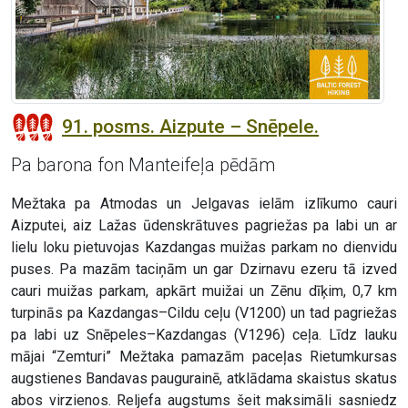
91. posms. Aizpute – Snēpele.
Pa barona fon Manteifeļa pēdām
Mežtaka pa Atmodas un Jelgavas ielām izlīkumo cauri
Aizputei, aiz Lažas ūdenskrātuves pagriežas pa labi un ar
lielu loku pietuvojas Kazdangas muižas parkam no dienvidu
puses. Pa mazām taciņām un gar Dzirnavu ezeru tā izved
cauri muižas parkam, apkārt muižai un Zēnu dīķim, 0,7 km
turpinās pa Kazdangas–Cildu ceļu (V1200) un tad pagriežas
pa labi uz Snēpeles–Kazdangas (V1296) ceļa. Līdz lauku
mājai “Zemturi” Mežtaka pamazām paceļas Rietumkursas
augstienes Bandavas paugurainē, atklādama skaistus skatus
abos virzienos. Reljefa augstums šeit maksimāli sasniedz