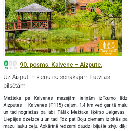
90. posms. Kalvene – Aizpute.
Uz Aizputi – vienu no senākajām Latvijas
pilsētām
Mežtaka pa Kalvenes mazajām ieliņām izlīkumo līdz
Aizputes – Kalvenes (P115) ceļam, 1,4 km ved gar tā malu
un tad nogriežas pa labi. Tālāk Mežtaka šķērso Jelgavas–
Liepājas dzelzceļu un tad līdz pat Boju ciemam izlokās pa
mazu lauku ceļu. Apkārtnē redzami daudzi bijušie zivju dīķi.