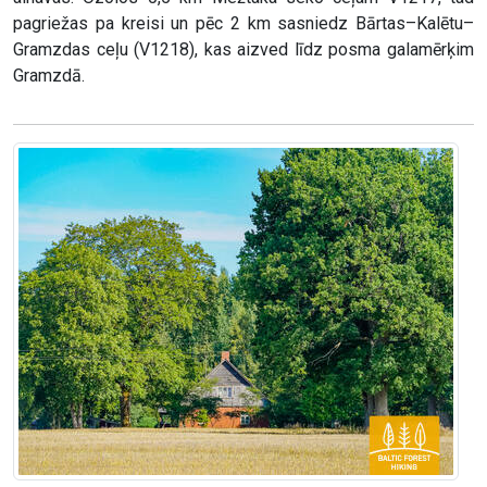
pagriežas pa kreisi un pēc 2 km sasniedz Bārtas–Kalētu–
Gramzdas ceļu (V1218), kas aizved līdz posma galamērķim
Gramzdā.