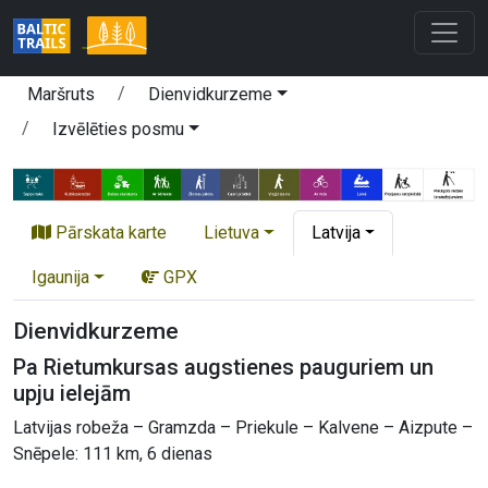
Maršruts
Dienvidkurzeme
Izvēlēties posmu
Pārskata karte
Lietuva
Latvija
Igaunija
GPX
Dienvidkurzeme
Pa Rietumkursas augstienes pauguriem un
upju ielejām
Latvijas robeža – Gramzda – Priekule – Kalvene – Aizpute –
Snēpele: 111 km, 6 dienas