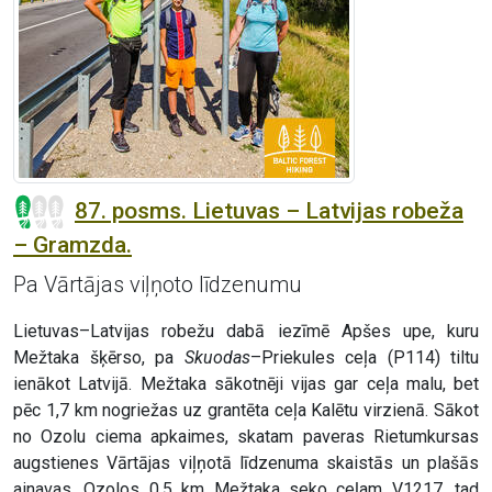
87. posms. Lietuvas – Latvijas robeža
– Gramzda.
Pa Vārtājas viļņoto līdzenumu
Lietuvas–Latvijas robežu dabā iezīmē Apšes upe, kuru
Mežtaka šķērso, pa
Skuodas
–Priekules ceļa (P114) tiltu
ienākot Latvijā. Mežtaka sākotnēji vijas gar ceļa malu, bet
pēc 1,7 km nogriežas uz grantēta ceļa Kalētu virzienā. Sākot
no Ozolu ciema apkaimes, skatam paveras Rietumkursas
augstienes Vārtājas viļņotā līdzenuma skaistās un plašās
ainavas. Ozolos 0,5 km Mežtaka seko ceļam V1217, tad