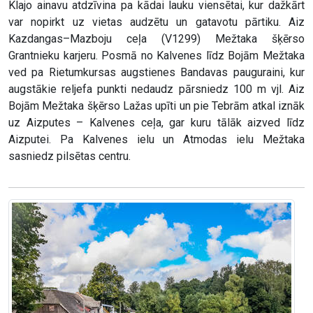
Klajo ainavu atdzīvina pa kādai lauku viensētai, kur dažkārt
var nopirkt uz vietas audzētu un gatavotu pārtiku. Aiz
Kazdangas–Mazboju ceļa (V1299) Mežtaka šķērso
Grantnieku karjeru. Posmā no Kalvenes līdz Bojām Mežtaka
ved pa Rietumkursas augstienes Bandavas pauguraini, kur
augstākie reljefa punkti nedaudz pārsniedz 100 m vjl. Aiz
Bojām Mežtaka šķērso Lažas upīti un pie Tebrām atkal iznāk
uz Aizputes – Kalvenes ceļa, gar kuru tālāk aizved līdz
Aizputei. Pa Kalvenes ielu un Atmodas ielu Mežtaka
sasniedz pilsētas centru.