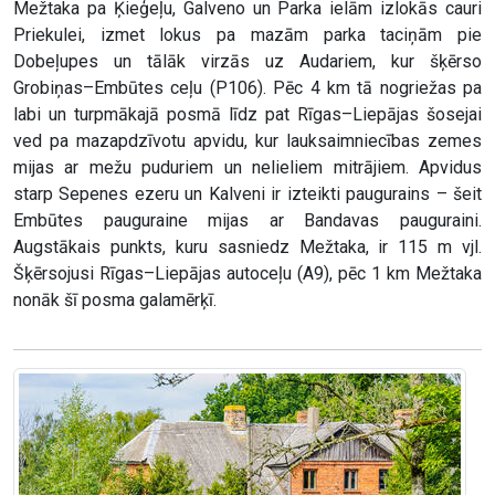
Mežtaka pa Ķieģeļu, Galveno un Parka ielām izlokās cauri
Priekulei, izmet lokus pa mazām parka taciņām pie
Dobeļupes un tālāk virzās uz Audariem, kur šķērso
Grobiņas–Embūtes ceļu (P106). Pēc 4 km tā nogriežas pa
labi un turpmākajā posmā līdz pat Rīgas–Liepājas šosejai
ved pa mazapdzīvotu apvidu, kur lauksaimniecības zemes
mijas ar mežu puduriem un nelieliem mitrājiem. Apvidus
starp Sepenes ezeru un Kalveni ir izteikti paugurains – šeit
Embūtes pauguraine mijas ar Bandavas pauguraini.
Augstākais punkts, kuru sasniedz Mežtaka, ir 115 m vjl.
Šķērsojusi Rīgas–Liepājas autoceļu (A9), pēc 1 km Mežtaka
nonāk šī posma galamērķī.