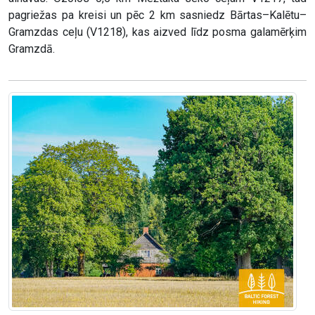
pagriežas pa kreisi un pēc 2 km sasniedz Bārtas–Kalētu–
Gramzdas ceļu (V1218), kas aizved līdz posma galamērķim
Gramzdā.