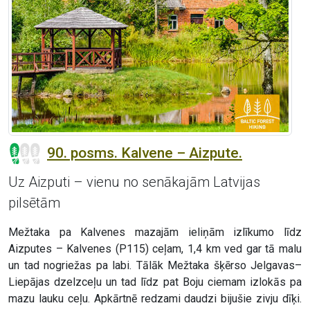
90. posms. Kalvene – Aizpute.
Uz Aizputi – vienu no senākajām Latvijas
pilsētām
Mežtaka pa Kalvenes mazajām ieliņām izlīkumo līdz
Aizputes – Kalvenes (P115) ceļam, 1,4 km ved gar tā malu
un tad nogriežas pa labi. Tālāk Mežtaka šķērso Jelgavas–
Liepājas dzelzceļu un tad līdz pat Boju ciemam izlokās pa
mazu lauku ceļu. Apkārtnē redzami daudzi bijušie zivju dīķi.