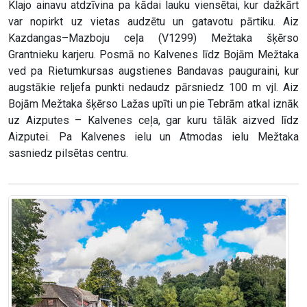
Klajo ainavu atdzīvina pa kādai lauku viensētai, kur dažkārt
var nopirkt uz vietas audzētu un gatavotu pārtiku. Aiz
Kazdangas–Mazboju ceļa (V1299) Mežtaka šķērso
Grantnieku karjeru. Posmā no Kalvenes līdz Bojām Mežtaka
ved pa Rietumkursas augstienes Bandavas pauguraini, kur
augstākie reljefa punkti nedaudz pārsniedz 100 m vjl. Aiz
Bojām Mežtaka šķērso Lažas upīti un pie Tebrām atkal iznāk
uz Aizputes – Kalvenes ceļa, gar kuru tālāk aizved līdz
Aizputei. Pa Kalvenes ielu un Atmodas ielu Mežtaka
sasniedz pilsētas centru.