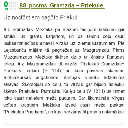
88. posms. Gramzda – Priekule.
Uz nostāstiem bagāto Priekuli
Aiz Gramzdas Mežtaka pa mazām taciņām izlīkumo gar
smilšu un grants karjeriem, un pa taisnu ceļu cauri
lauksaimniecības ainavai virzās uz ziemeļaustrumiem. Pie
Lejasbunču mājām tā pagriežas uz Mazgramzdu. Pirms
Mazgramzdas Mežtaka šķērso dziļo un ēnaino Ruņupes
ieleju. Aiz Mazgramzdas tā virzās līdztekus Gramzdas–
Priekules ceļam (P 114), no kura paveras skaistas
Rietumkursas augstienes Vārtājas viļņotā līdzenuma
ainavas. Šķērsojusi šo ceļu, tā virzās gar bijušo lidlauku,
šķērso Priekules–Purmsātu–Kalēju ceļu (V 1211) un izmet
loku cauri nelielam meža pudurim. Gar līkumainās Virgas
upītes krastiem Mežtaka izved cauri meža parkam
“Priekules Priediens”, no kura redzams šī posma galamērķis.