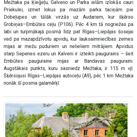
Mežtaka pa Ķieģeļu, Galveno un Parka ielām izlokās cauri
Priekulei, izmet lokus pa mazām parka taciņām pie
Dobeļupes un tālāk virzās uz Audariem, kur šķērso
Grobiņas–Embūtes ceļu (P106). Pēc 4 km tā nogriežas pa
labi un turpmākajā posmā līdz pat Rīgas–Liepājas šosejai
ved pa mazapdzīvotu apvidu, kur lauksaimniecības zemes
mijas ar mežu puduriem un nelieliem mitrājiem. Apvidus
starp Sepenes ezeru un Kalveni ir izteikti paugurains – šeit
Embūtes pauguraine mijas ar Bandavas pauguraini.
Augstākais punkts, kuru sasniedz Mežtaka, ir 115 m vjl.
Šķērsojusi Rīgas–Liepājas autoceļu (A9), pēc 1 km Mežtaka
nonāk šī posma galamērķī.