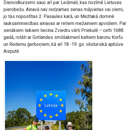
Dienvidkurzemi sauc arī par Leišmali, kas nozīmē Lietuvas
pierobežu. Ainavā nav redzamas senas mājvietas vai ciemi,
jo tās nopostītas 2. Pasaules karā, un Mežtakā dominē
lauksaimniecības ainavas ar retiem mežainiem apvidiem. Par
senākiem laikiem liecina Zviedru vārti Priekulē – celti 1688.
gadā, rotāti ar Gotlandes smilšakmenī kaltiem baronu Korfu
un Redernu ģerboņiem, kā arī 18.-19. gs. vēsturiskā apbūve
Aizputē.