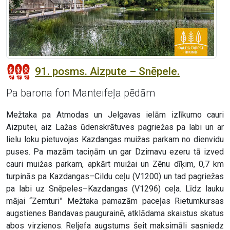
91. posms. Aizpute – Snēpele.
Pa barona fon Manteifeļa pēdām
Mežtaka pa Atmodas un Jelgavas ielām izlīkumo cauri
Aizputei, aiz Lažas ūdenskrātuves pagriežas pa labi un ar
lielu loku pietuvojas Kazdangas muižas parkam no dienvidu
puses. Pa mazām taciņām un gar Dzirnavu ezeru tā izved
cauri muižas parkam, apkārt muižai un Zēnu dīķim, 0,7 km
turpinās pa Kazdangas–Cildu ceļu (V1200) un tad pagriežas
pa labi uz Snēpeles–Kazdangas (V1296) ceļa. Līdz lauku
mājai “Zemturi” Mežtaka pamazām paceļas Rietumkursas
augstienes Bandavas paugurainē, atklādama skaistus skatus
abos virzienos. Reljefa augstums šeit maksimāli sasniedz