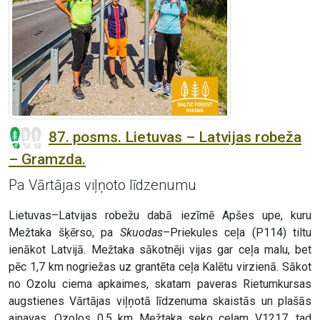
87. posms. Lietuvas – Latvijas robeža
– Gramzda.
Pa Vārtājas viļņoto līdzenumu
Lietuvas–Latvijas robežu dabā iezīmē Apšes upe, kuru
Mežtaka šķērso, pa
Skuodas
–Priekules ceļa (P114) tiltu
ienākot Latvijā. Mežtaka sākotnēji vijas gar ceļa malu, bet
pēc 1,7 km nogriežas uz grantēta ceļa Kalētu virzienā. Sākot
no Ozolu ciema apkaimes, skatam paveras Rietumkursas
augstienes Vārtājas viļņotā līdzenuma skaistās un plašās
ainavas. Ozolos 0,5 km Mežtaka seko ceļam V1217, tad