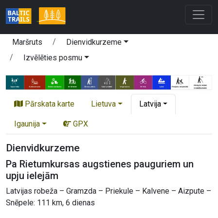
Maršruts
Dienvidkurzeme
Izvēlēties posmu
Pārskata karte
Lietuva
Latvija
Igaunija
GPX
Dienvidkurzeme
Pa Rietumkursas augstienes pauguriem un
upju ielejām
Latvijas robeža – Gramzda – Priekule – Kalvene – Aizpute –
Snēpele: 111 km, 6 dienas