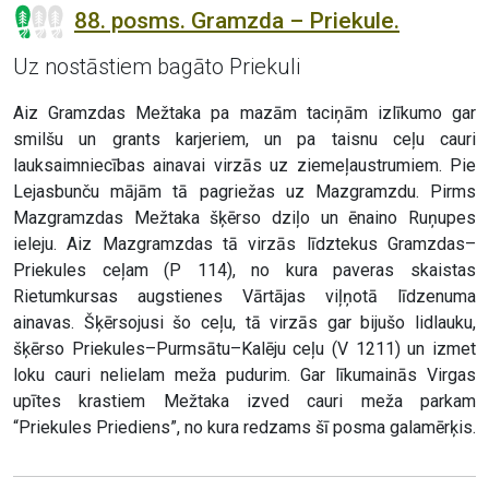
88. posms. Gramzda – Priekule.
Uz nostāstiem bagāto Priekuli
Aiz Gramzdas Mežtaka pa mazām taciņām izlīkumo gar
smilšu un grants karjeriem, un pa taisnu ceļu cauri
lauksaimniecības ainavai virzās uz ziemeļaustrumiem. Pie
Lejasbunču mājām tā pagriežas uz Mazgramzdu. Pirms
Mazgramzdas Mežtaka šķērso dziļo un ēnaino Ruņupes
ieleju. Aiz Mazgramzdas tā virzās līdztekus Gramzdas–
Priekules ceļam (P 114), no kura paveras skaistas
Rietumkursas augstienes Vārtājas viļņotā līdzenuma
ainavas. Šķērsojusi šo ceļu, tā virzās gar bijušo lidlauku,
šķērso Priekules–Purmsātu–Kalēju ceļu (V 1211) un izmet
loku cauri nelielam meža pudurim. Gar līkumainās Virgas
upītes krastiem Mežtaka izved cauri meža parkam
“Priekules Priediens”, no kura redzams šī posma galamērķis.