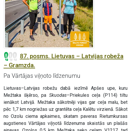
87. posms. Lietuvas – Latvijas robeža
– Gramzda.
Pa Vārtājas viļņoto līdzenumu
Lietuvas–Latvijas robežu dabā iezīmē Apšes upe, kuru
Mežtaka šķērso, pa
Skuodas
–Priekules ceļa (P114) tiltu
ienākot Latvijā. Mežtaka sākotnēji vijas gar ceļa malu, bet
pēc 1,7 km nogriežas uz grantēta ceļa Kalētu virzienā. Sākot
no Ozolu ciema apkaimes, skatam paveras Rietumkursas
augstienes Vārtājas viļņotā līdzenuma skaistās un plašās
ainavas. Ozolos 0,5 km Mežtaka seko ceļam V1217, tad