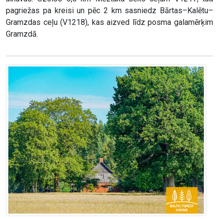
pagriežas pa kreisi un pēc 2 km sasniedz Bārtas–Kalētu–
Gramzdas ceļu (V1218), kas aizved līdz posma galamērķim
Gramzdā.