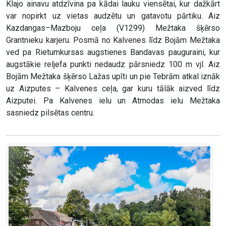
Klajo ainavu atdzīvina pa kādai lauku viensētai, kur dažkārt
var nopirkt uz vietas audzētu un gatavotu pārtiku. Aiz
Kazdangas–Mazboju ceļa (V1299) Mežtaka šķērso
Grantnieku karjeru. Posmā no Kalvenes līdz Bojām Mežtaka
ved pa Rietumkursas augstienes Bandavas pauguraini, kur
augstākie reljefa punkti nedaudz pārsniedz 100 m vjl. Aiz
Bojām Mežtaka šķērso Lažas upīti un pie Tebrām atkal iznāk
uz Aizputes – Kalvenes ceļa, gar kuru tālāk aizved līdz
Aizputei. Pa Kalvenes ielu un Atmodas ielu Mežtaka
sasniedz pilsētas centru.