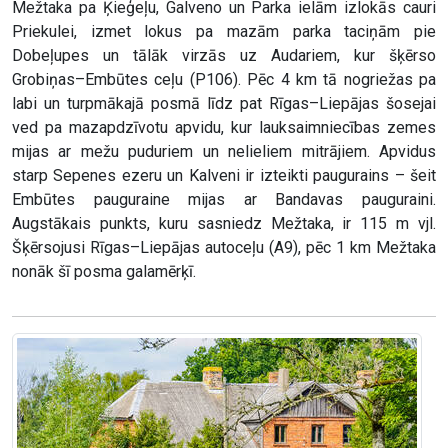
Mežtaka pa Ķieģeļu, Galveno un Parka ielām izlokās cauri
Priekulei, izmet lokus pa mazām parka taciņām pie
Dobeļupes un tālāk virzās uz Audariem, kur šķērso
Grobiņas–Embūtes ceļu (P106). Pēc 4 km tā nogriežas pa
labi un turpmākajā posmā līdz pat Rīgas–Liepājas šosejai
ved pa mazapdzīvotu apvidu, kur lauksaimniecības zemes
mijas ar mežu puduriem un nelieliem mitrājiem. Apvidus
starp Sepenes ezeru un Kalveni ir izteikti paugurains – šeit
Embūtes pauguraine mijas ar Bandavas pauguraini.
Augstākais punkts, kuru sasniedz Mežtaka, ir 115 m vjl.
Šķērsojusi Rīgas–Liepājas autoceļu (A9), pēc 1 km Mežtaka
nonāk šī posma galamērķī.