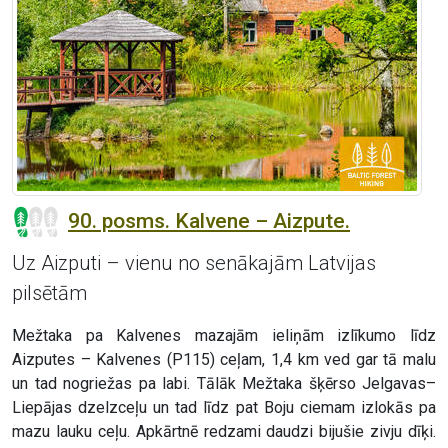
90. posms. Kalvene – Aizpute.
Uz Aizputi – vienu no senākajām Latvijas
pilsētām
Mežtaka pa Kalvenes mazajām ieliņām izlīkumo līdz
Aizputes – Kalvenes (P115) ceļam, 1,4 km ved gar tā malu
un tad nogriežas pa labi. Tālāk Mežtaka šķērso Jelgavas–
Liepājas dzelzceļu un tad līdz pat Boju ciemam izlokās pa
mazu lauku ceļu. Apkārtnē redzami daudzi bijušie zivju dīķi.