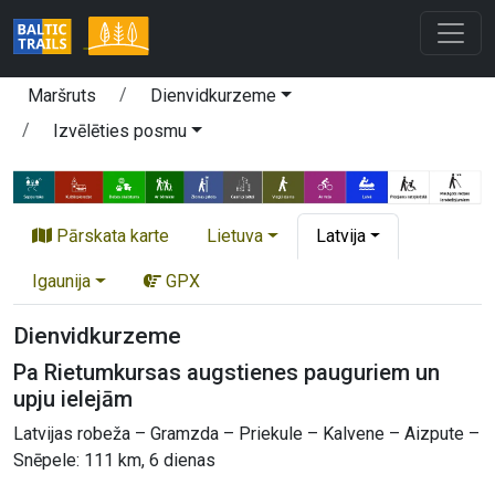
Maršruts
Dienvidkurzeme
Izvēlēties posmu
Pārskata karte
Lietuva
Latvija
Igaunija
GPX
Dienvidkurzeme
Pa Rietumkursas augstienes pauguriem un
upju ielejām
Latvijas robeža – Gramzda – Priekule – Kalvene – Aizpute –
Snēpele: 111 km, 6 dienas