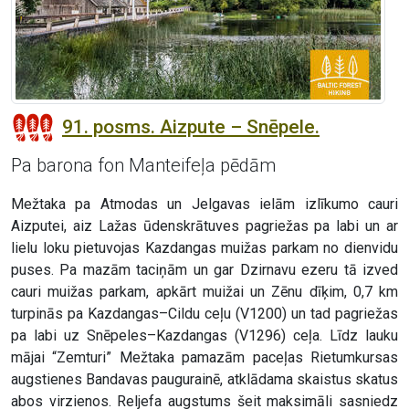
91. posms. Aizpute – Snēpele.
Pa barona fon Manteifeļa pēdām
Mežtaka pa Atmodas un Jelgavas ielām izlīkumo cauri
Aizputei, aiz Lažas ūdenskrātuves pagriežas pa labi un ar
lielu loku pietuvojas Kazdangas muižas parkam no dienvidu
puses. Pa mazām taciņām un gar Dzirnavu ezeru tā izved
cauri muižas parkam, apkārt muižai un Zēnu dīķim, 0,7 km
turpinās pa Kazdangas–Cildu ceļu (V1200) un tad pagriežas
pa labi uz Snēpeles–Kazdangas (V1296) ceļa. Līdz lauku
mājai “Zemturi” Mežtaka pamazām paceļas Rietumkursas
augstienes Bandavas paugurainē, atklādama skaistus skatus
abos virzienos. Reljefa augstums šeit maksimāli sasniedz