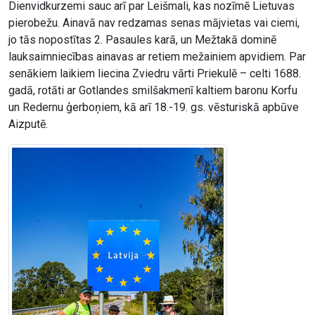
Dienvidkurzemi sauc arī par Leišmali, kas nozīmē Lietuvas
pierobežu. Ainavā nav redzamas senas mājvietas vai ciemi,
jo tās nopostītas 2. Pasaules karā, un Mežtakā dominē
lauksaimniecības ainavas ar retiem mežainiem apvidiem. Par
senākiem laikiem liecina Zviedru vārti Priekulē – celti 1688.
gadā, rotāti ar Gotlandes smilšakmenī kaltiem baronu Korfu
un Redernu ģerboņiem, kā arī 18.-19. gs. vēsturiskā apbūve
Aizputē.