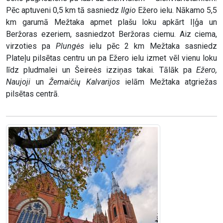
Pēc aptuveni 0,5 km tā sasniedz
Ilgio
Ežero ielu. Nākamo 5,5
km garumā Mežtaka apmet plašu loku apkārt Iļģa un
Beržoras ezeriem, sasniedzot Beržoras ciemu. Aiz ciema,
virzoties pa
Plungės
ielu pēc 2 km Mežtaka sasniedz
Plateļu pilsētas centru un pa Ežero ielu izmet vēl vienu loku
līdz pludmalei un Šeireės izziņas takai. Tālāk pa
Ežero,
Naujoji
un
Žemaičių Kalvarijos
ielām Mežtaka atgriežas
pilsētas centrā.