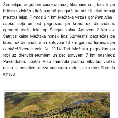
Žemaitijas augstieni caurauž mazi, līkumaini ceļi, kas ik pa
brīdim uzlokās kādā augstā paugurā, lai aiz tā atkal strauji
mestos lejup. Pirmos 2,4 km Mežtaka virzās gar
Ramučiai–
Luokė
ceļu un tad pagriežas pa kreisi uz dienvidiem,
apmetot plašu loku ap Šatrijas kalnu. Aptuveni 2 km aiz
Šatrijas kalna Mežtaka nonāk līdz
Užmiestis
, pagriežas pa
kreisi uz dienvidiem un aptuveni 10 km garumā turpinās pa
Luokė–Užventis
ceļu Nr. 2114. Tad Mežtaka pagriežas pa
labi uz dienvidrietumiem un pēc aptuveni 7 km sasniedz
Pavandenes centru. Visā maršruta posmā atklātas vietas
mijas ar nelieliem meža puduriem, radot jauku mozaīkveida
ainavu.