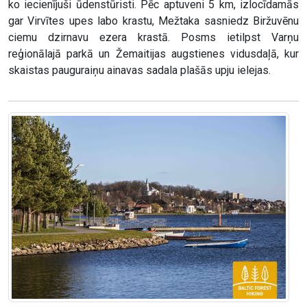
ko iecienījuši ūdenstūristi. Pēc aptuveni 5 km, izlocīdamās
gar Virvītes upes labo krastu, Mežtaka sasniedz Biržuvēnu
ciemu dzirnavu ezera krastā. Posms ietilpst Varņu
reģionālajā parkā un Žemaitijas augstienes vidusdaļā, kur
skaistas pauguraiņu ainavas sadala plašās upju ielejas.