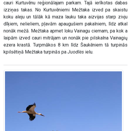
cauri Kurtuvēnu reģionālajam parkam. Tajā ierīkotas dabas
izziņas takas. No Kurtuvēniemi Mežtaka izved pa skaistu
koku aleju un tālāk kā maza lauku taka aizvijas starp zivju
dīķiem, nelieliem, pļavām apaugušiem pakalniem, līdz atkal
nonāk mežā. Mežtaka apmet loku Vainagu ciemam, pa kok a
laipām izved cauri mitrājam un nonāk pie pilskalna Vainagių
ezera krastā. Turpmākos 8 km līdz Šaukēniem tā turpinās
kpilsētiņā Mežtaka turpinās pa
Juodlės
ielu.