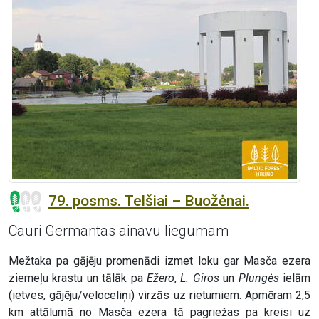
79. posms. Telšiai – Buožėnai.
Cauri Germantas ainavu liegumam
Mežtaka pa gājēju promenādi izmet loku gar Masča ezera
ziemeļu krastu un tālāk pa
Ežero
,
L. Giros
un
Plungės
ielām
(ietves, gājēju/veloceliņi) virzās uz rietumiem. Apmēram 2,5
km attālumā no Masča ezera tā pagriežas pa kreisi uz