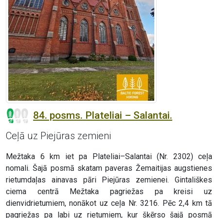
84. posms. Plateliai – Salantai.
Ceļā uz Piejūras zemieni
Mežtaka 6 km iet pa Plateliai–Salantai (Nr. 2302) ceļa
nomali. Šajā posmā skatam paveras Žemaitijas augstienes
rietumdaļas ainavas pāri Piejūras zemienei. Gintališkes
ciema centrā Mežtaka pagriežas pa kreisi uz
dienvidrietumiem, nonākot uz ceļa Nr. 3216. Pēc 2,4 km tā
pagriežas pa labi uz rietumiem, kur šķērso šajā posmā