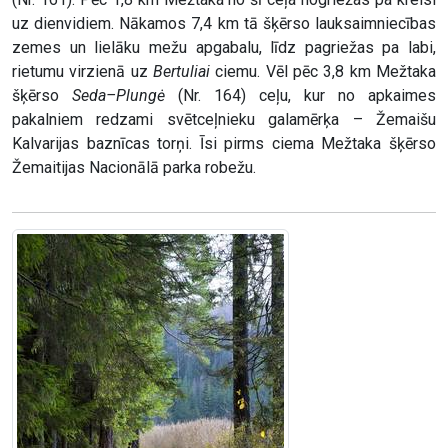
uz dienvidiem. Nākamos 7,4 km tā šķērso lauksaimniecības
zemes un lielāku mežu apgabalu, līdz pagriežas pa labi,
rietumu virzienā uz
Bertuliai
ciemu. Vēl pēc 3,8 km Mežtaka
šķērso
Seda–Plungė
(Nr. 164) ceļu, kur no apkaimes
pakalniem redzami svētceļnieku galamērķa – Žemaišu
Kalvarijas baznīcas torņi. Īsi pirms ciema Mežtaka šķērso
Žemaitijas Nacionālā parka robežu.