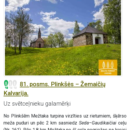
81. posms. Plinkšės – Žemaičių
Kalvarija.
Uz svētceļnieku galamērķi
No Plinkšēm Mežtaka turpina virzīties uz rietumiem, šķērso
meža puduri un pēc 2 km sasniedz
Seda–Gaudikaičiai
ceļu
(Nr. 161). Pēc 1,8 km Mežtaka no šī ceļa nogriežas pa kreisi