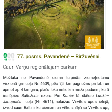
77. posms. Pavandenė – Biržuvėnai.
Cauri Varņu reģionālajam parkam
Mežtaka no Pavandenė ciema turpinās ziemeļrietumu
virzienā gar ceļu Nr. 4609, pēc 7,5 km pagriežas pa labi un
apmet ap 4 km garu, plašu loku nelielam meža pudurim, kurā
ieslēpies
Baltežeris
ezers. Pie
Kuršai
tā šķērso
Luokė–
Janopolės
ceļu (Nr. 4611), nolaižas Virvītes upes ielejā,
izved cauri Baltininku ciemam un vēlreiz šķērso Virvītes upi,