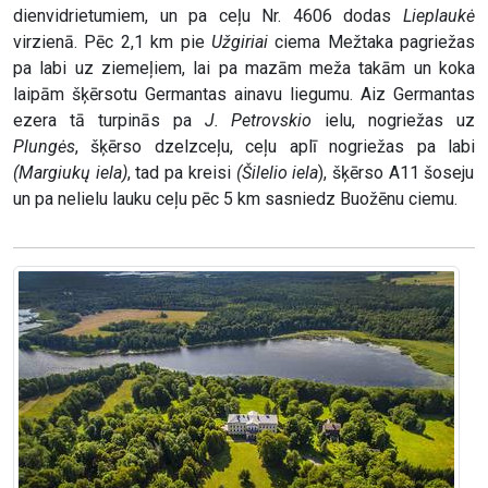
dienvidrietumiem, un pa ceļu Nr. 4606 dodas
Lieplaukė
virzienā. Pēc 2,1 km pie
Užgiriai
ciema Mežtaka pagriežas
pa labi uz ziemeļiem, lai pa mazām meža takām un koka
laipām šķērsotu Germantas ainavu liegumu. Aiz Germantas
ezera tā turpinās pa
J. Petrovskio
ielu, nogriežas uz
Plungės
, šķērso dzelzceļu, ceļu aplī nogriežas pa labi
(Margiukų iela)
, tad pa kreisi
(Šilelio iela
), šķērso A11 šoseju
un pa nelielu lauku ceļu pēc 5 km sasniedz Buožēnu ciemu.