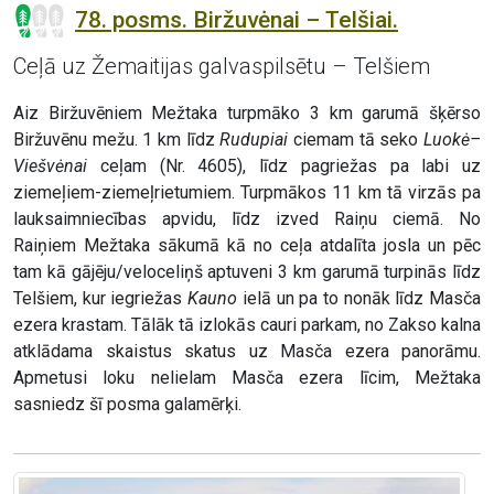
78. posms. Biržuvėnai – Telšiai.
Ceļā uz Žemaitijas galvaspilsētu – Telšiem
Aiz Biržuvēniem Mežtaka turpmāko 3 km garumā šķērso
Biržuvēnu mežu. 1 km līdz
Rudupiai
ciemam tā seko
Luokė–
Viešvėnai
ceļam (Nr. 4605), līdz pagriežas pa labi uz
ziemeļiem-ziemeļrietumiem. Turpmākos 11 km tā virzās pa
lauksaimniecības apvidu, līdz izved Raiņu ciemā. No
Raiņiem Mežtaka sākumā kā no ceļa atdalīta josla un pēc
tam kā gājēju/veloceliņš aptuveni 3 km garumā turpinās līdz
Telšiem, kur iegriežas
Kauno
ielā un pa to nonāk līdz Masča
ezera krastam. Tālāk tā izlokās cauri parkam, no Zakso kalna
atklādama skaistus skatus uz Masča ezera panorāmu.
Apmetusi loku nelielam Masča ezera līcim, Mežtaka
sasniedz šī posma galamērķi.