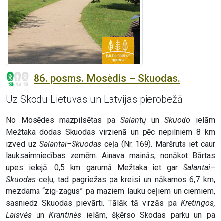
86. posms. Mosėdis – Skuodas.
Uz Skodu Lietuvas un Latvijas pierobežā
No Mosēdes mazpilsētas pa
Salantų
un
Skuodo
ielām
Mežtaka dodas Skuodas virzienā un pēc nepilniem 8 km
izved uz
Salantai–Skuodas
ceļa (Nr. 169). Maršruts iet caur
lauksaimniecības zemēm. Ainava mainās, nonākot Bārtas
upes ielejā. 0,5 km garumā Mežtaka iet gar
Salantai–
Skuodas
ceļu, tad pagriežas pa kreisi un nākamos 6,7 km,
mezdama “zig-zagus” pa maziem lauku ceļiem un ciemiem,
sasniedz Skuodas pievārti. Tālāk tā virzās pa
Kretingos,
Laisvės
un
Krantinės
ielām, šķērso Skodas parku un pa