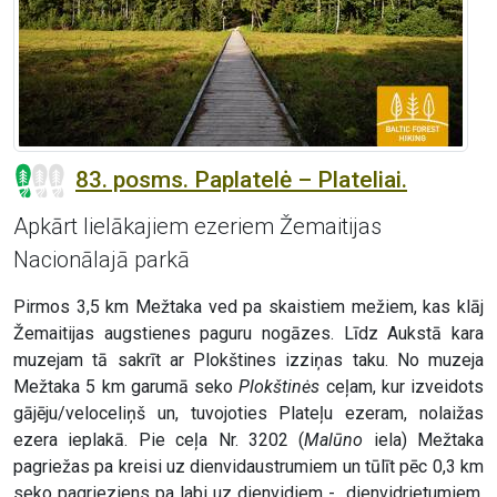
83. posms. Paplatelė – Plateliai.
Apkārt lielākajiem ezeriem Žemaitijas
Nacionālajā parkā
Pirmos 3,5 km Mežtaka ved pa skaistiem mežiem, kas klāj
Žemaitijas augstienes paguru nogāzes. Līdz Aukstā kara
muzejam tā sakrīt ar Plokštines izziņas taku. No muzeja
Mežtaka 5 km garumā seko
Plokštinės
ceļam, kur izveidots
gājēju/veloceliņš un, tuvojoties Plateļu ezeram, nolaižas
ezera ieplakā. Pie ceļa Nr. 3202 (
Malūno
iela) Mežtaka
pagriežas pa kreisi uz dienvidaustrumiem un tūlīt pēc 0,3 km
seko pagrieziens pa labi uz dienvidiem - dienvidrietumiem.