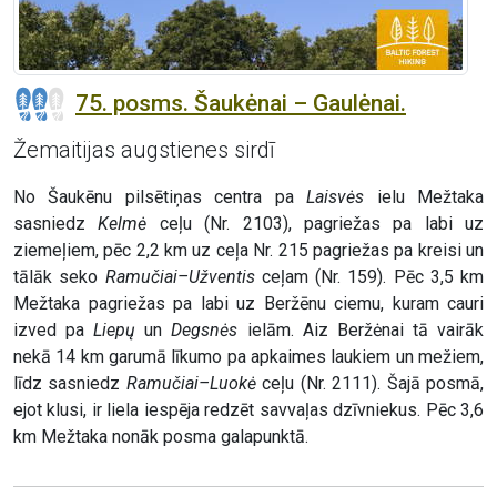
75. posms. Šaukėnai – Gaulėnai.
Žemaitijas augstienes sirdī
No Šaukēnu pilsētiņas centra pa
Laisvės
ielu Mežtaka
sasniedz
Kelmė
ceļu (Nr. 2103), pagriežas pa labi uz
ziemeļiem, pēc 2,2 km uz ceļa Nr. 215 pagriežas pa kreisi un
tālāk seko
Ramučiai–Užventis
ceļam (Nr. 159). Pēc 3,5 km
Mežtaka pagriežas pa labi uz Beržēnu ciemu, kuram cauri
izved pa
Liepų
un
Degsnės
ielām. Aiz Beržėnai tā vairāk
nekā 14 km garumā līkumo pa apkaimes laukiem un mežiem,
līdz sasniedz
Ramučiai–Luokė
ceļu (Nr. 2111). Šajā posmā,
ejot klusi, ir liela iespēja redzēt savvaļas dzīvniekus. Pēc 3,6
km Mežtaka nonāk posma galapunktā.