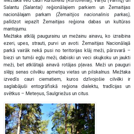
Mežtaka ved cauri Kurtuvēnu
(Kurtuvėnai)
, Varņu
(Varnių)
un
Salantu
(Salantai)
reģionālajiem parkiem un Žemaitijas
nacionālajam parkam
(Žemaitijos nacionalinis parkas)
,
palīdzot iepazīt Žemaitijas reģiona dabas un kultūras
mantojumu.
Mežtaka atklāj paugurainu un mežainu ainavu, ko izraibina
ezeri, upes, strauti, purvi un avoti. Žemaitijas Nacionālajā
parkā vairāk nekā pusi no teritorijas klāj meži, pārsvarā –
biezi un tumši egļu meži, dabiski un veci skujkoku un jaukti
meži, bet atklātajā ainavā rotājas pļavas. Meži un pauguri
slēpj senas cilvēku apmetņu vietas un pilskalnus. Mežtaka
izvedīs cauri ciematiem, kuros dzīvojošie cilvēki ir
saglabājuši entogrāfiskā reģiona dialektu, tradīcijas un
svētkus – Meteņus, Saulgriežus un citus.