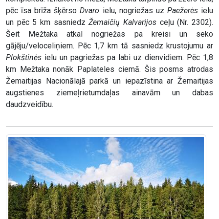
pēc īsa brīža šķērso
Dvaro
ielu, nogriežas uz
Paežerės
ielu
un pēc 5 km sasniedz
Žemaičių Kalvarijos
ceļu (Nr. 2302).
Šeit Mežtaka atkal nogriežas pa kreisi un seko
gājēju/veloceliņiem. Pēc 1,7 km tā sasniedz krustojumu ar
Plokštinės
ielu un pagriežas pa labi uz dienvidiem. Pēc 1,8
km Mežtaka nonāk Paplateles ciemā. Šis posms atrodas
Žemaitijas Nacionālajā parkā un iepazīstina ar Žemaitijas
augstienes ziemeļrietumdaļas ainavām un dabas
daudzveidību.