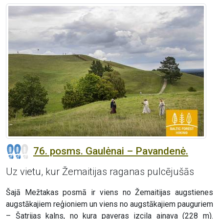
76. posms. Gaulėnai – Pavandenė.
Uz vietu, kur Žemaitijas raganas pulcējušās
Šajā Mežtakas posmā ir viens no Žemaitijas augstienes
augstākajiem reģioniem un viens no augstākajiem pauguriem
– Šatrijas kalns, no kura paveras izcila ainava (228 m).