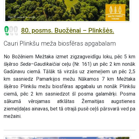
80. posms. Buožėnai – Plinkšės.
Cauri Plinkšu meža biosfēras apgabalam
No Božēniem Mežtaka izmet zigzagveidīgu loku, pēc 5 km
šķērso
Seda–Gaudikaičiai
ceļu (Nr. 161) un pēc 2 km nonāk
Gadūnavu ciemā. Tālāk tā virzās uz ziemeļiem un pēc 2,5
km sasniedz Pamarkijos mežu. Nākamos 7 km Mežtaka
šķērso Plinkšu mežu biosfēras apgabalu un nonāk Plinkšu
ciemā, pēc 2 km sasniedzot šī posma galamērķi. Posma
sākumā vērojamas atklātas Žemaitijas augstienes
ziemeļdaļas ainavas, bet tā otrajā pusē ceļš pārsvarā ved pa
mežaini.