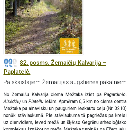
82. posms. Žemaičių Kalvarija –
Paplatelė.
Pa skaistajiem Žemaitijas augstienes pakalniem
No Žemaišu Kalvarija ciema Mežtaka iziet pa
Pagardinio
,
Alsėdžių
un
Plateliu
ielām. Apmēram 6,5 km no ciema centra
Mežtaka pa ainavisku un pauguriem ieskautu ceļu (Nr. 3210)
nonāk stāvlaukumā. Pie stāvlaukuma tā pagriežas pa kreisi
uz dienvidiem, ieved mežā un šķērso Gegrēnu arheoloģisko
kompleksu. Iznākot no meža, Mežtaka turpinās pa
Ežero
ielu,