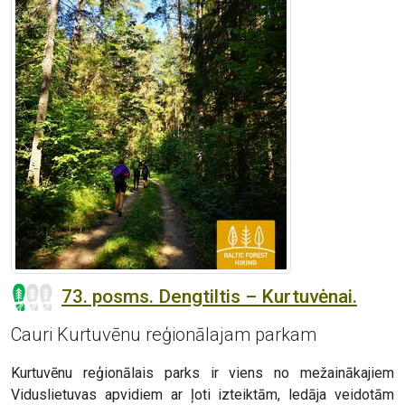
73. posms. Dengtiltis – Kurtuvėnai.
Cauri Kurtuvēnu reģionālajam parkam
Kurtuvēnu reģionālais parks ir viens no mežainākajiem
Viduslietuvas apvidiem ar ļoti izteiktām, ledāja veidotām