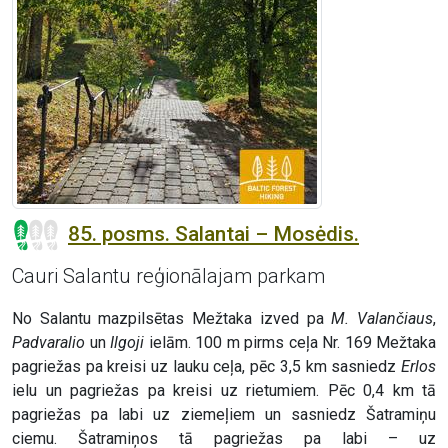
85. posms. Salantai – Mosėdis.
Cauri Salantu reģionālajam parkam
No Salantu mazpilsētas Mežtaka izved pa
M. Valančiaus
,
Padvaralio
un
Ilgoji
ielām. 100 m pirms ceļa Nr. 169 Mežtaka
pagriežas pa kreisi uz lauku ceļa, pēc 3,5 km sasniedz
Erlos
ielu un pagriežas pa kreisi uz rietumiem. Pēc 0,4 km tā
pagriežas pa labi uz ziemeļiem un sasniedz Šatramiņu
ciemu. Šatramiņos tā pagriežas pa labi – uz