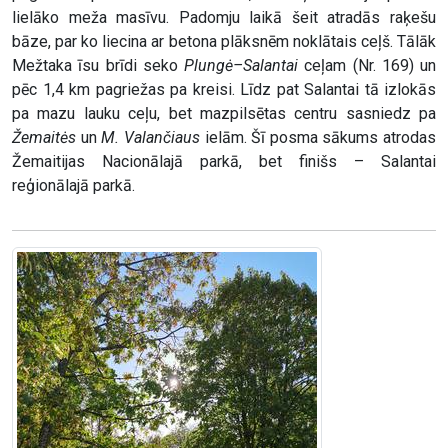
lielāko meža masīvu. Padomju laikā šeit atradās raķešu
bāze, par ko liecina ar betona plāksnēm noklātais ceļš. Tālāk
Mežtaka īsu brīdi seko
Plungė–Salantai
ceļam (Nr. 169) un
pēc 1,4 km pagriežas pa kreisi. Līdz pat Salantai tā izlokās
pa mazu lauku ceļu, bet mazpilsētas centru sasniedz pa
Žemaitės
un
M. Valančiaus
ielām. Šī posma sākums atrodas
Žemaitijas Nacionālajā parkā, bet finišs – Salantai
reģionālajā parkā.