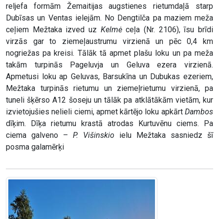
reljefa formām Žemaitijas augstienes rietumdaļā starp
Dubīsas un Ventas ielejām. No Dengtilča pa maziem meža
ceļiem Mežtaka izved uz
Kelmė
ceļa (Nr. 2106), īsu brīdi
virzās gar to ziemeļaustrumu virzienā un pēc 0,4 km
nogriežas pa kreisi. Tālāk tā apmet plašu loku un pa meža
takām turpinās Pageluvja un Geluva ezera virzienā.
Apmetusi loku ap Geluvas, Barsukīna un Dubukas ezeriem,
Mežtaka turpinās rietumu un ziemeļrietumu virzienā, pa
tuneli šķērso A12 šoseju un tālāk pa atklātākām vietām, kur
izvietojušies nelieli ciemi, apmet kārtējo loku apkārt
Dambos
dīķim. Dīķa rietumu krastā atrodas Kurtuvēnu ciems. Pa
ciema galveno –
P. Višinskio
ielu Mežtaka sasniedz šī
posma galamērķi