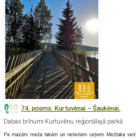
74. posms. Kurtuvėnai – Šaukėnai.
Dabas brīnumi Kurtuvēnu reģionālajā parkā
Pa mazām meža takām un nelieliem ceļiem Mežtaka ved