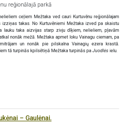
nu reģionālajā parkā
ieliem ceļiem Mežtaka ved cauri Kurtuvēnu reģionālajam
s izziņas takas. No Kurtuvēniemi Mežtaka izved pa skaistu
 lauku taka aizvijas starp zivju dīķiem, nelieliem, pļavām
 atkal nonāk mežā. Mežtaka apmet loku Vainagu ciemam, pa
mitrājam un nonāk pie pilskalna Vainagių ezera krastā.
em tā turpinās kpilsētiņā Mežtaka turpinās pa
Juodlės
ielu.
ukėnai – Gaulėnai.