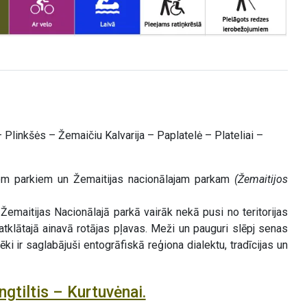
 Plinkšės – Žemaičiu Kalvarija – Paplatelė – Plateliai –
iem parkiem un Žemaitijas nacionālajam parkam
(Žemaitijos
. Žemaitijas Nacionālajā parkā vairāk nekā pusi no teritorijas
atklātajā ainavā rotājas pļavas. Meži un pauguri slēpj senas
i ir saglabājuši entogrāfiskā reģiona dialektu, tradīcijas un
gtiltis – Kurtuvėnai.