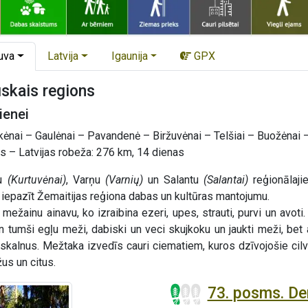
uva
Latvija
Igaunija
GPX
iskais regions
tienei
kėnai – Gaulėnai – Pavandenė – Biržuvėnai – Telšiai – Buožėnai –
 – Latvijas robeža: 276 km, 14 dienas
nu
(Kurtuvėnai)
, Varņu
(Varnių)
un Salantu
(Salantai)
reģionālaj
t iepazīt Žemaitijas reģiona dabas un kultūras mantojumu.
mežainu ainavu, ko izraibina ezeri, upes, strauti, purvi un avoti
n tumši egļu meži, dabiski un veci skujkoku un jaukti meži, bet 
skalnus. Mežtaka izvedīs cauri ciematiem, kuros dzīvojošie cilvēk
us un citus.
73. posms. Den