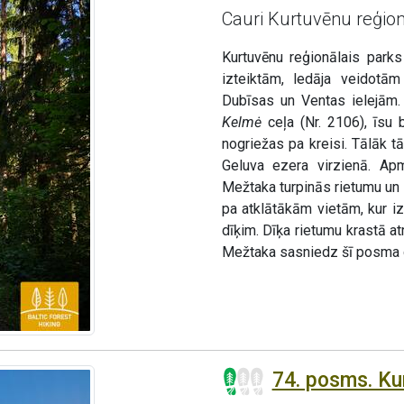
Cauri Kurtuvēnu reģi
Kurtuvēnu reģionālais parks
izteiktām, ledāja veidotām
Dubīsas un Ventas ielejām
Kelmė
ceļa (Nr. 2106), īsu 
nogriežas pa kreisi. Tālāk 
Geluva ezera virzienā. Ap
Mežtaka turpinās rietumu un 
pa atklātākām vietām, kur iz
dīķim. Dīķa rietumu krastā 
Mežtaka sasniedz šī posma 
74. posms. Ku