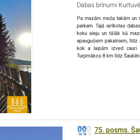
Dabas brīnumi Kurtuvē
Pa mazām meža takām un nel
parkam. Tajā ierīkotas daba
koku aleju un tālāk kā maza
apaugušiem pakalniem, līdz
kok a laipām izved cauri 
Turpmākos 8 km līdz Šaukēni
75. posms. Ša