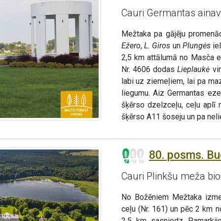
Cauri Germantas aina
Mežtaka pa gājēju promenād
Ežero
,
L. Giros
un
Plungės
ie
2,5 km attālumā no Masča ez
Nr. 4606 dodas
Lieplaukė
vi
labi uz ziemeļiem, lai pa 
liegumu. Aiz Germantas eze
šķērso dzelzceļu, ceļu aplī 
šķērso A11 šoseju un pa neli
80. posms. Bu
Cauri Plinkšu meža bi
No Božēniem Mežtaka izmet
ceļu (Nr. 161) un pēc 2 km 
2,5 km sasniedz Pamarki