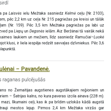
irdī
ra pa
Laisvės
ielu Mežtaka sasniedz
Kelmė
ceļu (Nr. 2103),
em, pēc 2,2 km uz ceļa Nr. 215 pagriežas pa kreisi un tālāk
am (Nr. 159). Pēc 3,5 km Mežtaka pagriežas pa labi uz
izved pa
Liepų
un
Degsnės
ielām. Aiz Beržėnai tā vairāk nekā
kaimes laukiem un mežiem, līdz sasniedz
Ramučiai–Luokė
jot klusi, ir liela iespēja redzēt savvaļas dzīvniekus. Pēc 3,6
lapunktā.
ulėnai – Pavandenė.
as raganas pulcējušās
ens no Žemaitijas augstienes augstākajiem reģioniem un
iem – Šatrijas kalns, no kura paveras izcila ainava (228 m).
 mazi, līkumaini ceļi, kas ik pa brīdim uzlokās kādā augstā
strauji mestos lejup. Pirmos 2,4 km Mežtaka virzās gar