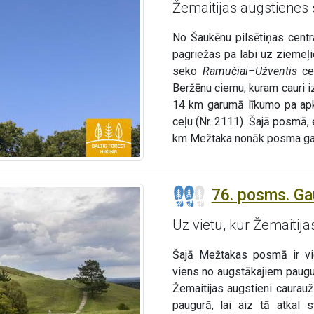
Žemaitijas augstienes s
No Šaukēnu pilsētiņas cent
pagriežas pa labi uz ziemeļi
seko
Ramučiai–Užventis
ceļ
Beržēnu ciemu, kuram cauri 
14 km garumā līkumo pa ap
ceļu (Nr. 2111). Šajā posmā, e
km Mežtaka nonāk posma ga
76. posms. Ga
Uz vietu, kur Žemaitij
Šajā Mežtakas posmā ir vi
viens no augstākajiem paugur
Žemaitijas augstieni caurauž
paugurā, lai aiz tā atkal 