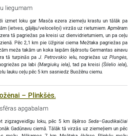
vu liegumam
i izmet loku gar Masča ezera ziemeļu krastu un tālāk pa
lām (ietves, gājēju/veloceliņi) virzās uz rietumiem. Apmēram
era tā pagriežas pa kreisi uz dienvidrietumiem, un pa ceļu
rzienā. Pēc 2,1 km pie
Užgiriai
ciema Mežtaka pagriežas pa
mazām meža takām un koka laipām šķērsotu Germantas ainavu
ra tā turpinās pa
J. Petrovskio
ielu, nogriežas uz
Plungės
,
nogriežas pa labi
(Margiukų iela)
, tad pa kreisi
(Šilelio iela
),
elu lauku ceļu pēc 5 km sasniedz Buožēnu ciemu.
ožėnai – Plinkšės.
osfēras apgabalam
 zigzagveidīgu loku, pēc 5 km šķērso
Seda–Gaudikaičiai
nonāk Gadūnavu ciemā. Tālāk tā virzās uz ziemeļiem un pēc
jos mežu. Nākamos 7 km Mežtaka šķērso Plinkšu mežu