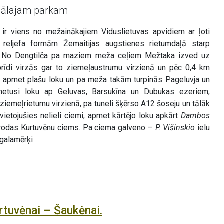
onālajam parkam
 ir viens no mežainākajiem Viduslietuvas apvidiem ar ļoti
 reljefa formām Žemaitijas augstienes rietumdaļā starp
. No Dengtilča pa maziem meža ceļiem Mežtaka izved uz
brīdi virzās gar to ziemeļaustrumu virzienā un pēc 0,4 km
tā apmet plašu loku un pa meža takām turpinās Pageluvja un
metusi loku ap Geluvas, Barsukīna un Dubukas ezeriem,
ziemeļrietumu virzienā, pa tuneli šķērso A12 šoseju un tālāk
vietojušies nelieli ciemi, apmet kārtējo loku apkārt
Dambos
atrodas Kurtuvēnu ciems. Pa ciema galveno –
P. Višinskio
ielu
galamērķi
rtuvėnai – Šaukėnai.