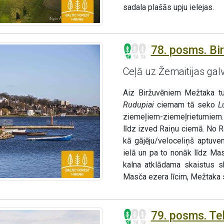
sadala plašās upju ielejas.
78. posms. Bir
Ceļā uz Žemaitijas gal
Aiz Biržuvēniem Mežtaka t
Rudupiai
ciemam tā seko
L
ziemeļiem-ziemeļrietumiem.
līdz izved Raiņu ciemā. No 
kā gājēju/veloceliņš aptuve
ielā un pa to nonāk līdz Ma
kalna atklādama skaistus 
Masča ezera līcim, Mežtaka 
79. posms. Tel