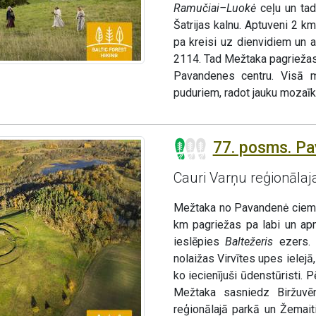
Ramučiai–Luokė
ceļu un tad
Šatrijas kalnu. Aptuveni 2 k
pa kreisi uz dienvidiem un
2114. Tad Mežtaka pagriežas
Pavandenes centru. Visā m
puduriem, radot jauku mozaīk
77. posms. Pa
Cauri Varņu reģionāla
Mežtaka no Pavandenė ciema 
km pagriežas pa labi un ap
ieslēpies
Baltežeris
ezers.
nolaižas Virvītes upes ielejā
ko iecienījuši ūdenstūristi. 
Mežtaka sasniedz Biržuvē
reģionālajā parkā un Žemait