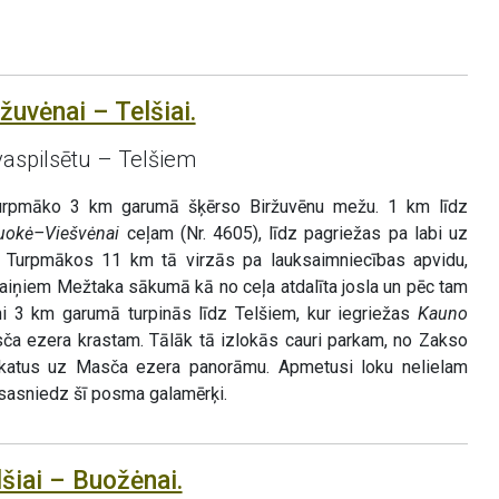
žuvėnai – Telšiai.
vaspilsētu – Telšiem
urpmāko 3 km garumā šķērso Biržuvēnu mežu. 1 km līdz
uokė–Viešvėnai
ceļam (Nr. 4605), līdz pagriežas pa labi uz
 Turpmākos 11 km tā virzās pa lauksaimniecības apvidu,
Raiņiem Mežtaka sākumā kā no ceļa atdalīta josla un pēc tam
ni 3 km garumā turpinās līdz Telšiem, kur iegriežas
Kauno
sča ezera krastam. Tālāk tā izlokās cauri parkam, no Zakso
skatus uz Masča ezera panorāmu. Apmetusi loku nelielam
sasniedz šī posma galamērķi.
šiai – Buožėnai.