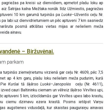
 pagriežas pa kreisi uz dienvidiem, apmetot plašu loku ap
m aiz Šatrijas kalna Mežtaka nonāk līdz
Užmiestis
, pagriežas
 aptuveni 10 km garumā turpinās pa
Luokė–Užventis
ceļu Nr.
 pa labi uz dienvidrietumiem un pēc aptuveni 7 km sasniedz
aršruta posmā atklātas vietas mijas ar nelieliem meža
veida ainavu.
vandenė – Biržuvėnai.
jam parkam
turpinās ziemeļrietumu virzienā gar ceļu Nr. 4609, pēc 7,5
met ap 4 km garu, plašu loku nelielam meža pudurim, kurā
 Pie
Kuršai
tā šķērso
Luokė–Janopolės
ceļu (Nr. 4611),
, izved cauri Baltininku ciemam un vēlreiz šķērso Virvītes upi,
Pēc aptuveni 5 km, izlocīdamās gar Virvītes upes labo krastu,
nu ciemu dzirnavu ezera krastā. Posms ietilpst Varņu
ijas augstienes vidusdaļā, kur skaistas pauguraiņu ainavas