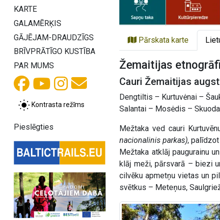
KARTE
GALAMĒRĶIS
GĀJĒJAM-DRAUDZĪGS
Pārskata karte
Liet
BRĪVPRĀTĪGO KUSTĪBA
Žemaitijas etnogrāf
PAR MUMS
Cauri Žemaitijas augs
Dengtiltis – Kurtuvėnai – Šau
Kontrasta režīms
Salantai – Mosėdis – Skuodas
Pieslēgties
Mežtaka ved cauri Kurtuvē
nacionalinis parkas)
, palīdzo
Mežtaka atklāj paugurainu un 
klāj meži, pārsvarā – biezi u
cilvēku apmetņu vietas un pil
svētkus – Meteņus, Saulgriež