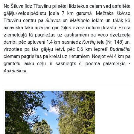
No Šiluva līdz Tītuvēnu pilsētai līdztekus ceļam ved asfaltēta
gājēju/velosipēdistu josla 7 km garumā. Mežtaka šķērso
Tītuvēnu centru pa
Šiluvos
un
Mairionio
ielām un tālāk kā
ainaviska taka aizvijas gar Ģiļus ezera rietumu krastu. Ezera
ziemeļdaļā tā pagriežas uz austrumiem pa veco dzelzceļa
dambi, pēc aptuveni 1,4 km sasniedz
Kuršių
ielu (Nr. 148) un,
virzoties pa tās gājēju ietvi, pēc 0,6 km iepretī
Budraičiai
ciemam pagriežas pa kreisi uz rietumiem. Noejot vēl 4 km pa
grantētu lauku ceļu, ir sasniegts šī posma galamērķis -
Aukštiškiai.