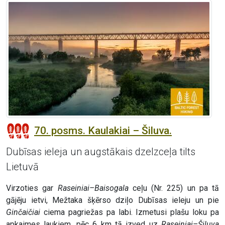
70. posms. Kaulakiai – Šiluva.
Dubīsas ieleja un augstākais dzelzceļa tilts
Lietuvā
Virzoties gar
Raseiniai–Baisogala
ceļu (Nr. 225) un pa tā
gājēju ietvi, Mežtaka šķērso dziļo Dubīsas ieleju un pie
Ginčaičiai
ciema pagriežas pa labi. Izmetusi plašu loku pa
apkaimes laukiem, pēc 6 km tā izved uz
Raseiniai–Šiluva