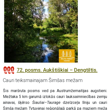
72. posms. Aukštiškiai – Dengtiltis.
Cauri teiksmainajam Šimšas mežam
Šis maršruta posms ved pa Austrumžemaitijas augstieni.
Mežtaka 5 km garumā izlokās cauri lauksaimniecības zemju
ainavai, šķērso
Šiauliai–Tauragė
dzelzceļa līniju un cauri
Šimša mežam Tytuvėnai reģionālajā parkā pa maziem meža