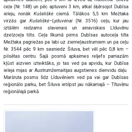
ceļa (Nr. 148) un pēc aptuveni 3 km, atkal šķērsojot Dubīsa
ieleju, nonāk
Kušeliškė
ciemā. Tālākos 5,5 km Mežtaka
virzās gar
Kušeliškė–Lyduvėnai
(Nr. 3516) ceļu, kur jau
iztālēm redzams slavenais un ainaviskais Līduvēnu
dzelzceļa tilts. Ceļa līkumā pirms Dubīsas autoceļa tilta
Mežtaka pagriežas pa labi uz ziemeļaustrumiem un pa ceļu
Nr. 3544 pēc 9 km sasniedz Šiluva, bet vēl pēc 0,8 km –
pilsētas centru. Šajā posmā apkaimes reljefs pamazām
kļūst aizvien izteiktāks, jo tas ved pa apvidu, kur Dubīsa
ieleja mijas ar Austrumžemaitijas augstienes dienvidu daļu.
Maršruta posms līdz Līduvēniem ved pa vai gar Dubīsas
reģionālo parku, bet Šiluva ietilpst jau nākamajā – Tītuvēnu
reģionālajā parkā.