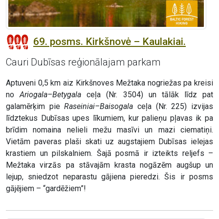
69. posms. Kirkšnovė – Kaulakiai.
Cauri Dubīsas reģionālajam parkam
Aptuveni 0,5 km aiz Kirkšnoves Mežtaka nogriežas pa kreisi
no
Ariogala–Betygala
ceļa (Nr. 3504) un tālāk līdz pat
galamērķim pie
Raseiniai–Baisogala
ceļa (Nr. 225) izvijas
līdztekus Dubīsas upes līkumiem, kur palieņu pļavas ik pa
brīdim nomaina nelieli mežu masīvi un mazi ciematiņi.
Vietām paveras plaši skati uz augstajiem Dubīsas ielejas
krastiem un pilskalniem. Šajā posmā ir izteikts reljefs –
Mežtaka virzās pa stāvajām krasta nogāzēm augšup un
lejup, sniedzot neparastu gājiena pieredzi. Šis ir posms
gājējiem – “gardēžiem”!