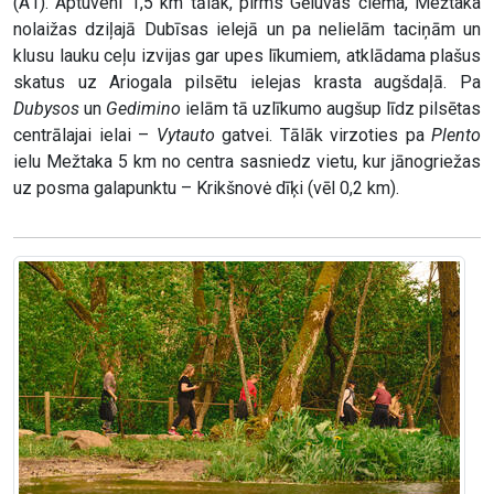
(A1). Aptuveni 1,5 km tālāk, pirms Gēluvas ciema, Mežtaka
nolaižas dziļajā Dubīsas ielejā un pa nelielām taciņām un
klusu lauku ceļu izvijas gar upes līkumiem, atklādama plašus
skatus uz Ariogala pilsētu ielejas krasta augšdaļā. Pa
Dubysos
un
Gedimino
ielām tā uzlīkumo augšup līdz pilsētas
centrālajai ielai –
Vytauto
gatvei. Tālāk virzoties pa
Plento
ielu Mežtaka 5 km no centra sasniedz vietu, kur jānogriežas
uz posma galapunktu – Krikšnovė dīķi (vēl 0,2 km).