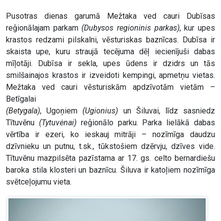
Pusotras dienas garumā Mežtaka ved cauri Dubīsas
reģionālajam parkam
(Dubysos regioninis parkas)
, kur upes
krastos redzami pilskalni, vēsturiskas baznīcas. Dubīsa ir
skaista upe, kuru straujā tecējuma dēļ iecienījuši dabas
mīļotāji. Dubīsa ir sekla, upes ūdens ir dzidrs un tās
smilšainajos krastos ir izveidoti kempingi, apmetņu vietas.
Mežtaka ved cauri vēsturiskām apdzīvotām vietām –
Betīgalai
(Betygala)
, Ugoņiem
(Ugionius)
un Šiluvai, līdz sasniedz
Tītuvēnu
(Tytuvėnai)
reģionālo parku. Parka lielākā dabas
vērtība ir ezeri, ko ieskauj mitrāji – nozīmīga daudzu
dzīvnieku un putnu, t.sk., tūkstošiem dzērvju, dzīves vide.
Tītuvēnu mazpilsēta pazīstama ar 17. gs. celto bernardiešu
baroka stila klosteri un baznīcu. Šiluva ir katoļiem nozīmīga
svētceļojumu vieta.