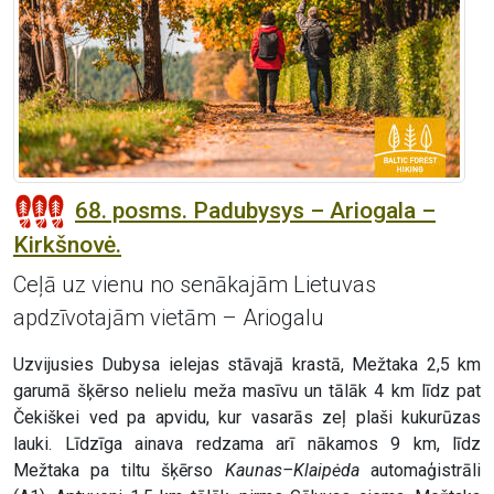
68. posms. Padubysys – Ariogala –
Kirkšnovė.
Ceļā uz vienu no senākajām Lietuvas
apdzīvotajām vietām – Ariogalu
Uzvijusies Dubysa ielejas stāvajā krastā, Mežtaka 2,5 km
garumā šķērso nelielu meža masīvu un tālāk 4 km līdz pat
Čekiškei ved pa apvidu, kur vasarās zeļ plaši kukurūzas
lauki. Līdzīga ainava redzama arī nākamos 9 km, līdz
Mežtaka pa tiltu šķērso
Kaunas–Klaipėda
automaģistrāli