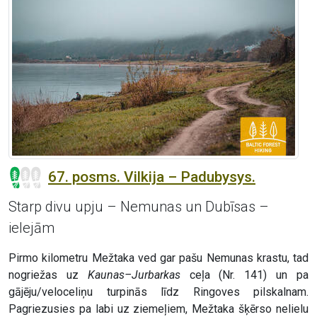
67. posms. Vilkija – Padubysys.
Starp divu upju – Nemunas un Dubīsas –
ielejām
Pirmo kilometru Mežtaka ved gar pašu Nemunas krastu, tad
nogriežas uz
Kaunas–Jurbarkas
ceļa (Nr. 141) un pa
gājēju/veloceliņu turpinās līdz Ringoves pilskalnam.
Pagriezusies pa labi uz ziemeļiem, Mežtaka šķērso nelielu