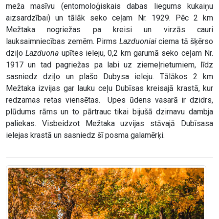
meža masīvu (entomoloģiskais dabas liegums kukaiņu
aizsardzībai) un tālāk seko ceļam Nr. 1929. Pēc 2 km
Mežtaka nogriežas pa kreisi un virzās cauri
lauksaimniecības zemēm. Pirms
Lazduoniai
ciema tā šķērso
dziļo
Lazduona
upītes ieleju, 0,2 km garumā seko ceļam Nr.
1917 un tad pagriežas pa labi uz ziemeļrietumiem, līdz
sasniedz dziļo un plašo Dubysa ieleju. Tālākos 2 km
Mežtaka izvijas gar lauku ceļu Dubīsas kreisajā krastā, kur
redzamas retas viensētas. Upes ūdens vasarā ir dzidrs,
plūdums rāms un to pārtrauc tikai bijušā dzirnavu dambja
paliekas. Visbeidzot Mežtaka uzvijas stāvajā Dubīsasa
ielejas krastā un sasniedz šī posma galamērķi.