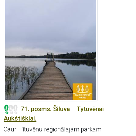
71. posms. Šiluva – Tytuvėnai –
Aukštiškiai.
Cauri Tītuvēnu reģionālajam parkam