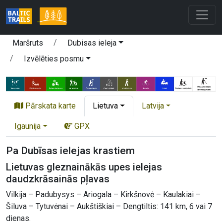
Maršruts
Dubisas ieleja
Izvēlēties posmu
Pārskata karte
Lietuva
Latvija
Igaunija
GPX
Pa Dubīsas ielejas krastiem
Lietuvas gleznainākās upes ielejas
daudzkrāsainās pļavas
Vilkija – Padubysys – Ariogala – Kirkšnovė – Kaulakiai –
Šiluva – Tytuvėnai – Aukštiškiai – Dengtiltis: 141 km, 6 vai 7
dienas.