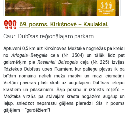
69. posms. Kirkšnovė – Kaulakiai.
Cauri Dubīsas reģionālajam parkam
Aptuveni 0,5 km aiz Kirkšnoves Mežtaka nogriežas pa kreisi
no
Ariogala–Betygala
ceļa (Nr. 3504) un tālāk līdz pat
galamērķim pie
Raseiniai–Baisogala
ceļa (Nr. 225) izvijas
līdztekus Dubīsas upes līkumiem, kur palieņu pļavas ik pa
brīdim nomaina nelieli mežu masīvi un mazi ciematiņi.
Vietām paveras plaši skati uz augstajiem Dubīsas ielejas
krastiem un pilskalniem. Šajā posmā ir izteikts reljefs –
Mežtaka virzās pa stāvajām krasta nogāzēm augšup un
lejup, sniedzot neparastu gājiena pieredzi. Šis ir posms
gājējiem – “gardēžiem”!