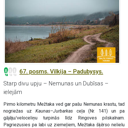
67. posms. Vilkija – Padubysys.
Starp divu upju – Nemunas un Dubīsas –
ielejām
Pirmo kilometru Mežtaka ved gar pašu Nemunas krastu, tad
nogriežas uz
Kaunas–Jurbarkas
ceļa (Nr. 141) un pa
gājēju/veloceliņu turpinās līdz Ringoves pilskalnam.
Pagriezusies pa labi uz ziemeļiem, Mežtaka šķērso nelielu