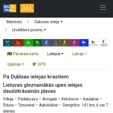
Maršruts
Dubisas ieleja
Izvēlēties posmu
Pārskata karte
Lietuva
Latvija
Igaunija
GPX
Pa Dubīsas ielejas krastiem
Lietuvas gleznainākās upes ielejas
daudzkrāsainās pļavas
Vilkija – Padubysys – Ariogala – Kirkšnovė – Kaulakiai –
Šiluva – Tytuvėnai – Aukštiškiai – Dengtiltis: 141 km, 6 vai 7
dienas.