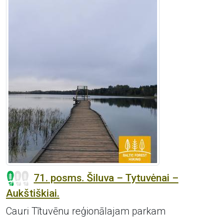
71. posms. Šiluva – Tytuvėnai –
Aukštiškiai.
Cauri Tītuvēnu reģionālajam parkam