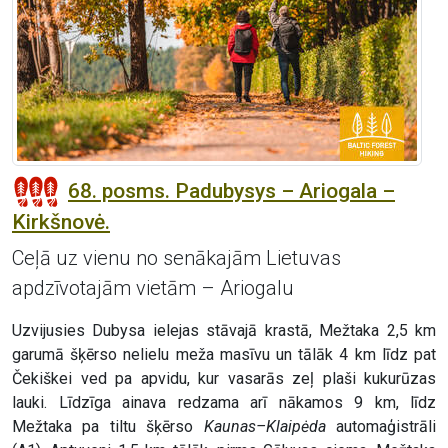
68. posms. Padubysys – Ariogala –
Kirkšnovė.
Ceļā uz vienu no senākajām Lietuvas
apdzīvotajām vietām – Ariogalu
Uzvijusies Dubysa ielejas stāvajā krastā, Mežtaka 2,5 km
garumā šķērso nelielu meža masīvu un tālāk 4 km līdz pat
Čekiškei ved pa apvidu, kur vasarās zeļ plaši kukurūzas
lauki. Līdzīga ainava redzama arī nākamos 9 km, līdz
Mežtaka pa tiltu šķērso
Kaunas–Klaipėda
automaģistrāli