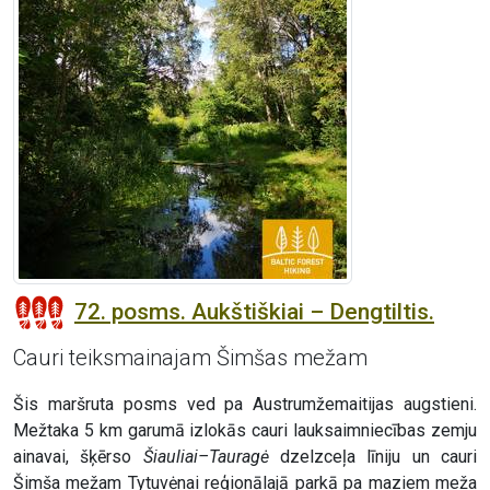
72. posms. Aukštiškiai – Dengtiltis.
Cauri teiksmainajam Šimšas mežam
Šis maršruta posms ved pa Austrumžemaitijas augstieni.
Mežtaka 5 km garumā izlokās cauri lauksaimniecības zemju
ainavai, šķērso
Šiauliai–Tauragė
dzelzceļa līniju un cauri
Šimša mežam Tytuvėnai reģionālajā parkā pa maziem meža