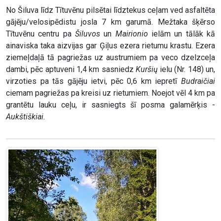
No Šiluva līdz Tītuvēnu pilsētai līdztekus ceļam ved asfaltēta
gājēju/velosipēdistu josla 7 km garumā. Mežtaka šķērso
Tītuvēnu centru pa
Šiluvos
un
Mairionio
ielām un tālāk kā
ainaviska taka aizvijas gar Ģiļus ezera rietumu krastu. Ezera
ziemeļdaļā tā pagriežas uz austrumiem pa veco dzelzceļa
dambi, pēc aptuveni 1,4 km sasniedz
Kuršių
ielu (Nr. 148) un,
virzoties pa tās gājēju ietvi, pēc 0,6 km iepretī
Budraičiai
ciemam pagriežas pa kreisi uz rietumiem. Noejot vēl 4 km pa
grantētu lauku ceļu, ir sasniegts šī posma galamērķis -
Aukštiškiai.