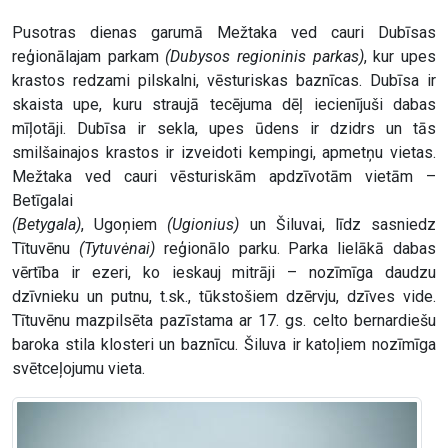
Pusotras dienas garumā Mežtaka ved cauri Dubīsas
reģionālajam parkam
(Dubysos regioninis parkas)
, kur upes
krastos redzami pilskalni, vēsturiskas baznīcas. Dubīsa ir
skaista upe, kuru straujā tecējuma dēļ iecienījuši dabas
mīļotāji. Dubīsa ir sekla, upes ūdens ir dzidrs un tās
smilšainajos krastos ir izveidoti kempingi, apmetņu vietas.
Mežtaka ved cauri vēsturiskām apdzīvotām vietām –
Betīgalai
(Betygala)
, Ugoņiem
(Ugionius)
un Šiluvai, līdz sasniedz
Tītuvēnu
(Tytuvėnai)
reģionālo parku. Parka lielākā dabas
vērtība ir ezeri, ko ieskauj mitrāji – nozīmīga daudzu
dzīvnieku un putnu, t.sk., tūkstošiem dzērvju, dzīves vide.
Tītuvēnu mazpilsēta pazīstama ar 17. gs. celto bernardiešu
baroka stila klosteri un baznīcu. Šiluva ir katoļiem nozīmīga
svētceļojumu vieta.