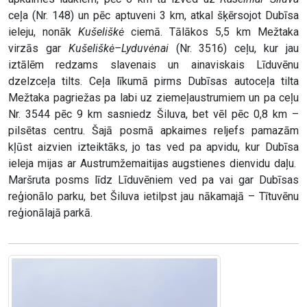
ceļa (Nr. 148) un pēc aptuveni 3 km, atkal šķērsojot Dubīsa
ieleju, nonāk
Kušeliškė
ciemā. Tālākos 5,5 km Mežtaka
virzās gar
Kušeliškė–Lyduvėnai
(Nr. 3516) ceļu, kur jau
iztālēm redzams slavenais un ainaviskais Līduvēnu
dzelzceļa tilts. Ceļa līkumā pirms Dubīsas autoceļa tilta
Mežtaka pagriežas pa labi uz ziemeļaustrumiem un pa ceļu
Nr. 3544 pēc 9 km sasniedz Šiluva, bet vēl pēc 0,8 km –
pilsētas centru. Šajā posmā apkaimes reljefs pamazām
kļūst aizvien izteiktāks, jo tas ved pa apvidu, kur Dubīsa
ieleja mijas ar Austrumžemaitijas augstienes dienvidu daļu.
Maršruta posms līdz Līduvēniem ved pa vai gar Dubīsas
reģionālo parku, bet Šiluva ietilpst jau nākamajā – Tītuvēnu
reģionālajā parkā.