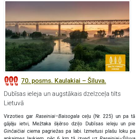
70. posms. Kaulakiai – Šiluva.
Dubīsas ieleja un augstākais dzelzceļa tilts
Lietuvā
Virzoties gar
Raseiniai–Baisogala
ceļu (Nr. 225) un pa tā
gājēju ietvi, Mežtaka šķērso dziļo Dubīsas ieleju un pie
Ginčaičiai
ciema pagriežas pa labi. Izmetusi plašu loku pa
apkaimes laukiem, pēc 6 km tā izved uz
Raseiniai–Šiluva