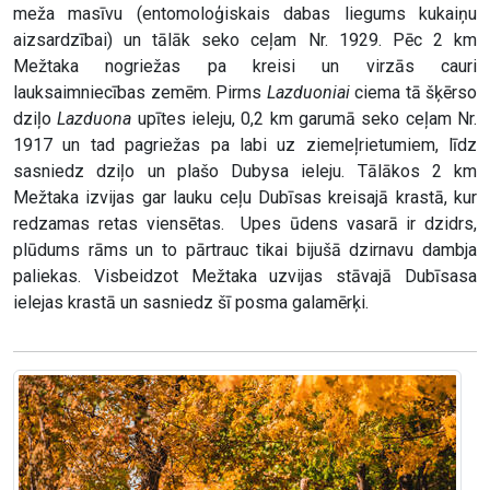
meža masīvu (entomoloģiskais dabas liegums kukaiņu
aizsardzībai) un tālāk seko ceļam Nr. 1929. Pēc 2 km
Mežtaka nogriežas pa kreisi un virzās cauri
lauksaimniecības zemēm. Pirms
Lazduoniai
ciema tā šķērso
dziļo
Lazduona
upītes ieleju, 0,2 km garumā seko ceļam Nr.
1917 un tad pagriežas pa labi uz ziemeļrietumiem, līdz
sasniedz dziļo un plašo Dubysa ieleju. Tālākos 2 km
Mežtaka izvijas gar lauku ceļu Dubīsas kreisajā krastā, kur
redzamas retas viensētas. Upes ūdens vasarā ir dzidrs,
plūdums rāms un to pārtrauc tikai bijušā dzirnavu dambja
paliekas. Visbeidzot Mežtaka uzvijas stāvajā Dubīsasa
ielejas krastā un sasniedz šī posma galamērķi.