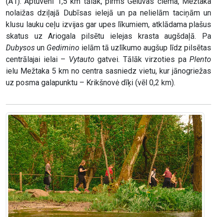
(A1). Aptuveni 1,5 km tālāk, pirms Gēluvas ciema, Mežtaka
nolaižas dziļajā Dubīsas ielejā un pa nelielām taciņām un
klusu lauku ceļu izvijas gar upes līkumiem, atklādama plašus
skatus uz Ariogala pilsētu ielejas krasta augšdaļā. Pa
Dubysos
un
Gedimino
ielām tā uzlīkumo augšup līdz pilsētas
centrālajai ielai –
Vytauto
gatvei. Tālāk virzoties pa
Plento
ielu Mežtaka 5 km no centra sasniedz vietu, kur jānogriežas
uz posma galapunktu – Krikšnovė dīķi (vēl 0,2 km).