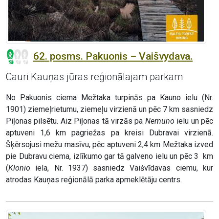
62. posms. Pakuonis – Vaišvydava.
Cauri Kauņas jūras reģionālajam parkam
No Pakuonis ciema Mežtaka turpinās pa Kauno ielu (Nr.
1901) ziemeļrietumu, ziemeļu virzienā un pēc 7 km sasniedz
Piļonas pilsētu. Aiz Piļonas tā virzās pa
Nemuno
ielu un pēc
aptuveni 1,6 km pagriežas pa kreisi Dubravai virzienā.
Šķērsojusi mežu masīvu, pēc aptuveni 2,4 km Mežtaka izved
pie Dubravu ciema, izlīkumo gar tā galveno ielu un pēc 3 km
(
Klonio
iela, Nr. 1937) sasniedz Vaišvīdavas ciemu, kur
atrodas Kauņas reģionālā parka apmeklētāju centrs.