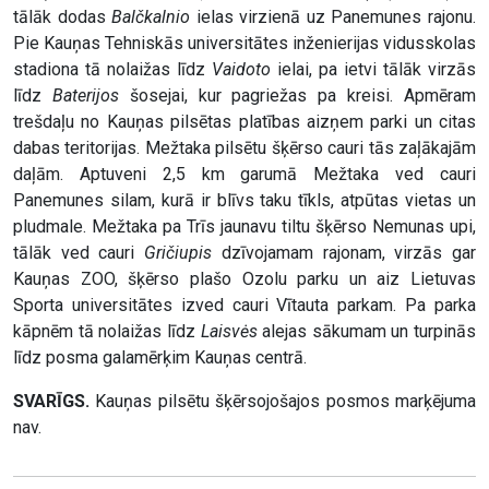
tālāk dodas
Balčkalnio
ielas virzienā uz Panemunes rajonu.
Pie Kauņas Tehniskās universitātes inženierijas vidusskolas
stadiona tā nolaižas līdz
Vaidoto
ielai, pa ietvi tālāk virzās
līdz
Baterijos
šosejai, kur pagriežas pa kreisi. Apmēram
trešdaļu no Kauņas pilsētas platības aizņem parki un citas
dabas teritorijas. Mežtaka pilsētu šķērso cauri tās zaļākajām
daļām. Aptuveni 2,5 km garumā Mežtaka ved cauri
Panemunes silam, kurā ir blīvs taku tīkls, atpūtas vietas un
pludmale. Mežtaka pa Trīs jaunavu tiltu šķērso Nemunas upi,
tālāk ved cauri
Gričiupis
dzīvojamam rajonam, virzās gar
Kauņas ZOO, šķērso plašo Ozolu parku un aiz Lietuvas
Sporta universitātes izved cauri Vītauta parkam. Pa parka
kāpnēm tā nolaižas līdz
Laisvės
alejas sākumam un turpinās
līdz posma galamērķim Kauņas centrā.
SVARĪGS.
Kauņas pilsētu šķērsojošajos posmos marķējuma
nav.