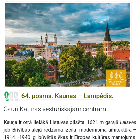
64. posms. Kaunas – Lampėdis.
Cauri Kaunas vēsturiskajam centram
Kauņa ir otrā lielākā Lietuvas pilsēta. 1621 m garajā
Laisvės
jeb Brīvības alejā redzama izcila modernisma arhitektūra –
1914.–1940. g. būvētās ēkas ir Eiropas kultūras mantojums.