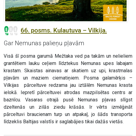
66. posms. Kulautuva – Vilkija.
Gar Nemunas palieņu pļavām
Visā šī posma garumā Mežtaka ved pa takām un nelieliem
grantētiem lauku ceļiem līdztekus Nemunas upes labajam
krastam. Skaistas ainavas ar skatiem uz upi, krastmalas
pļavām un maziem ciematiņiem. Posma galamērķis –
Vilkijas pārceltuve redzama jau iztālēm Nemunas krasta
ielokā. Iepretī pārceltuvei atrodas mazpilsētas centrs ar
baznīcu. Vasaras otrajā pusē Nemunas pļavas slīgst
dzeltenās un zilās ziedu krāsās. Ir vērts izmēģināt
pārceltuvi braucienam turp un atpakaļ, jo šāds transporta
līdzeklis Baltijas valstīs ir saglabājies tikai dažās vietās.