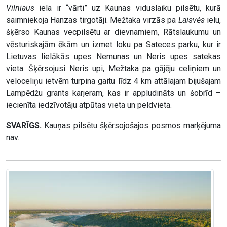
Vilniaus
iela ir “vārti” uz Kaunas viduslaiku pilsētu, kurā
saimniekoja Hanzas tirgotāji. Mežtaka virzās pa
Laisvės
ielu,
šķērso Kaunas vecpilsētu ar dievnamiem, Rātslaukumu un
vēsturiskajām ēkām un izmet loku pa Sateces parku, kur ir
Lietuvas lielākās upes Nemunas un Neris upes satekas
vieta. Šķērsojusi Neris upi, Mežtaka pa gājēju celiņiem un
veloceliņu ietvēm turpina gaitu līdz 4 km attālajam bijušajam
Lampēdžu grants karjeram, kas ir appludināts un šobrīd –
iecienīta iedzīvotāju atpūtas vieta un peldvieta.
SVARĪGS.
Kauņas pilsētu šķērsojošajos posmos marķējuma
nav.