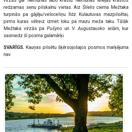
virzās gar Nemunas labo krastu. Nemunas ielejas krastos
redzamas senu pilskalnu vietas. Aiz
Šilelis
ciema Mežtaka
turpinās pa gājēju/veloceliņu līdz Kulautuvas mazpilsētai,
pirms kuras vēlreiz izmet loku pa mazu meža taku. Tālāk
Mežtaka virzās pa
Pušyno
un
V. Augustausko
ielām, kur
sasniedz šī posma galamērķi.
SVARĪGS.
Kauņas pilsētu šķērsojošajos posmos marķējuma
nav.