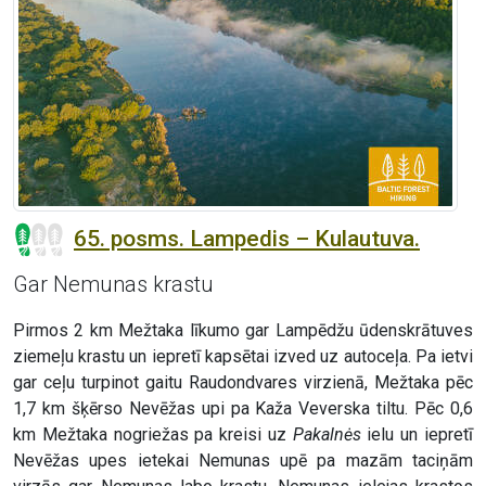
65. posms. Lampedis – Kulautuva.
Gar Nemunas krastu
Pirmos 2 km Mežtaka līkumo gar Lampēdžu ūdenskrātuves
ziemeļu krastu un iepretī kapsētai izved uz autoceļa. Pa ietvi
gar ceļu turpinot gaitu Raudondvares virzienā, Mežtaka pēc
1,7 km šķērso Nevēžas upi pa Kaža Veverska tiltu. Pēc 0,6
km Mežtaka nogriežas pa kreisi uz
Pakalnės
ielu un iepretī
Nevēžas upes ietekai Nemunas upē pa mazām taciņām