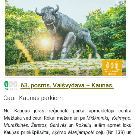
63. posms. Vaišvydava – Kaunas.
Cauri Kaunas parkiem
No Kauņas jūras reģionālā parka apmeklētāju centra
Mežtaka ved cauri Rokai mežam un pa
Miškininkų, Kelmyno,
Muraškinės, Žarstos, Garšvės
un
Rokelių
ielām apmet loku
Kauņas priekšpilsētai, šķērso
Marijampolė
ceļu (Nr. 139) un