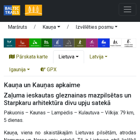
Maršruts
Kauņa
Izvēlēties posmu
Pārskata karte
Lietuva
Latvija
Igaunija
GPX
Kauņa un Kauņas apkaime
Zaļuma ieskautas gleznainas mazpilsētas un
Starpkaru arhitektūra divu upju satekā
Pakuonis – Kaunas – Lampėdis – Kulautuva – Vilkija: 79 km,
5 dienas.
Kauņa, viena no skaistākajām Lietuvas pilsētām, atrodas