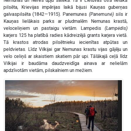
Nemunas un Neres upju satekā. Tā ir Lietuvas otrā lielākā
pilsēta, Krievijas impērijas laikā bijusi Kauņas guberņas
galvaspilsēta (1842—1915). Panemunes
(Panemunė)
sils ir
Kauņas lielākais parks ar pludmalēm Nemunas krastā,
veloceliņiem un pastaigu vietām. Lampedis
(Lampėdis)
karjers 125 ha platībā radies kādreizējā grants karjera vietā.
Tā krastos atrodas pilsētnieku iecienītas atpūtas un
peldvietas. Līdz Vilkijai gar Nemunas krastu vijas gājēju un
velo celiņš ar skaistiem skatiem pār upi. Tālākajā ceļā līdz
Vilkijai ir baudāma daudzveidīga ainava ar nelielām
apdzīvotām vietām, pilskalniem un mežiem.