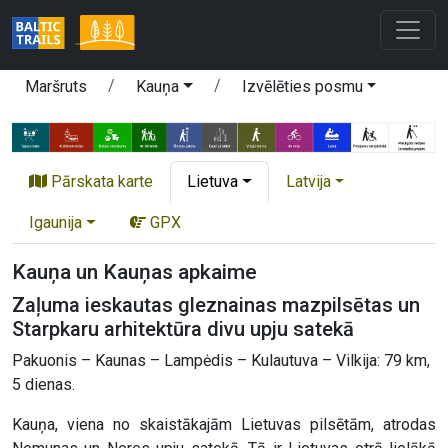
Maršruts
Kauņa
Izvēlēties posmu
Pārskata karte
Lietuva
Latvija
Igaunija
GPX
Kauņa un Kauņas apkaime
Zaļuma ieskautas gleznainas mazpilsētas un
Starpkaru arhitektūra divu upju satekā
Pakuonis – Kaunas – Lampėdis – Kulautuva – Vilkija: 79 km,
5 dienas.
Kauņa, viena no skaistākajām Lietuvas pilsētām, atrodas