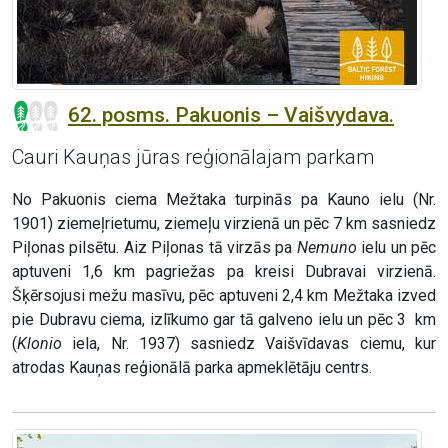
62. posms. Pakuonis – Vaišvydava.
Cauri Kauņas jūras reģionālajam parkam
No Pakuonis ciema Mežtaka turpinās pa Kauno ielu (Nr.
1901) ziemeļrietumu, ziemeļu virzienā un pēc 7 km sasniedz
Piļonas pilsētu. Aiz Piļonas tā virzās pa
Nemuno
ielu un pēc
aptuveni 1,6 km pagriežas pa kreisi Dubravai virzienā.
Šķērsojusi mežu masīvu, pēc aptuveni 2,4 km Mežtaka izved
pie Dubravu ciema, izlīkumo gar tā galveno ielu un pēc 3 km
(
Klonio
iela, Nr. 1937) sasniedz Vaišvīdavas ciemu, kur
atrodas Kauņas reģionālā parka apmeklētāju centrs.