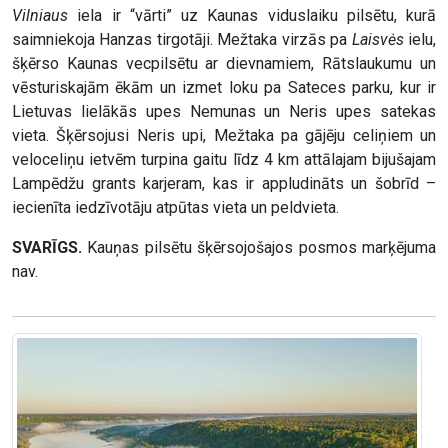
Vilniaus
iela ir “vārti” uz Kaunas viduslaiku pilsētu, kurā
saimniekoja Hanzas tirgotāji. Mežtaka virzās pa
Laisvės
ielu,
šķērso Kaunas vecpilsētu ar dievnamiem, Rātslaukumu un
vēsturiskajām ēkām un izmet loku pa Sateces parku, kur ir
Lietuvas lielākās upes Nemunas un Neris upes satekas
vieta. Šķērsojusi Neris upi, Mežtaka pa gājēju celiņiem un
veloceliņu ietvēm turpina gaitu līdz 4 km attālajam bijušajam
Lampēdžu grants karjeram, kas ir appludināts un šobrīd –
iecienīta iedzīvotāju atpūtas vieta un peldvieta.
SVARĪGS.
Kauņas pilsētu šķērsojošajos posmos marķējuma
nav.