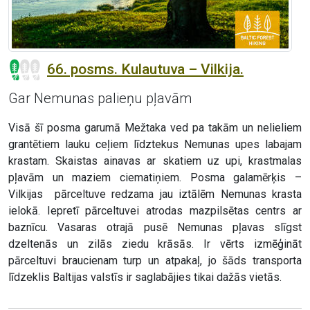
66. posms. Kulautuva – Vilkija.
Gar Nemunas palieņu pļavām
Visā šī posma garumā Mežtaka ved pa takām un nelieliem
grantētiem lauku ceļiem līdztekus Nemunas upes labajam
krastam. Skaistas ainavas ar skatiem uz upi, krastmalas
pļavām un maziem ciematiņiem. Posma galamērķis –
Vilkijas pārceltuve redzama jau iztālēm Nemunas krasta
ielokā. Iepretī pārceltuvei atrodas mazpilsētas centrs ar
baznīcu. Vasaras otrajā pusē Nemunas pļavas slīgst
dzeltenās un zilās ziedu krāsās. Ir vērts izmēģināt
pārceltuvi braucienam turp un atpakaļ, jo šāds transporta
līdzeklis Baltijas valstīs ir saglabājies tikai dažās vietās.