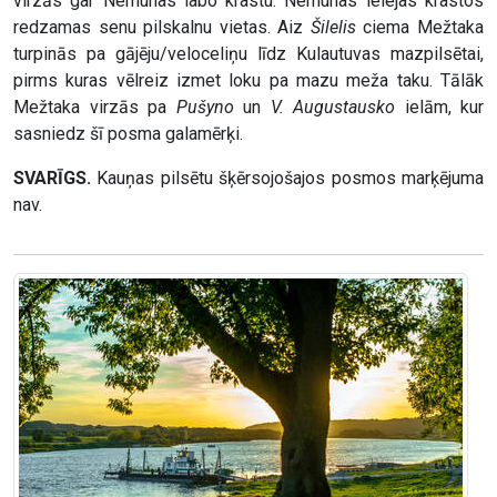
virzās gar Nemunas labo krastu. Nemunas ielejas krastos
redzamas senu pilskalnu vietas. Aiz
Šilelis
ciema Mežtaka
turpinās pa gājēju/veloceliņu līdz Kulautuvas mazpilsētai,
pirms kuras vēlreiz izmet loku pa mazu meža taku. Tālāk
Mežtaka virzās pa
Pušyno
un
V. Augustausko
ielām, kur
sasniedz šī posma galamērķi.
SVARĪGS.
Kauņas pilsētu šķērsojošajos posmos marķējuma
nav.