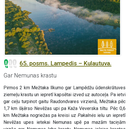
65. posms. Lampedis – Kulautuva.
Gar Nemunas krastu
Pirmos 2 km Mežtaka līkumo gar Lampēdžu ūdenskrātuves
ziemeļu krastu un iepretī kapsētai izved uz autoceļa. Pa ietvi
gar ceļu turpinot gaitu Raudondvares virzienā, Mežtaka pēc
1,7 km šķērso Nevēžas upi pa Kaža Veverska tiltu. Pēc 0,6
km Mežtaka nogriežas pa kreisi uz
Pakalnės
ielu un iepretī
Nevēžas upes ietekai Nemunas upē pa mazām taciņām