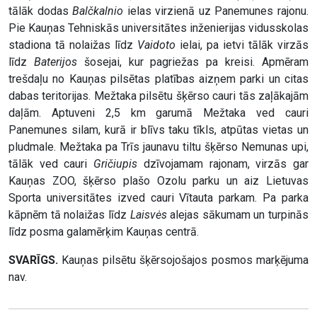
tālāk dodas
Balčkalnio
ielas virzienā uz Panemunes rajonu.
Pie Kauņas Tehniskās universitātes inženierijas vidusskolas
stadiona tā nolaižas līdz
Vaidoto
ielai, pa ietvi tālāk virzās
līdz
Baterijos
šosejai, kur pagriežas pa kreisi. Apmēram
trešdaļu no Kauņas pilsētas platības aizņem parki un citas
dabas teritorijas. Mežtaka pilsētu šķērso cauri tās zaļākajām
daļām. Aptuveni 2,5 km garumā Mežtaka ved cauri
Panemunes silam, kurā ir blīvs taku tīkls, atpūtas vietas un
pludmale. Mežtaka pa Trīs jaunavu tiltu šķērso Nemunas upi,
tālāk ved cauri
Gričiupis
dzīvojamam rajonam, virzās gar
Kauņas ZOO, šķērso plašo Ozolu parku un aiz Lietuvas
Sporta universitātes izved cauri Vītauta parkam. Pa parka
kāpnēm tā nolaižas līdz
Laisvės
alejas sākumam un turpinās
līdz posma galamērķim Kauņas centrā.
SVARĪGS.
Kauņas pilsētu šķērsojošajos posmos marķējuma
nav.