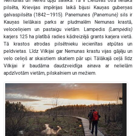
Nemunas un Neres upju satekā. Tā ir Lietuvas otrā lielākā
pilsēta, Krievijas impērijas laikā bijusi Kauņas guberņas
galvaspilsēta (1842—1915). Panemunes
(Panemunė)
sils ir
Kauņas lielākais parks ar pludmalēm Nemunas krastā,
veloceliņiem un pastaigu vietām. Lampedis
(Lampėdis)
karjers 125 ha platībā radies kādreizējā grants karjera vietā.
Tā krastos atrodas pilsētnieku iecienītas atpūtas un
peldvietas. Līdz Vilkijai gar Nemunas krastu vijas gājēju un
velo celiņš ar skaistiem skatiem pār upi. Tālākajā ceļā līdz
Vilkijai ir baudāma daudzveidīga ainava ar nelielām
apdzīvotām vietām, pilskalniem un mežiem.