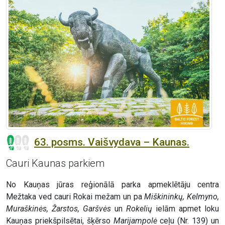
63. posms. Vaišvydava – Kaunas.
Cauri Kaunas parkiem
No Kauņas jūras reģionālā parka apmeklētāju centra
Mežtaka ved cauri Rokai mežam un pa
Miškininkų, Kelmyno,
Muraškinės, Žarstos, Garšvės
un
Rokelių
ielām apmet loku
Kauņas priekšpilsētai, šķērso
Marijampolė
ceļu (Nr. 139) un