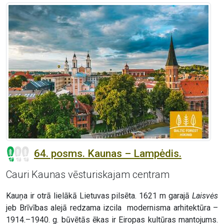
64. posms. Kaunas – Lampėdis.
Cauri Kaunas vēsturiskajam centram
Kauņa ir otrā lielākā Lietuvas pilsēta. 1621 m garajā
Laisvės
jeb Brīvības alejā redzama izcila modernisma arhitektūra –
1914.–1940. g. būvētās ēkas ir Eiropas kultūras mantojums.