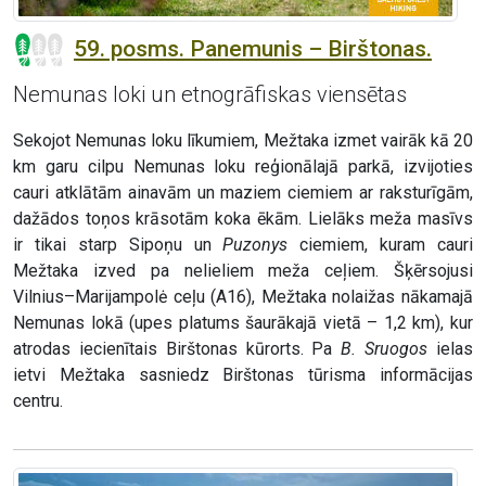
59. posms. Panemunis – Birštonas.
Nemunas loki un etnogrāfiskas viensētas
Sekojot Nemunas loku līkumiem, Mežtaka izmet vairāk kā 20
km garu cilpu Nemunas loku reģionālajā parkā, izvijoties
cauri atklātām ainavām un maziem ciemiem ar raksturīgām,
dažādos toņos krāsotām koka ēkām. Lielāks meža masīvs
ir tikai starp Sipoņu un
Puzonys
ciemiem, kuram cauri
Mežtaka izved pa nelieliem meža ceļiem. Šķērsojusi
Vilnius–Marijampolė ceļu (A16), Mežtaka nolaižas nākamajā
Nemunas lokā (upes platums šaurākajā vietā – 1,2 km), kur
atrodas iecienītais Birštonas kūrorts. Pa
B. Sruogos
ielas
ietvi Mežtaka sasniedz Birštonas tūrisma informācijas
centru.