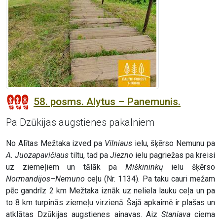
58. posms. Alytus – Panemunis.
Pa Dzūkijas augstienes pakalniem
No Alītas Mežtaka izved pa
Vilniaus
ielu, šķērso Nemunu pa
A. Juozapavičiaus
tiltu, tad pa
Jiezno
ielu pagriežas pa kreisi
uz ziemeļiem un tālāk pa
Miškininkų
ielu šķērso
Normandijos–Nemuno
ceļu (Nr. 1134). Pa taku cauri mežam
pēc gandrīz 2 km Mežtaka iznāk uz neliela lauku ceļa un pa
to 8 km turpinās ziemeļu virzienā. Šajā apkaimē ir plašas un
atklātas Dzūkijas augstienes ainavas. Aiz
Staniava
ciema