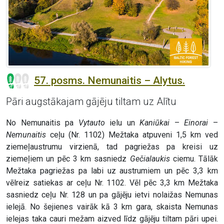
57. posms. Nemunaitis – Alytus.
Pāri augstākajam gājēju tiltam uz Alītu
No Nemunaitis pa
Vytauto
ielu un
Kaniūkai
–
Einorai
–
Nemunaitis
ceļu (Nr. 1102) Mežtaka atpuveni 1,5 km ved
ziemeļaustrumu virzienā, tad pagriežas pa kreisi uz
ziemeļiem un pēc 3 km sasniedz
Gečialaukis
ciemu. Tālāk
Mežtaka pagriežas pa labi uz austrumiem un pēc 3,3 km
vēlreiz satiekas ar ceļu Nr. 1102. Vēl pēc 3,3 km Mežtaka
sasniedz ceļu Nr. 128 un pa gājēju ietvi nolaižas Nemunas
ielejā. No šejienes vairāk kā 3 km gara, skaista Nemunas
ielejas taka cauri mežam aizved līdz gājēju tiltam pāri upei.