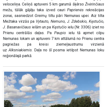
veloceliņa. Celiņš aptuveni 5 km garumā šķērso
Žvėrinčiaus
mežu, tālāk gājēju taka izved cauri
Paprienės
rekreācijas
zonai, sasniedzot
Greimų
tiltu pāri Nemunas upei. Aiz tilta
Mežtaka virzās pa
Vytauto, Nemuno, J. Zdebskio, Kęstučio,
J. Basanavičiaus
ielām un pa
Kęstučio
ielu (Nr. 3306) iziet no
Prienu centrālās daļas. Pa
Paupio
ielu tā apmet cilpu
Nemunas lokam un aptuveni 7 km attālumā no Prienu centra
pagriežas pa kreisi ziemeļaustrumu virzienā
uz
Alksniakiemis
. Daļa no šī posma ietilpst Nemunas loku
reģionālajā parkā.