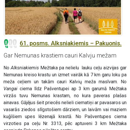
61. posms. Alksniakiemis – Pakuonis.
Gar Nemunas krastiem cauri Kalvju mežam
No
Alksniakiemis
Mežtaka pa nelielu lauku ceļu aizvijas gar
Nemunas kreiso krastu un izmet vairāk kā 7 km garu loku pa
meža ceļiem un takām cauri Kalvių meža masīvam. No
Vangai
ciema līdz Pašventupei ap 3 km garumā Mežtaka
virzās tuvu Nemunas krastam, no kura paveras plašas
ainavas. Gājējus šeit priecēs nelieli ciematiņi ar pavasaros un
vasarās ziedos slīgstošiem dārziem, un laivām vai maziem
kuģīšiem upes lēzenajā krastā. No Pašventupes ciema
virzoties pa ceļu Nr. 3313, pēc aptuveni 3 km Mežtaka