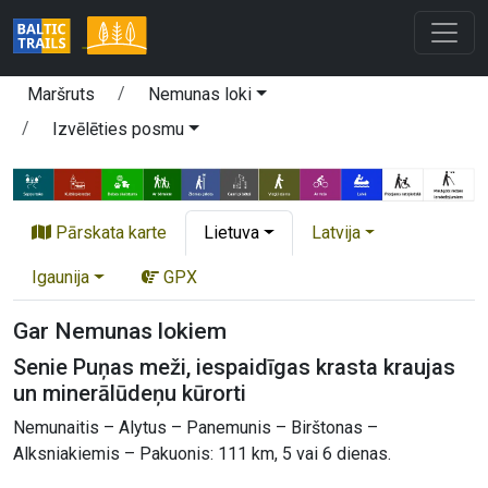
Maršruts
Nemunas loki
Izvēlēties posmu
Pārskata karte
Lietuva
Latvija
Igaunija
GPX
Gar Nemunas lokiem
Senie Puņas meži, iespaidīgas krasta kraujas
un minerālūdeņu kūrorti
Nemunaitis – Alytus – Panemunis – Birštonas –
Alksniakiemis – Pakuonis: 111 km, 5 vai 6 dienas.