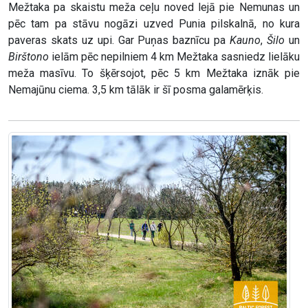
Mežtaka pa skaistu meža ceļu noved lejā pie Nemunas un
pēc tam pa stāvu nogāzi uzved Punia pilskalnā, no kura
paveras skats uz upi. Gar Puņas baznīcu pa
Kauno
,
Šilo
un
Birštono
ielām pēc nepilniem 4 km Mežtaka sasniedz lielāku
meža masīvu. To šķērsojot, pēc 5 km Mežtaka iznāk pie
Nemajūnu ciema. 3,5 km tālāk ir šī posma galamērķis.