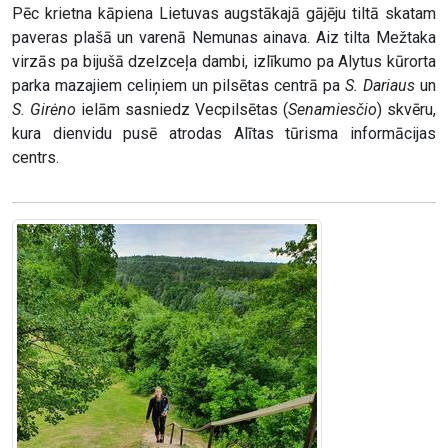
Pēc krietna kāpiena Lietuvas augstākajā gājēju tiltā skatam
paveras plašā un varenā Nemunas ainava. Aiz tilta Mežtaka
virzās pa bijušā dzelzceļa dambi, izlīkumo pa Alytus kūrorta
parka mazajiem celiņiem un pilsētas centrā pa
S. Dariaus
un
S. Girėno
ielām sasniedz Vecpilsētas (
Senamiesčio
) skvēru,
kura dienvidu pusē atrodas Alītas tūrisma informācijas
centrs.