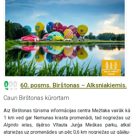
60. posms. Birštonas – Alksniakiemis.
Cauri Birštonas kūrortam
Aiz Birštonas tūrisma informācijas centra Mežtaka vairāk kā
1 km ved gar Nemunas krasta promenādi, tad nogriežas uz
Algirdo
ielas, šķērso Vītauta Jurģa Meškas parku, atkal
atgriežas uz promenādes un pēc 0,6 km nogriežas uz gājēju-