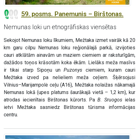
59. posms. Panemunis – Birštonas.
Nemunas loki un etnogrāfiskas viensētas
Sekojot Nemunas loku līkumiem, Mežtaka izmet vairāk kā 20
km garu cilpu Nemunas loku reģionālajā parkā, izvijoties
cauri atklātām ainavām un maziem ciemiem ar raksturīgām,
dažādos toņos krāsotām koka ēkām. Lielāks meža masīvs
ir tikai starp Sipoņu un
Puzonys
ciemiem, kuram cauri
Mežtaka izved pa nelieliem meža ceļiem. Šķērsojusi
Vilnius–Marijampolė ceļu (A16), Mežtaka nolaižas nākamajā
Nemunas lokā (upes platums šaurākajā vietā – 1,2 km), kur
atrodas iecienītais Birštonas kūrorts. Pa
B. Sruogos
ielas
ietvi Mežtaka sasniedz Birštonas tūrisma informācijas
centru.