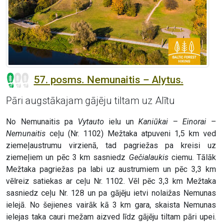
57. posms. Nemunaitis – Alytus.
Pāri augstākajam gājēju tiltam uz Alītu
No Nemunaitis pa
Vytauto
ielu un
Kaniūkai
–
Einorai
–
Nemunaitis
ceļu (Nr. 1102) Mežtaka atpuveni 1,5 km ved
ziemeļaustrumu virzienā, tad pagriežas pa kreisi uz
ziemeļiem un pēc 3 km sasniedz
Gečialaukis
ciemu. Tālāk
Mežtaka pagriežas pa labi uz austrumiem un pēc 3,3 km
vēlreiz satiekas ar ceļu Nr. 1102. Vēl pēc 3,3 km Mežtaka
sasniedz ceļu Nr. 128 un pa gājēju ietvi nolaižas Nemunas
ielejā. No šejienes vairāk kā 3 km gara, skaista Nemunas
ielejas taka cauri mežam aizved līdz gājēju tiltam pāri upei.