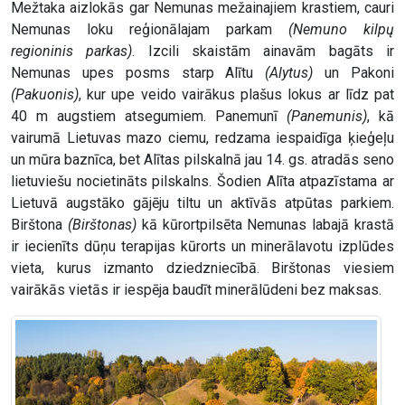
Mežtaka aizlokās gar Nemunas mežainajiem krastiem, cauri
Nemunas loku reģionālajam parkam
(Nemuno kilpų
regioninis parkas)
. Izcili skaistām ainavām bagāts ir
Nemunas upes posms starp Alītu
(Alytus)
un Pakoni
(Pakuonis)
, kur upe veido vairākus plašus lokus ar līdz pat
40 m augstiem atsegumiem. Panemunī
(Panemunis)
, kā
vairumā Lietuvas mazo ciemu, redzama iespaidīga ķieģeļu
un mūra baznīca, bet Alītas pilskalnā jau 14. gs. atradās seno
lietuviešu nocietināts pilskalns. Šodien Alīta atpazīstama ar
Lietuvā augstāko gājēju tiltu un aktīvās atpūtas parkiem.
Birštona
(Birštonas)
kā kūrortpilsēta Nemunas labajā krastā
ir iecienīts dūņu terapijas kūrorts un minerālavotu izplūdes
vieta, kurus izmanto dziedzniecībā. Birštonas viesiem
vairākās vietās ir iespēja baudīt minerālūdeni bez maksas.