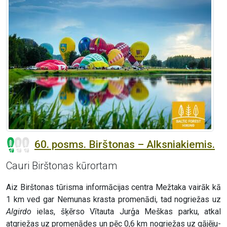
60. posms. Birštonas – Alksniakiemis.
Cauri Birštonas kūrortam
Aiz Birštonas tūrisma informācijas centra Mežtaka vairāk kā
1 km ved gar Nemunas krasta promenādi, tad nogriežas uz
Algirdo
ielas, šķērso Vītauta Jurģa Meškas parku, atkal
atgriežas uz promenādes un pēc 0,6 km nogriežas uz gājēju-