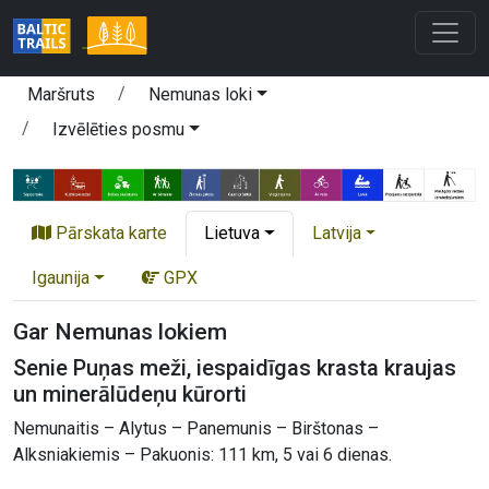
Maršruts
Nemunas loki
Izvēlēties posmu
Pārskata karte
Lietuva
Latvija
Igaunija
GPX
Gar Nemunas lokiem
Senie Puņas meži, iespaidīgas krasta kraujas
un minerālūdeņu kūrorti
Nemunaitis – Alytus – Panemunis – Birštonas –
Alksniakiemis – Pakuonis: 111 km, 5 vai 6 dienas.