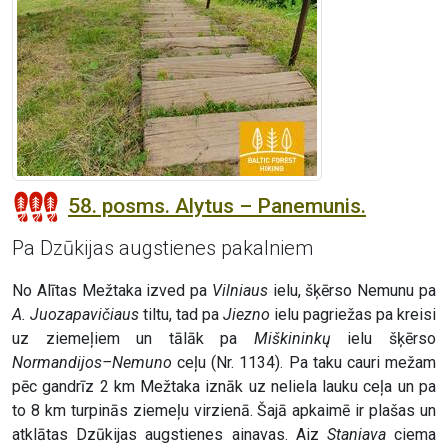
58. posms. Alytus – Panemunis.
Pa Dzūkijas augstienes pakalniem
No Alītas Mežtaka izved pa
Vilniaus
ielu, šķērso Nemunu pa
A. Juozapavičiaus
tiltu, tad pa
Jiezno
ielu pagriežas pa kreisi
uz ziemeļiem un tālāk pa
Miškininkų
ielu šķērso
Normandijos–Nemuno
ceļu (Nr. 1134). Pa taku cauri mežam
pēc gandrīz 2 km Mežtaka iznāk uz neliela lauku ceļa un pa
to 8 km turpinās ziemeļu virzienā. Šajā apkaimē ir plašas un
atklātas Dzūkijas augstienes ainavas. Aiz
Staniava
ciema