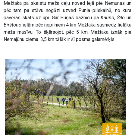
Mežtaka pa skaistu meža ceļu noved lejā pie Nemunas un
pēc tam pa stāvu nogāzi uzved Punia pilskalnā, no kura
paveras skats uz upi. Gar Puņas baznīcu pa
Kauno
,
Šilo
un
Birštono
ielām pēc nepilniem 4 km Mežtaka sasniedz lielāku
meža masīvu. To šķērsojot, pēc 5 km Mežtaka iznāk pie
Nemajūnu ciema. 3,5 km tālāk ir šī posma galamērķis.