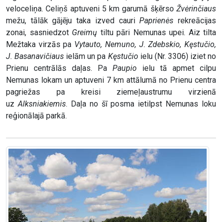
veloceliņa. Celiņš aptuveni 5 km garumā šķērso
Žvėrinčiaus
mežu, tālāk gājēju taka izved cauri
Paprienės
rekreācijas
zonai, sasniedzot
Greimų
tiltu pāri Nemunas upei. Aiz tilta
Mežtaka virzās pa
Vytauto, Nemuno, J. Zdebskio, Kęstučio,
J. Basanavičiaus
ielām un pa
Kęstučio
ielu (Nr. 3306) iziet no
Prienu centrālās daļas. Pa
Paupio
ielu tā apmet cilpu
Nemunas lokam un aptuveni 7 km attālumā no Prienu centra
pagriežas pa kreisi ziemeļaustrumu virzienā
uz
Alksniakiemis
. Daļa no šī posma ietilpst Nemunas loku
reģionālajā parkā.