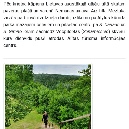
Pēc krietna kāpiena Lietuvas augstākajā gājēju tiltā skatam
paveras plašā un varenā Nemunas ainava. Aiz tilta Mežtaka
virzās pa bijušā dzelzceļa dambi, izlīkumo pa Alytus kūrorta
parka mazajiem celiņiem un pilsētas centrā pa
S. Dariaus
un
S. Girėno
ielām sasniedz Vecpilsētas (
Senamiesčio
) skvēru,
kura dienvidu pusē atrodas Alītas tūrisma informācijas
centrs.