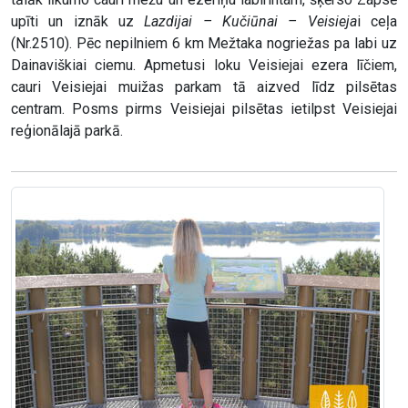
upīti un iznāk uz
Lazdijai – Kučiūnai – Veisieja
i ceļa
(Nr.2510). Pēc nepilniem 6 km Mežtaka nogriežas pa labi uz
Dainaviškiai ciemu. Apmetusi loku Veisiejai ezera līčiem,
cauri Veisiejai muižas parkam tā aizved līdz pilsētas
centram. Posms pirms Veisiejai pilsētas ietilpst Veisiejai
reģionālajā parkā.