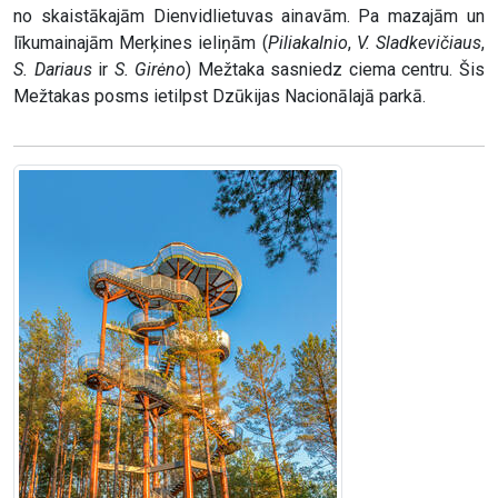
no skaistākajām Dienvidlietuvas ainavām. Pa mazajām un
līkumainajām Merķines ieliņām (
Piliakalnio
,
V. Sladkevičiaus
,
S. Dariaus
ir
S. Girėno
) Mežtaka sasniedz ciema centru. Šis
Mežtakas posms ietilpst Dzūkijas Nacionālajā parkā.