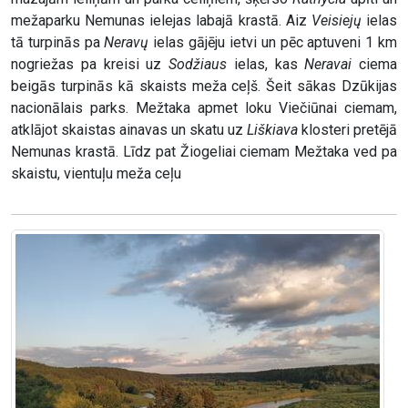
mežaparku Nemunas ielejas labajā krastā. Aiz
Veisiejų
ielas
tā turpinās pa
Neravų
ielas gājēju ietvi un pēc aptuveni 1 km
nogriežas pa kreisi uz
Sodžiaus
ielas, kas
Neravai
ciema
beigās turpinās kā skaists meža ceļš. Šeit sākas Dzūkijas
nacionālais parks. Mežtaka apmet loku Viečiūnai ciemam,
atklājot skaistas ainavas un skatu uz
Liškiava
klosteri pretējā
Nemunas krastā. Līdz pat Žiogeliai ciemam Mežtaka ved pa
skaistu, vientuļu meža ceļu