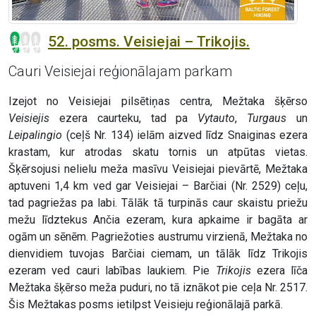
52. posms. Veisiejai – Trikojis.
Cauri Veisiejai reģionālajam parkam
Izejot no Veisiejai pilsētiņas centra, Mežtaka šķērso
Veisiejis
ezera caurteku, tad pa
Vytauto
,
Turgaus
un
Leipalingio
(ceļš Nr. 134) ielām aizved līdz Snaiginas ezera
krastam, kur atrodas skatu tornis un atpūtas vietas.
Šķērsojusi nelielu meža masīvu Veisiejai pievārtē, Mežtaka
aptuveni 1,4 km ved gar Veisiejai – Barčiai (Nr. 2529) ceļu,
tad pagriežas pa labi. Tālāk tā turpinās caur skaistu priežu
mežu līdztekus Ančia ezeram, kura apkaime ir bagāta ar
ogām un sēnēm. Pagriežoties austrumu virzienā, Mežtaka no
dienvidiem tuvojas Barčiai ciemam, un tālāk līdz Trikojis
ezeram ved cauri labības laukiem. Pie
Trikojis
ezera līča
Mežtaka šķērso meža puduri, no tā iznākot pie ceļa Nr. 2517.
Šis Mežtakas posms ietilpst Veisieju reģionālajā parkā.