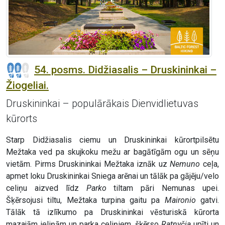
54. posms. Didžiasalis – Druskininkai –
Žiogeliai.
Druskininkai – populārākais Dienvidlietuvas
kūrorts
Starp Didžiasalis ciemu un Druskininkai kūrortpilsētu
Mežtaka ved pa skujkoku mežu ar bagātīgām ogu un sēņu
vietām. Pirms Druskininkai Mežtaka iznāk uz
Nemuno
ceļa,
apmet loku Druskininkai Sniega arēnai un tālāk pa gājēju/velo
celiņu aizved līdz
Parko
tiltam pāri Nemunas upei.
Šķērsojusi tiltu, Mežtaka turpina gaitu pa
Maironio
gatvi.
Tālāk tā izlīkumo pa Druskininkai vēsturiskā kūrorta
mazajām ieliņām un parka celiņiem, šķērso
Ratnyčia
upīti un