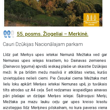
55. posms. Žiogeliai – Merkinė.
Cauri Dzūkijas Nacionālajam parkam
Līdz pat Merkys upes ietekai Nemunā Mežtaka ved gar
Nemunas upes ielejas krastiem, ko Dainavas zemienes
(
Dainavos lyguma
) apvidū ieskauj plašie un skaistie Dzūkijas
meži. Ik pa brīdim mežu masīvā ir atklātas vietas, kurās
izvietojušies nelieli ciemi. Pie
Česukai
ciema Mežtaka met
lielu loku apkārt Merķes ietekai Nemunas upē, jo tuvākais
tilts atrodas uz A4 ceļa. Šeit redzamas iespaidīgas ainavas
pāri plašajai un dziļajai Merķes ielejai. Šķērsojusi Merķi,
Mežtaka pa mazu lauku ceļu gar upes kreiso krastu
aizstiepjas līdz Merķines pilskalnam, no kura paveras viena