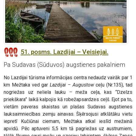
51. posms. Lazdijai – Veisiejai.
Pa Sudavas (Sūduvos) augstienes pakalniem
No Lazdijai tūrisma informācijas centra nedaudz vairāk par 1
km Mežtaka ved gar
Lazdijai – Augustow
ceļu (Nr.135), tad
nogriežas uz neliela lauku – meža ceļa, kas “Dzelzs
priekškara” laikā kalpojis kā robežapsardzes ceļš. Ejot pa to,
vietām paveras skaistas un plašas Sudavas augstienes
lauksaimniecības zemju ainavas. Šķērsojusi atklātāku vietu
iepretī Kučiūnai ciemam, Mežtaka atkal ieslīd mežainā
apvidū. Pēc aptuveni 5,5 km tā pagriežas uz austrumiem,
tālāk līkumo cauri mežu un ezeriņu labirintam, šķērso Zapsė