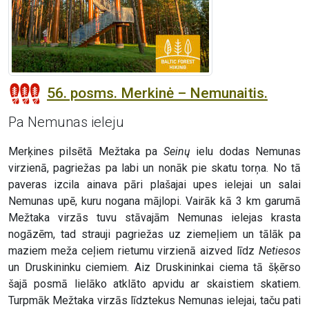
56. posms. Merkinė – Nemunaitis.
Pa Nemunas ieleju
Merķines pilsētā Mežtaka pa
Seinų
ielu dodas Nemunas
virzienā, pagriežas pa labi un nonāk pie skatu torņa. No tā
paveras izcila ainava pāri plašajai upes ielejai un salai
Nemunas upē, kuru nogana mājlopi. Vairāk kā 3 km garumā
Mežtaka virzās tuvu stāvajām Nemunas ielejas krasta
nogāzēm, tad strauji pagriežas uz ziemeļiem un tālāk pa
maziem meža ceļiem rietumu virzienā aizved līdz
Netiesos
un Druskininku ciemiem. Aiz Druskininkai ciema tā šķērso
šajā posmā lielāko atklāto apvidu ar skaistiem skatiem.
Turpmāk Mežtaka virzās līdztekus Nemunas ielejai, taču pati