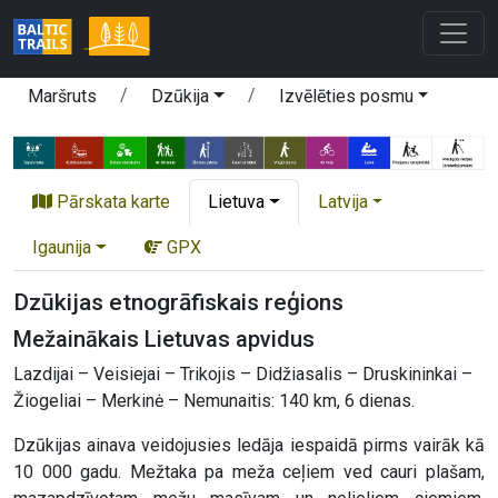
Maršruts
Dzūkija
Izvēlēties posmu
Pārskata karte
Lietuva
Latvija
Igaunija
GPX
Dzūkijas etnogrāfiskais reģions
Mežainākais Lietuvas apvidus
Lazdijai – Veisiejai – Trikojis – Didžiasalis – Druskininkai –
Žiogeliai – Merkinė – Nemunaitis: 140 km, 6 dienas.
Dzūkijas ainava veidojusies ledāja iespaidā pirms vairāk kā
10 000 gadu. Mežtaka pa meža ceļiem ved cauri plašam,