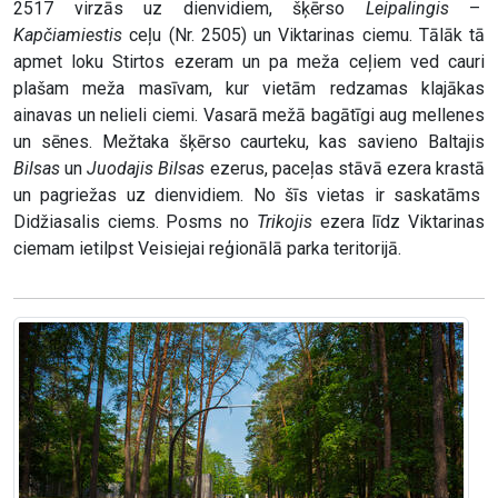
2517 virzās uz dienvidiem, šķērso
Leipalingis
–
Kapčiamiestis
ceļu (Nr. 2505) un Viktarinas ciemu. Tālāk tā
apmet loku Stirtos ezeram un pa meža ceļiem ved cauri
plašam meža masīvam, kur vietām redzamas klajākas
ainavas un nelieli ciemi. Vasarā mežā bagātīgi aug mellenes
un sēnes. Mežtaka šķērso caurteku, kas savieno Baltajis
Bilsas
un
Juodajis
Bilsas
ezerus, paceļas stāvā ezera krastā
un pagriežas uz dienvidiem. No šīs vietas ir saskatāms
Didžiasalis ciems. Posms no
Trikojis
ezera līdz Viktarinas
ciemam ietilpst Veisiejai reģionālā parka teritorijā.