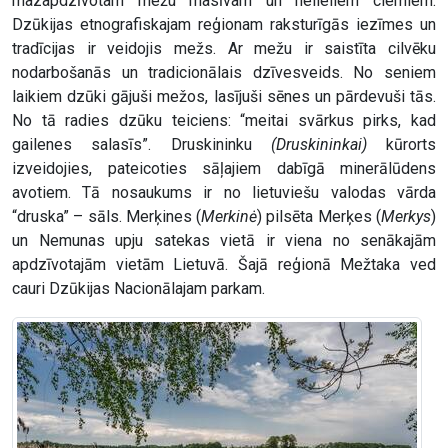
mazapdzīvotam mežu masīvam un nelieliem ciemiem.
Dzūkijas etnografiskajam reģionam raksturīgās iezīmes un
tradīcijas ir veidojis mežs. Ar mežu ir saistīta cilvēku
nodarbošanās un tradicionālais dzīvesveids. No seniem
laikiem dzūki gājuši mežos, lasījuši sēnes un pārdevuši tās.
No tā radies dzūku teiciens: “meitai svārkus pirks, kad
gailenes salasīs”. Druskininku
(Druskininkai)
kūrorts
izveidojies, pateicoties sāļajiem dabīgā minerālūdens
avotiem. Tā nosaukums ir no lietuviešu valodas vārda
“druska” – sāls. Merķines (
Merkinė
) pilsēta Merķes (
Merkys
)
un Nemunas upju satekas vietā ir viena no senākajām
apdzīvotajām vietām Lietuvā. Šajā reģionā Mežtaka ved
cauri Dzūkijas Nacionālajam parkam.