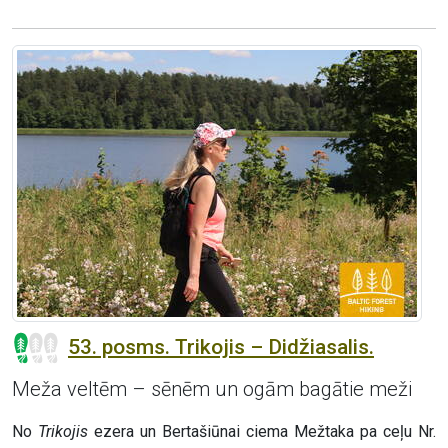
53. posms. Trikojis – Didžiasalis.
Meža veltēm – sēnēm un ogām bagātie meži
No
Trikojis
ezera un Bertašiūnai ciema Mežtaka pa ceļu Nr.