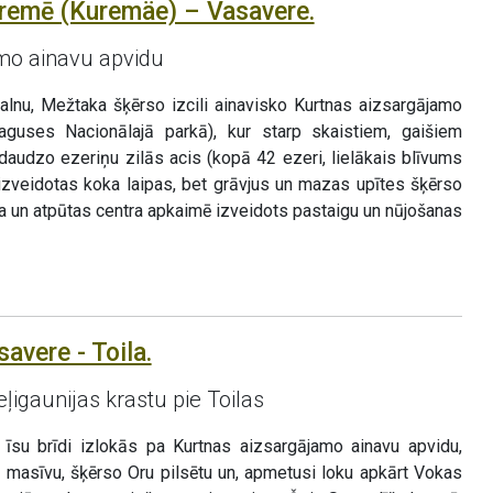
remē (Kuremäe) – Vasavere.
mo ainavu apvidu
lnu, Mežtaka šķērso izcili ainavisko Kurtnas aizsargājamo
utaguses Nacionālajā parkā), kur starp skaistiem, gaišiem
audzo ezeriņu zilās acis (kopā 42 ezeri, lielākais blīvums
r izveidotas koka laipas, bet grāvjus un mazas upītes šķērso
rta un atpūtas centra apkaimē izveidots pastaigu un nūjošanas
avere - Toila.
ļigaunijas krastu pie Toilas
īsu brīdi izlokās pa Kurtnas aizsargājamo ainavu apvidu,
u masīvu, šķērso Oru pilsētu un, apmetusi loku apkārt Vokas