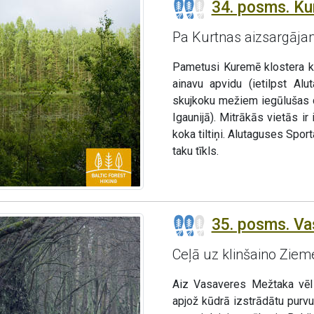
34. posms. Ku
Pa Kurtnas aizsargāja
Pametusi Kuremē klostera ka
ainavu apvidu (ietilpst Al
skujkoku mežiem iegūlušas d
Igaunijā). Mitrākās vietās i
koka tiltiņi. Alutaguses Spo
taku tīkls.
35. posms. Vas
Ceļā uz klinšaino Zieme
Aiz Vasaveres Mežtaka vēl 
apjož kūdrā izstrādātu purv