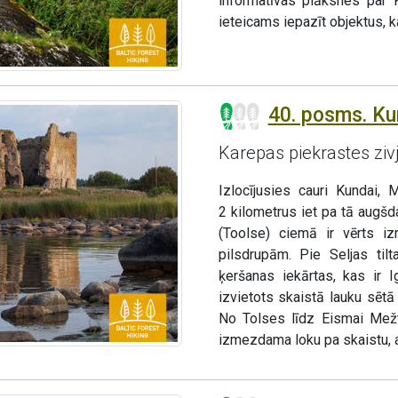
informatīvas plāksnes par 
ieteicams iepazīt objektus, k
40. posms. Ku
Karepas piekrastes ziv
Izlocījusies cauri Kundai,
2 kilometrus iet pa tā augšd
(Toolse) ciemā ir vērts i
pilsdrupām. Pie Seljas til
ķeršanas iekārtas, kas ir 
izvietots skaistā lauku sētā
No Tolses līdz Eismai Mežt
izmezdama loku pa skaistu, 