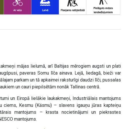
akmeņi mājas lielumā, arī Baltijas mērogiem augsti un plati
augšpusi, paveras Somu līča ainava. Lejā, liedagā, bieži var
lajam parkam un tā apkaimei raksturīgi daudzi līči, pussalas
laukiem un cauri piepilsētām nonāk Tallinas centrā.
tumi un Eiropā lielākie laukakmeņi, Industriālais mantojums
ieku ciems, Kesmu (Käsmu) – slavens igauņu jūras kapteiņu
tārais mantojums – krasta nocietinājumi un piekrastes
– UNESCO mantojums.