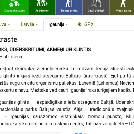
uva
Latvija
Igaunija
GPX
kraste
KS, ŪDENSKRITUMI, AKMEŅI UN KLINTIS
– 50. diena
 kļūst skarbāka, ziemeļnieciska. Te redzami ledāja atnesti lauk
 glints ir garš iežu atsegums Baltijas jūras krastā. Ejot pa tā 
jušās augu un citu organismu paliekas. Lahemā (Lahemaa) Nacionā
kartu ainavu. Mežtaka ved cauri Igaunijai raksturīgajiem kadiķu 
aunijas glints – iespaidīgākais iežu atsegums Baltijā, Ūdenskri
cionālais parks Baltijas valstīs, Altja – tradicionāls zvejn
 – Igaunijas sauszemes vistālākais ziemeļu punkts, Mili
opulārākais kūrorts un olimpiskais centrs, Tallinas vecpilsēta 