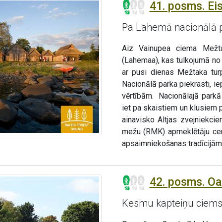
41. posms. Ei
Pa Lahemā nacionālā 
Aiz Vainupea ciema Mežta
(Lahemaa), kas tulkojumā no
ar pusi dienas Mežtaka tu
Nacionālā parka piekrasti, i
vērtībām. Nacionālajā parkā 
iet pa skaistiem un klusiem 
ainavisko Altjas zvejniekc
mežu (RMK) apmeklētāju cen
apsaimniekošanas tradīcijām
42. posms. O
Kesmu kapteiņu ciems 