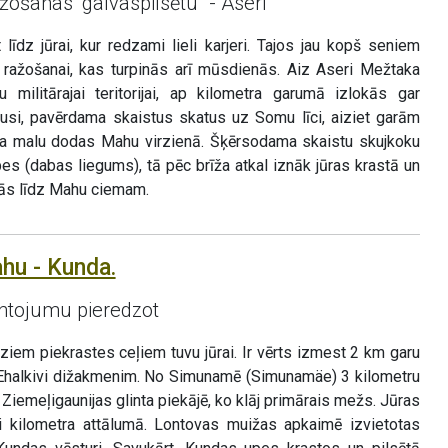
žošanas “galvaspilsētu” - Aseri
 līdz jūrai, kur redzami lieli karjeri. Tajos jau kopš seniem
 ražošanai, kas turpinās arī mūsdienās. Aiz Aseri Mežtaka
ju militārajai teritorijai, ap kilometra garumā izlokās gar
pusi, pavērdama skaistus skatus uz Somu līci, aiziet garām
eļa malu dodas Mahu virzienā. Šķērsodama skaistu skujkoku
s (dabas liegums), tā pēc brīža atkal iznāk jūras krastā un
ās līdz Mahu ciemam.
hu - Kunda.
ntojumu pieredzot
iem piekrastes ceļiem tuvu jūrai. Ir vērts izmest 2 km garu
dz Ehalkivi dižakmenim. No Simunamē (Simunamäe) 3 kilometru
iemeļigaunijas glinta piekājē, ko klāj primārais mežs. Jūras
ni kilometra attālumā. Lontovas muižas apkaimē izvietotas