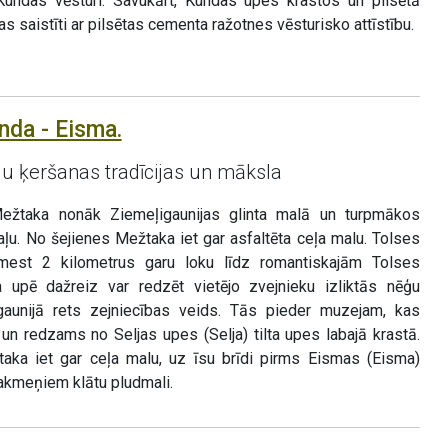
Kundas vēsturi. Savukārt, Kundas upes krastos un pilsētā
as saistīti ar pilsētas cementa ražotnes vēsturisko attīstību.
nda - Eisma.
ju ķeršanas tradīcijas un māksla
 Mežtaka nonāk Ziemeļigaunijas glinta malā un turpmākos
aļu. No šejienes Mežtaka iet gar asfaltēta ceļa malu. Tolses
zmest 2 kilometrus garu loku līdz romantiskajām Tolses
ta upē dažreiz var redzēt vietējo zvejnieku izliktās nēģu
Igaunijā rets zejniecības veids. Tās pieder muzejam, kas
 un redzams no Seljas upes (Selja) tilta upes labajā krastā.
aka iet gar ceļa malu, uz īsu brīdi pirms Eismas (Eisma)
akmeņiem klātu pludmali.