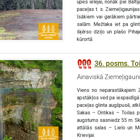
upes ielejai, nonāk pie Balti
paceļas t. s. Ziemeļigaunija
īsākiem vai garākiem pārtrau
salām. Mežtaka iet pa glint
šķērso dziļo un plašo Pihaj
kūrortā.
36. posms. Toi
Ainaviskā Ziemeļigaunij
Viens no neparastākajiem 
apstākļos ved pa iespaidīgā 
paceļas glinta augšpusē, atk
Sakas – Ontikas – Toilas p
augstums sasniedz 55 m. Ska
attālās salas – Lielo un Ma
Krievijai.