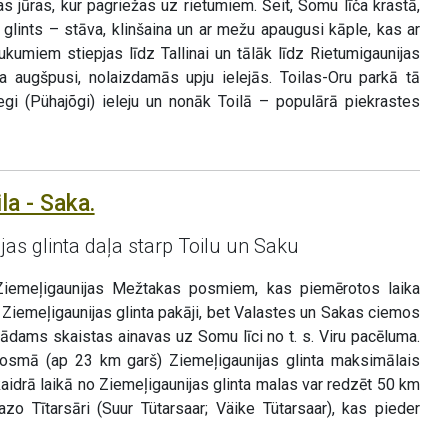
jas jūras, kur pagriežas uz rietumiem. Šeit, Somu līča krastā,
s glints – stāva, klinšaina un ar mežu apaugusi kāple, kas ar
kumiem stiepjas līdz Tallinai un tālāk līdz Rietumigaunijas
a augšpusi, nolaizdamās upju ielejās. Toilas-Oru parkā tā
egi (Pühajõgi) ieleju un nonāk Toilā – populārā piekrastes
la - Saka.
as glinta daļa starp Toilu un Saku
Ziemeļigaunijas Mežtakas posmiem, kas piemērotos laika
Ziemeļigaunijas glinta pakāji, bet Valastes un Sakas ciemos
lādams skaistas ainavas uz Somu līci no t. s. Viru pacēluma.
osmā (ap 23 km garš) Ziemeļigaunijas glinta maksimālais
idrā laikā no Ziemeļigaunijas glinta malas var redzēt 50 km
zo Tītarsāri (Suur Tütarsaar; Väike Tütarsaar), kas pieder