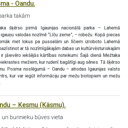
sma - Oandu.
parka takām
ka šķērso pirmā Igaunijas nacionālā parka – Lahemā
 igauņu valodas nozīmē “Līču zeme”, – robežu. Kopā piecas
rpmāk met lokus pa pussalām un līčiem izroboto Lahemā
epazīstinot ar tā nozīmīgākajām dabas un kultūrvēsturiskajām
ir jāievēro iekšējās kārtības noteikumi. Šajā dienā Mežtaka
piekrastes mežiem, kur rudenī bagātīgi aug sēnes. Tā šķērso
iemu. Posma noslēgumā – Oandu – atrodas Igaunijas valsts
trs, kur var iegūt informāciju par mežu biotopiem un mežu
.
andu – Kesmu (Käsmu).
un burinieku būves vieta