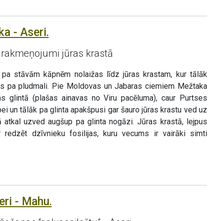
a - Aseri.
ārakmeņojumi jūras krastā
a stāvām kāpnēm nolaižas līdz jūras krastam, kur tālāk
as pa pludmali. Pie Moldovas un Jabaras ciemiem Mežtaka
as glintā (plašas ainavas no Viru pacēluma), caur Purtses
i un tālāk pa glinta apakšpusi gar šauro jūras krastu ved uz
tā atkal uzved augšup pa glinta nogāzi. Jūras krastā, lejpus
r redzēt dzīvnieku fosilijas, kuru vecums ir vairāki simti
eri - Mahu.