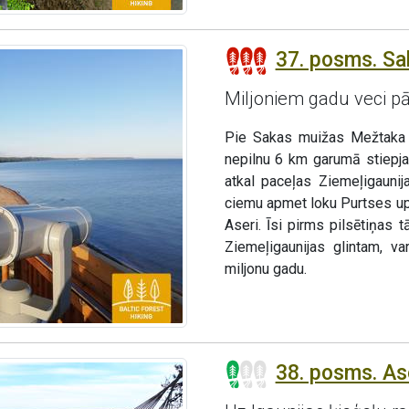
37. posms. Sak
Miljoniem gadu veci p
Pie Sakas muižas Mežtaka p
nepilnu 6 km garumā stiepj
atkal paceļas Ziemeļigaunij
ciemu apmet loku Purtses upe
Aseri. Īsi pirms pilsētiņas 
Ziemeļigaunijas glintam, va
miljonu gadu.
38. posms. As