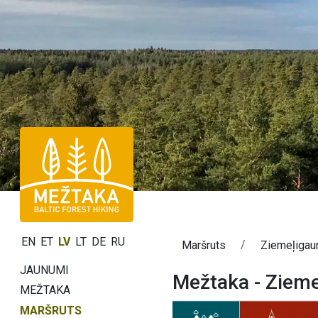
EN
ET
LV
LT
DE
RU
Maršruts
Ziemeļigaun
JAUNUMI
Mežtaka - Zieme
MEŽTAKA
MARŠRUTS