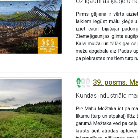
Uz Igaunijas ķieģeļu ra
Pirms gājiena ir vērts aiziet
laikiem iegūst mālu ķieģeļu
iziet cauri bijušajai padom
Ziemeļigaunijas glinta augš
Kalvi muižai un tālāk gar c
mežu apgabalu aiz Padas upe
pa piekrastes mežiem turpin
39. posms. Ma
Kundas industriālo ma
Pie Mahu Mežtaka iet pa maz
līkumu (turp un atpakaļ) lī
garumā Mežtaka ved pa ceļu Z
krasts šeit atrodas aptuve