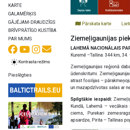
KARTE
GALAMĒRĶIS
GĀJĒJAM-DRAUDZĪGS
Pārskata karte
Liet
BRĪVPRĀTĪGO KUSTĪBA
Ziemeļigaunijas pie
PAR MUMS
LAHEMĀ NACIONĀLAIS PAR
Kuremē –Tallina: 344 km, 34. 
Kontrasta režīms
Ziemeļigaunijas reģionā daba
ūdenskritumi. Ziemeļigaunijas
Pieslēgties
atrast fosilijas – pārakmeņo
un mazapdzīvotas salas ar nes
Spilgtākie iespaidi:
Ziemeļig
Kundā, Lahemā – vecākais na
ciems, Purekari zemesrags
apsardze, Pirita – Tallinas p