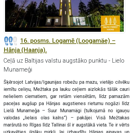
16. posms. Logamē (Loogamäe) –
Hānja (Haanja).
Ceļā uz Baltijas valstu augstāko punktu - Lielo
Munameģi
Šķērsojot Latvijas/Igaunijas robežu pa mazu, vietējo cilvēku
iemītu celiņu, Mežtaka pa lauku ceļiem aizlokās tālāk cauri
nelieliem ciematiem, gar retām viensētām, līdz pamazām
paceļas augšup pa Hānjas augstienes rietumu nogāzi līdz
Lielā Munameģa – Suur Munamägi (tulkojumā no igauņu
valodas „lielais olas kalns”) – pakājei. Visā Mežtakas
maršrutā no Rīgas līdz Tallinai šī ir augstākā vieta. Te ir vērts
uzkavēties ilgāku mirkli, lai izbaudītu Hānjas ainavas un