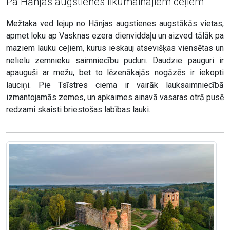
Pa Hānjas augstienes līkumainajiem ceļiem
Mežtaka ved lejup no Hānjas augstienes augstākās vietas,
apmet loku ap Vasknas ezera dienviddaļu un aizved tālāk pa
maziem lauku ceļiem, kurus ieskauj atsevišķas viensētas un
nelielu zemnieku saimniecību puduri. Daudzie pauguri ir
apauguši ar mežu, bet to lēzenākajās nogāzēs ir iekopti
lauciņi. Pie Tsīstres ciema ir vairāk lauksaimniecībā
izmantojamās zemes, un apkaimes ainavā vasaras otrā pusē
redzami skaisti briestošas labības lauki.