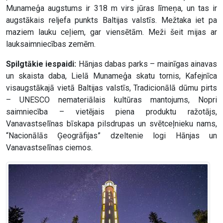
Munameģa augstums ir 318 m virs jūras līmeņa, un tas ir
augstākais reljefa punkts Baltijas valstīs. Mežtaka iet pa
maziem lauku ceļiem, gar viensētām. Meži šeit mijas ar
lauksaimniecības zemēm.
Spilgtākie iespaidi:
Hānjas dabas parks – mainīgas ainavas
un skaista daba, Lielā Munameģa skatu tornis, Kafejnīca
visaugstākajā vietā Baltijas valstīs, Tradicionālā dūmu pirts
– UNESCO nemateriālais kultūras mantojums, Nopri
saimniecība – vietējais piena produktu ražotājs,
Vanavastselīnas bīskapa pilsdrupas un svētceļnieku nams,
“Nacionālās Ģeogrāfijas” dzeltenie logi Hānjas un
Vanavastselīnas ciemos.