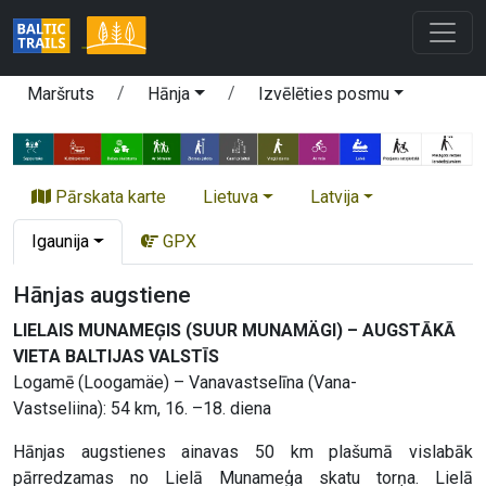
Maršruts
Hānja
Izvēlēties posmu
Pārskata karte
Lietuva
Latvija
Igaunija
GPX
Hānjas augstiene
LIELAIS MUNAMEĢIS (SUUR MUNAMÄGI) – AUGSTĀKĀ
VIETA BALTIJAS VALSTĪS
Logamē (Loogamäe) – Vanavastselīna (Vana-
Vastseliina): 54 km, 16. –18. diena
Hānjas augstienes ainavas 50 km plašumā vislabāk
pārredzamas no Lielā Munameģa skatu torņa. Lielā