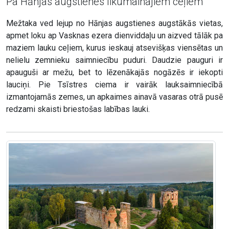
Pa Hānjas augstienes līkumainajiem ceļiem
Mežtaka ved lejup no Hānjas augstienes augstākās vietas,
apmet loku ap Vasknas ezera dienviddaļu un aizved tālāk pa
maziem lauku ceļiem, kurus ieskauj atsevišķas viensētas un
nelielu zemnieku saimniecību puduri. Daudzie pauguri ir
apauguši ar mežu, bet to lēzenākajās nogāzēs ir iekopti
lauciņi. Pie Tsīstres ciema ir vairāk lauksaimniecībā
izmantojamās zemes, un apkaimes ainavā vasaras otrā pusē
redzami skaisti briestošas labības lauki.