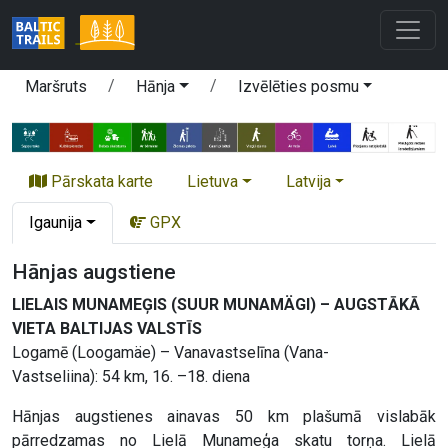
Maršruts
Hānja
Izvēlēties posmu
Pārskata karte
Lietuva
Latvija
Igaunija
GPX
Hānjas augstiene
LIELAIS MUNAMEĢIS (SUUR MUNAMÄGI) – AUGSTĀKĀ
VIETA BALTIJAS VALSTĪS
Logamē (Loogamäe) – Vanavastselīna (Vana-
Vastseliina): 54 km, 16. –18. diena
Hānjas augstienes ainavas 50 km plašumā vislabāk
pārredzamas no Lielā Munameģa skatu torņa. Lielā