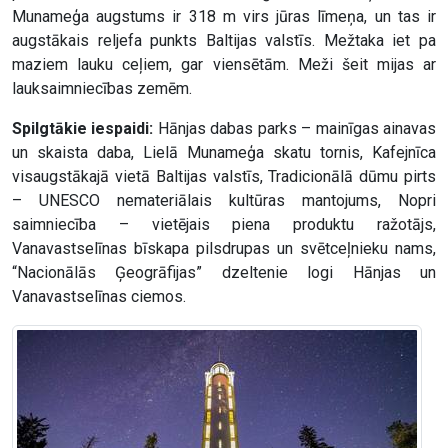
Munameģa augstums ir 318 m virs jūras līmeņa, un tas ir
augstākais reljefa punkts Baltijas valstīs. Mežtaka iet pa
maziem lauku ceļiem, gar viensētām. Meži šeit mijas ar
lauksaimniecības zemēm.
Spilgtākie iespaidi:
Hānjas dabas parks – mainīgas ainavas
un skaista daba, Lielā Munameģa skatu tornis, Kafejnīca
visaugstākajā vietā Baltijas valstīs, Tradicionālā dūmu pirts
– UNESCO nemateriālais kultūras mantojums, Nopri
saimniecība – vietējais piena produktu ražotājs,
Vanavastselīnas bīskapa pilsdrupas un svētceļnieku nams,
“Nacionālās Ģeogrāfijas” dzeltenie logi Hānjas un
Vanavastselīnas ciemos.