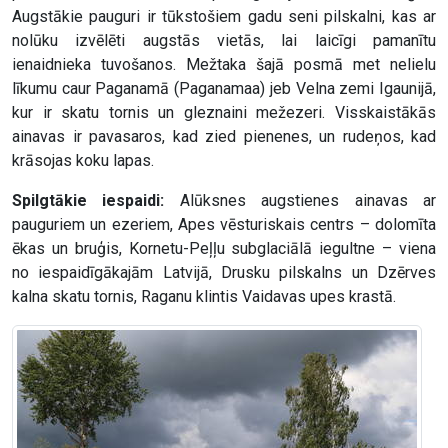
Augstākie pauguri ir tūkstošiem gadu seni pilskalni, kas ar
nolūku izvēlēti augstās vietās, lai laicīgi pamanītu
ienaidnieka tuvošanos. Mežtaka šajā posmā met nelielu
līkumu caur Paganamā (Paganamaa) jeb Velna zemi Igaunijā,
kur ir skatu tornis un gleznaini mežezeri. Visskaistākās
ainavas ir pavasaros, kad zied pienenes, un rudeņos, kad
krāsojas koku lapas.
Spilgtākie iespaidi:
Alūksnes augstienes ainavas ar
pauguriem un ezeriem, Apes vēsturiskais centrs – dolomīta
ēkas un bruģis, Kornetu-Peļļu subglaciālā iegultne – viena
no iespaidīgākajām Latvijā, Drusku pilskalns un Dzērves
kalna skatu tornis, Raganu klintis Vaidavas upes krastā.