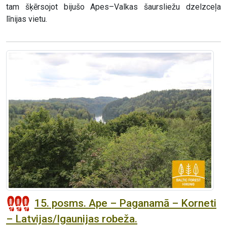
tam šķērsojot bijušo Apes–Valkas šaursliežu dzelzceļa
līnijas vietu.
15. posms. Ape – Paganamā – Korneti
– Latvijas/Igaunijas robeža.