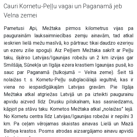
Cauri Kornetu-Peļļu vagai un Paganamā jeb
Velna zemei
Pametusi Api, Mežtaka pirmos kilometrus vijas pa
paugurainām lauksaimniecības zemju ainavām, tad atkal
ieskrien lielā mežu masīvā, ko pārtrauc tikai daudzo ezeriņu
un ezeru zilie spoguļi. Aiz Peļļiem Mežtaka sakrīt ar Peļļu
taku, šķērso Latvijas/Igaunijas robežu un 2 km izvijas gar
Smilšāja, Sūnekļa un Ilgāja ezera krastiem Igaunijas pusē, ko
sauc par Paganamā (tulkojumā – Velna zeme). Šeit tā
nolaižas t. s. Kornetu-Peļļu subglaciālajā iegultnē, kas ir
viena no iespaidīgākajām Latvijas gravām. Pie Ilgāja
Mežtaka atkal atgriežas Latvijā un pa izteikti paugurainu
apvidu aizved līdz Drusku pilskalnam, kas sasniedzams,
kāpjot pa stāvu taku. Kornetos Mežtaka atkal „nolaižas” lejā.
No Kornetu centra līdz Latvijas/Igaunijas robežai ir nepilni 3
km. Pa ceļam vērojamas skaistas ainavas Lielā un Mazā
Baltiņa krastos. Posms atrodas aizsargājamo ainavu apvidū