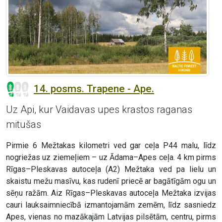
14. posms. Trapene - Ape.
Uz Api, kur Vaidavas upes krastos raganas
mitušas
Pirmie 6 Mežtakas kilometri ved gar ceļa P44 malu, līdz
nogriežas uz ziemeļiem – uz Ādama–Apes ceļa. 4 km pirms
Rīgas–Pleskavas autoceļa (A2) Mežtaka ved pa lielu un
skaistu mežu masīvu, kas rudenī priecē ar bagātīgām ogu un
sēņu ražām. Aiz Rīgas–Pleskavas autoceļa Mežtaka izvijas
cauri lauksaimniecībā izmantojamām zemēm, līdz sasniedz
Apes, vienas no mazākajām Latvijas pilsētām, centru, pirms