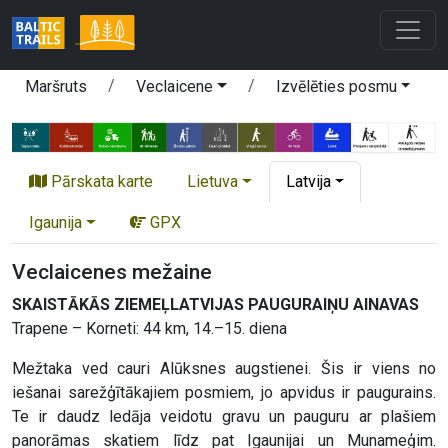
Maršruts
Veclaicene
Izvēlēties posmu
Pārskata karte
Lietuva
Latvija
Igaunija
GPX
Veclaicenes mežaine
SKAISTĀKĀS ZIEMEĻLATVIJAS PAUGURAIŅU AINAVAS
Trapene – Korneti: 44 km, 14.–15. diena
Mežtaka ved cauri Alūksnes augstienei. Šis ir viens no
iešanai sarežģītākajiem posmiem, jo apvidus ir paugurains.
Te ir daudz ledāja veidotu gravu un pauguru ar plašiem
panorāmas skatiem līdz pat Igaunijai un Munameģim.