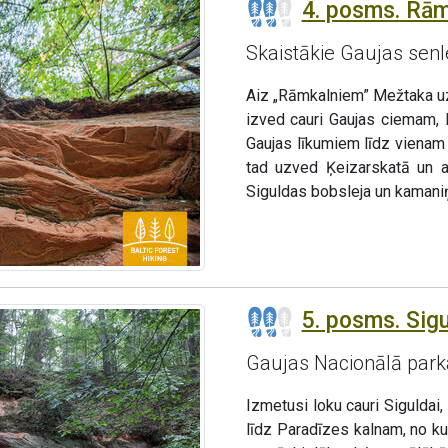
4. posms. Rāmk
Skaistākie Gaujas senle
Aiz „Rāmkalniem” Mežtaka uz
izved cauri Gaujas ciemam, l
Gaujas līkumiem līdz vienam
tad uzved Ķeizarskatā un a
Siguldas bobsleja un kamaniņ
5. posms. Sigu
Gaujas Nacionālā parka
Izmetusi loku cauri Siguldai
līdz Paradīzes kalnam, no k