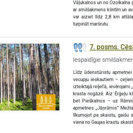
Vāļukalnos un no Ozolkalna g
ar smilšakmens klintīm un avo
var aiziet līdz 2,8 km attāl
turpināt maršrutu.
7. posms. Cēsi
Iespaidīgie smilšakme
Līdz ūdenstūristu apmetnei
vecupju ieskautiem – ceļiem
izteiktajā reljefā, ievērojami
krasta nogāzē. Aiz Ērģeļu k
bet Pieškalnos – uz Rāmnie
apmetnes „Jāņrāmis” Mežtak
līkumojot pa skaistu, gaišu
viena no Gaujas krastu skais