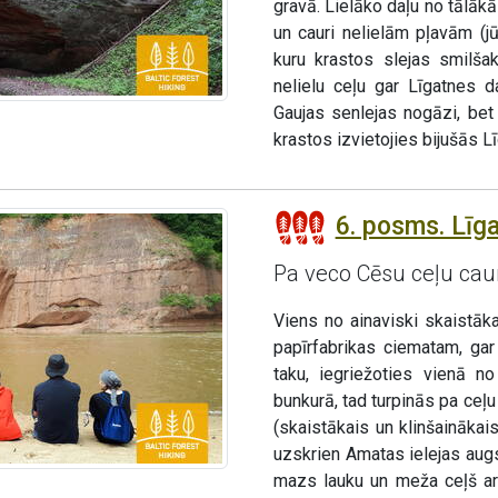
gravā. Lielāko daļu no tālā
un cauri nelielām pļavām (j
kuru krastos slejas smilša
nelielu ceļu gar Līgatnes
Gaujas senlejas nogāzi, bet 
krastos izvietojies bijušās L
6. posms. Līga
Pa veco Cēsu ceļu caur
Viens no ainaviski skaistā
papīrfabrikas ciematam, ga
taku, iegriežoties vienā 
bunkurā, tad turpinās pa ceļ
(skaistākais un klinšaināk
uzskrien Amatas ielejas augs
mazs lauku un meža ceļš ar 