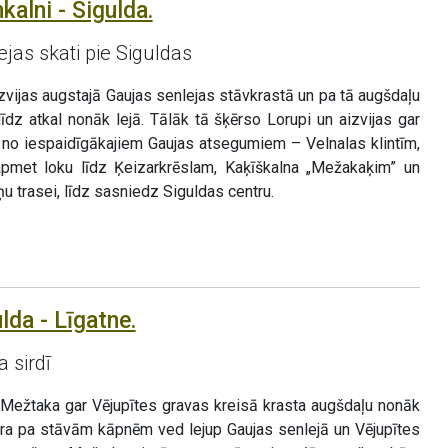
alni - Sigulda.
jas skati pie Siguldas
vijas augstajā Gaujas senlejas stāvkrastā un pa tā augšdaļu
īdz atkal nonāk lejā. Tālāk tā šķērso Lorupi un aizvijas gar
 no iespaidīgākajiem Gaujas atsegumiem – Velnalas klintīm,
pmet loku līdz Ķeizarkrēslam, Kaķīškalna „Mežakaķim” un
u trasei, līdz sasniedz Siguldas centru.
lda - Līgatne.
 sirdī
, Mežtaka gar Vējupītes gravas kreisā krasta augšdaļu nonāk
ura pa stāvām kāpnēm ved lejup Gaujas senlejā un Vējupītes