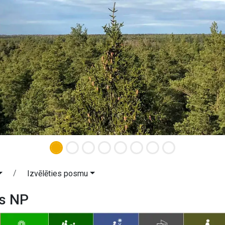
Izvēlēties posmu
as NP