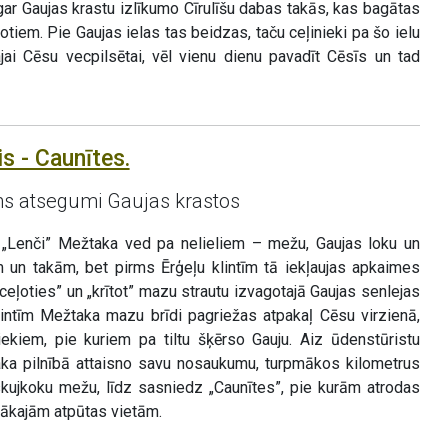
ar Gaujas krastu izlīkumo Cīrulīšu dabas takās, kas bagātas
tiem. Pie Gaujas ielas tas beidzas, taču ceļinieki pa šo ielu
ajai Cēsu vecpilsētai, vēl vienu dienu pavadīt Cēsīs un tad
s - Caunītes.
ns atsegumi Gaujas krastos
 „Lenči” Mežtaka ved pa nelieliem – mežu, Gaujas loku un
 un takām, bet pirms Ērģeļu klintīm tā iekļaujas apkaimes
 „ceļoties” un „krītot” mazu strautu izvagotajā Gaujas senlejas
lintīm Mežtaka mazu brīdi pagriežas atpakaļ Cēsu virzienā,
kiem, pie kuriem pa tiltu šķērso Gauju. Aiz ūdenstūristu
a pilnībā attaisno savu nosaukumu, turpmākos kilometrus
 skujkoku mežu, līdz sasniedz „Caunītes”, pie kurām atrodas
tākajām atpūtas vietām.