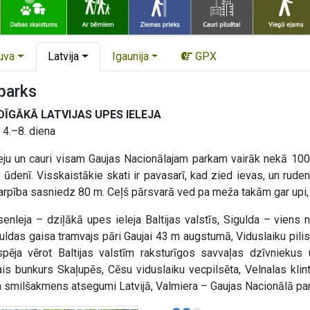
uva
Latvija
Igaunija
GPX
parks
DĪGĀKĀ LATVIJAS UPES IELEJA
 4.–8. diena
eju un cauri visam Gaujas Nacionālajam parkam vairāk nekā 1
ūdenī. Visskaistākie skati ir pavasarī, kad zied ievas, un rude
 starpība sasniedz 80 m. Ceļš pārsvarā ved pa meža takām gar upi
enleja – dziļākā upes ieleja Baltijas valstīs, Sigulda – viens
uldas gaisa tramvajs pāri Gaujai 43 m augstumā, Viduslaiku pilis 
ēja vērot Baltijas valstīm raksturīgos savvaļas dzīvniekus u
 bunkurs Skaļupēs, Cēsu viduslaiku vecpilsēta, Velnalas klints,
 smilšakmens atsegumi Latvijā, Valmiera – Gaujas Nacionālā par