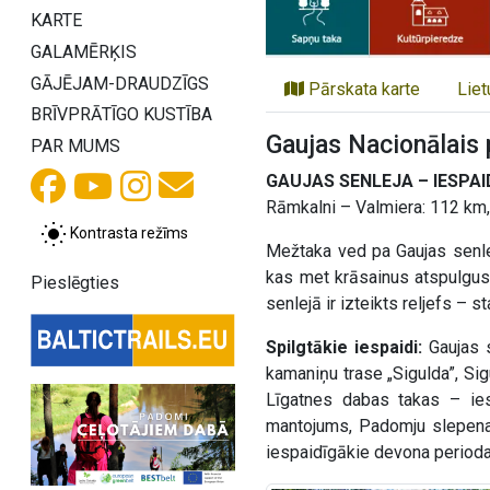
KARTE
GALAMĒRĶIS
GĀJĒJAM-DRAUDZĪGS
Pārskata karte
Liet
BRĪVPRĀTĪGO KUSTĪBA
Gaujas Nacionālais 
PAR MUMS
GAUJAS SENLEJA – IESPAI
Rāmkalni – Valmiera: 112 km,
Kontrasta režīms
Mežtaka ved pa Gaujas senl
kas met krāsainus atspulgus 
Pieslēgties
senlejā ir izteikts reljefs –
Spilgtākie iespaidi:
Gaujas s
kamaniņu trase „Sigulda”, Sig
Līgatnes dabas takas – iesp
mantojums, Padomju slepenais
iespaidīgākie devona perioda