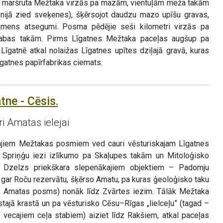
kā maršruta Mežtaka virzās pa mazām, vientuļām meža takām
ūnijā zied sveķenes), šķērsojot daudzu mazo upīšu gravas,
kmens atsegumi. Posma pēdējie seši kilometri virzās pa
 dabas takām. Pirms Līgatnes Mežtaka paceļas augšup pa
Līgatnē atkal nolaižas Līgatnes upītes dziļajā gravā, kuras
īgatnes papīrfabrikas ciemats.
tne - Cēsis.
i Amatas ielejai
kajiem Mežtakas posmiem ved cauri vēsturiskajam Līgatnes
r Spriņģu iezi izlīkumo pa Skaļupes takām un Mitoloģisko
no Dzelzs priekškara slepenākajiem objektiem – Padomju
u gar Roču rezervātu, šķērso Amatu, pa kuras ģeoloģisko taku
ais Amatas posms) nonāk līdz Zvārtes iezim. Tālāk Mežtaka
tajā krastā un pa vēsturisko Cēsu–Rīgas „lielceļu” (tagad –
vecajiem ceļa stabiem) aiziet līdz Rakšiem, atkal paceļas