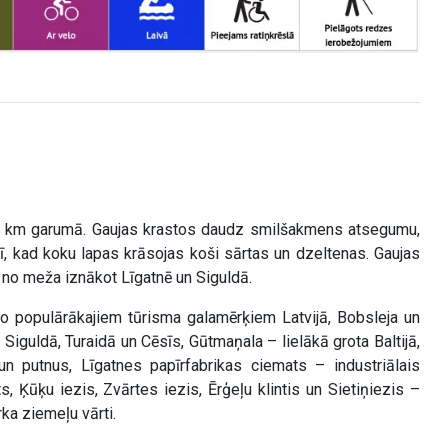
00 km garumā. Gaujas krastos daudz smilšakmens atsegumu,
nī, kad koku lapas krāsojas koši sārtas un dzeltenas. Gaujas
, no meža iznākot Līgatnē un Siguldā.
 no populārākajiem tūrisma galamērķiem Latvijā, Bobsleja un
Siguldā, Turaidā un Cēsīs, Gūtmaņala – lielākā grota Baltijā,
n putnus, Līgatnes papīrfabrikas ciemats – industriālais
 Ķūķu iezis, Zvārtes iezis, Ērģeļu klintis un Sietiņiezis –
ka ziemeļu vārti.