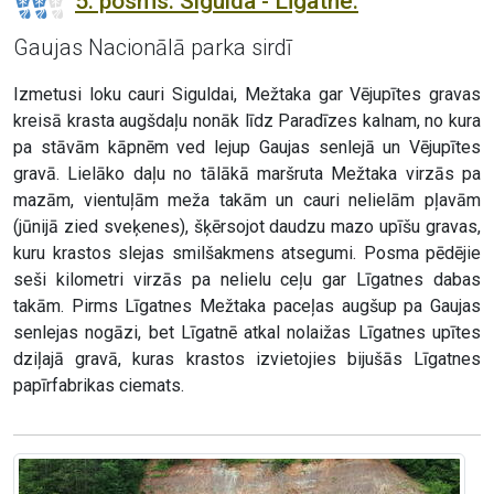
5. posms. Sigulda - Līgatne.
Gaujas Nacionālā parka sirdī
Izmetusi loku cauri Siguldai, Mežtaka gar Vējupītes gravas
kreisā krasta augšdaļu nonāk līdz Paradīzes kalnam, no kura
pa stāvām kāpnēm ved lejup Gaujas senlejā un Vējupītes
gravā. Lielāko daļu no tālākā maršruta Mežtaka virzās pa
mazām, vientuļām meža takām un cauri nelielām pļavām
(jūnijā zied sveķenes), šķērsojot daudzu mazo upīšu gravas,
kuru krastos slejas smilšakmens atsegumi. Posma pēdējie
seši kilometri virzās pa nelielu ceļu gar Līgatnes dabas
takām. Pirms Līgatnes Mežtaka paceļas augšup pa Gaujas
senlejas nogāzi, bet Līgatnē atkal nolaižas Līgatnes upītes
dziļajā gravā, kuras krastos izvietojies bijušās Līgatnes
papīrfabrikas ciemats.