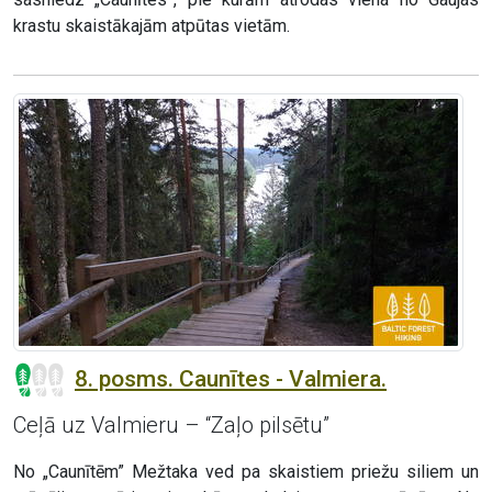
krastu skaistākajām atpūtas vietām.
8. posms. Caunītes - Valmiera.
Ceļā uz Valmieru – “Zaļo pilsētu”
No „Caunītēm” Mežtaka ved pa skaistiem priežu siliem un