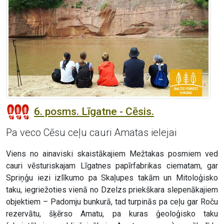
6. posms. Līgatne - Cēsis.
Pa veco Cēsu ceļu cauri Amatas ielejai
Viens no ainaviski skaistākajiem Mežtakas posmiem ved
cauri vēsturiskajam Līgatnes papīrfabrikas ciematam, gar
Spriņģu iezi izlīkumo pa Skaļupes takām un Mitoloģisko
taku, iegriežoties vienā no Dzelzs priekškara slepenākajiem
objektiem – Padomju bunkurā, tad turpinās pa ceļu gar Roču
rezervātu, šķērso Amatu, pa kuras ģeoloģisko taku