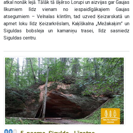
atkal nonāk lejā. Tālāk tā šķērso Lorupi un aizvijas gar Gaujas
līkumiem līdz vienam no iespaidīgākajiem Gaujas
atsegumiem – Velnalas klintīm, tad uzved Ķeizarskatā un
apmet loku līdz Ķeizarkrēslam, Kaķīškalna „Mežakaķim” un
Siguldas bobsleja un kamaniņu trasei, līdz sasniedz
Siguldas centru.