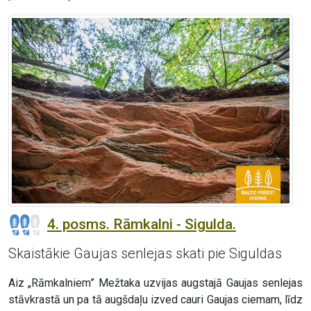
4. posms. Rāmkalni - Sigulda.
Skaistākie Gaujas senlejas skati pie Siguldas
Aiz „Rāmkalniem” Mežtaka uzvijas augstajā Gaujas senlejas
stāvkrastā un pa tā augšdaļu izved cauri Gaujas ciemam, līdz