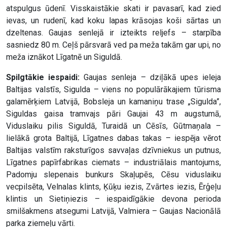
atspulgus ūdenī. Visskaistākie skati ir pavasarī, kad zied
ievas, un rudenī, kad koku lapas krāsojas koši sārtas un
dzeltenas. Gaujas senlejā ir izteikts reljefs – starpība
sasniedz 80 m. Ceļš pārsvarā ved pa meža takām gar upi, no
meža iznākot Līgatnē un Siguldā.
Spilgtākie iespaidi:
Gaujas senleja – dziļākā upes ieleja
Baltijas valstīs, Sigulda – viens no populārākajiem tūrisma
galamērķiem Latvijā, Bobsleja un kamaniņu trase „Sigulda”,
Siguldas gaisa tramvajs pāri Gaujai 43 m augstumā,
Viduslaiku pilis Siguldā, Turaidā un Cēsīs, Gūtmaņala –
lielākā grota Baltijā, Līgatnes dabas takas – iespēja vērot
Baltijas valstīm raksturīgos savvaļas dzīvniekus un putnus,
Līgatnes papīrfabrikas ciemats – industriālais mantojums,
Padomju slepenais bunkurs Skaļupēs, Cēsu viduslaiku
vecpilsēta, Velnalas klints, Ķūķu iezis, Zvārtes iezis, Ērģeļu
klintis un Sietiņiezis – iespaidīgākie devona perioda
smilšakmens atsegumi Latvijā, Valmiera – Gaujas Nacionālā
parka ziemeļu vārti.