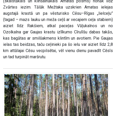
(skaistākais un klinšainākais Amatas posms) nonāk līdz
Zvārtes iezim. Tālāk Mežtaka uzskrien Amatas ielejas
augstajā krastā un pa vēsturisko Cēsu–Rīgas „lielceļu”
(tagad – mazs lauku un meža ceļš ar vecajiem ceļa stabiem)
aiziet līdz Rakšiem, atkal paceļas Vāļukalnos un no
Ozolkalna gar Gaujas krastu izlīkumo Cīrulīšu dabas takās,
kas bagātas ar smilšakmens klintīm un avotiem. Pie Gaujas
ielas tas beidzas, taču ceļinieki pa šo ielu var aiziet līdz 2,8
km attālajai Cēsu vecpilsētai, vēl vienu dienu pavadīt Cēsīs
un tad turpināt maršrutu.