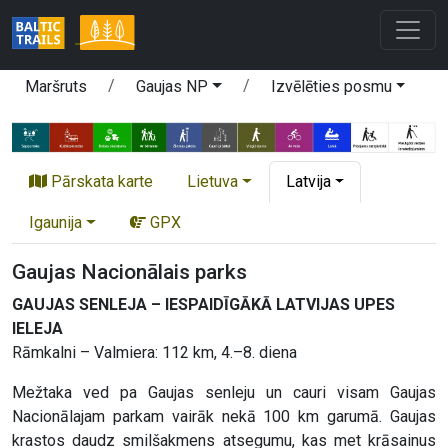
Maršruts
Gaujas NP
Izvēlēties posmu
Pārskata karte
Lietuva
Latvija
Igaunija
GPX
Gaujas Nacionālais parks
GAUJAS SENLEJA – IESPAIDĪGĀKĀ LATVIJAS UPES
IELEJA
Rāmkalni – Valmiera: 112 km, 4.–8. diena
Mežtaka ved pa Gaujas senleju un cauri visam Gaujas
Nacionālajam parkam vairāk nekā 100 km garumā. Gaujas
krastos daudz smilšakmens atsegumu, kas met krāsainus