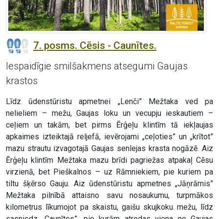
7. posms. Cēsis - Caunītes.
Iespaidīgie smilšakmens atsegumi Gaujas
krastos
Līdz ūdenstūristu apmetnei „Lenči” Mežtaka ved pa
nelieliem – mežu, Gaujas loku un vecupju ieskautiem –
ceļiem un takām, bet pirms Ērģeļu klintīm tā iekļaujas
apkaimes izteiktajā reljefā, ievērojami „ceļoties” un „krītot”
mazu strautu izvagotajā Gaujas senlejas krasta nogāzē. Aiz
Ērģeļu klintīm Mežtaka mazu brīdi pagriežas atpakaļ Cēsu
virzienā, bet Pieškalnos – uz Rāmniekiem, pie kuriem pa
tiltu šķērso Gauju. Aiz ūdenstūristu apmetnes „Jāņrāmis”
Mežtaka pilnībā attaisno savu nosaukumu, turpmākos
kilometrus līkumojot pa skaistu, gaišu skujkoku mežu, līdz
sasniedz „Caunītes”, pie kurām atrodas viena no Gaujas