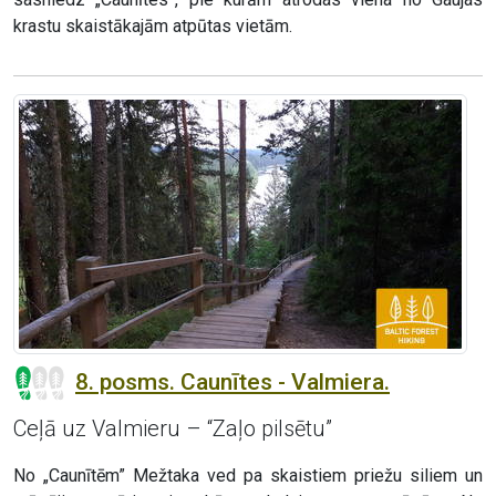
krastu skaistākajām atpūtas vietām.
8. posms. Caunītes - Valmiera.
Ceļā uz Valmieru – “Zaļo pilsētu”
No „Caunītēm” Mežtaka ved pa skaistiem priežu siliem un