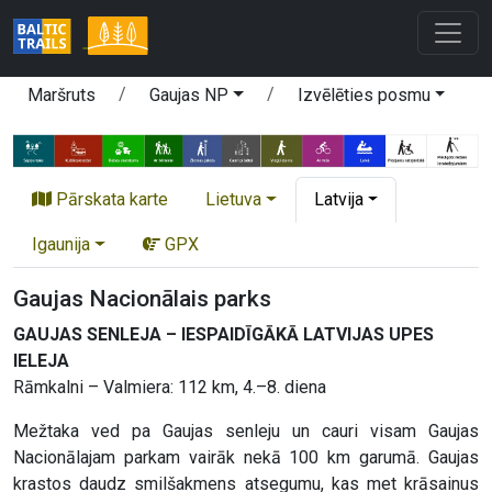
Maršruts
Gaujas NP
Izvēlēties posmu
Pārskata karte
Lietuva
Latvija
Igaunija
GPX
Gaujas Nacionālais parks
GAUJAS SENLEJA – IESPAIDĪGĀKĀ LATVIJAS UPES
IELEJA
Rāmkalni – Valmiera: 112 km, 4.–8. diena
Mežtaka ved pa Gaujas senleju un cauri visam Gaujas
Nacionālajam parkam vairāk nekā 100 km garumā. Gaujas
krastos daudz smilšakmens atsegumu, kas met krāsainus