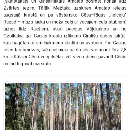
(skaistākais un klinšainākais Amatas posms) nonāk līdz
Zvārtes iezim. Tālāk Mežtaka uzskrien Amatas ielejas
augstajā krastā un pa vēsturisko Cēsu–Rīgas „lielceļu”
(tagad – mazs lauku un meža ceļš ar vecajiem ceļa stabiem)
aiziet līdz Rakšiem, atkal paceļas Vāļukalnos un no
Ozolkalna gar Gaujas krastu izlīkumo Cīrulīšu dabas takās,
kas bagātas ar smilšakmens klintīm un avotiem. Pie Gaujas
ielas tas beidzas, taču ceļinieki pa šo ielu var aiziet līdz 2,8
km attālajai Cēsu vecpilsētai, vēl vienu dienu pavadīt Cēsīs
un tad turpināt maršrutu.