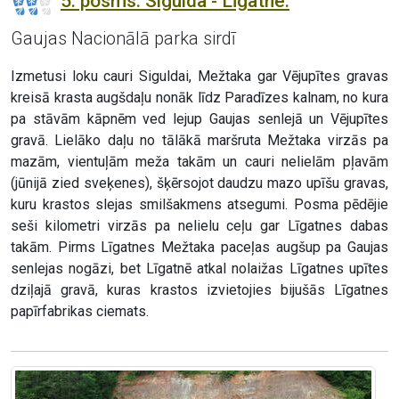
5. posms. Sigulda - Līgatne.
Gaujas Nacionālā parka sirdī
Izmetusi loku cauri Siguldai, Mežtaka gar Vējupītes gravas
kreisā krasta augšdaļu nonāk līdz Paradīzes kalnam, no kura
pa stāvām kāpnēm ved lejup Gaujas senlejā un Vējupītes
gravā. Lielāko daļu no tālākā maršruta Mežtaka virzās pa
mazām, vientuļām meža takām un cauri nelielām pļavām
(jūnijā zied sveķenes), šķērsojot daudzu mazo upīšu gravas,
kuru krastos slejas smilšakmens atsegumi. Posma pēdējie
seši kilometri virzās pa nelielu ceļu gar Līgatnes dabas
takām. Pirms Līgatnes Mežtaka paceļas augšup pa Gaujas
senlejas nogāzi, bet Līgatnē atkal nolaižas Līgatnes upītes
dziļajā gravā, kuras krastos izvietojies bijušās Līgatnes
papīrfabrikas ciemats.