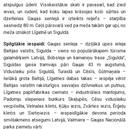
atspulgus ūdenī. Visskaistākie skati ir pavasarī, kad zied
ievas, un rudenī, kad koku lapas krāsojas koši sārtas un
dzeltenas. Gaujas senlejā ir izteikts reljefs – starpība
sasniedz 80 m. Ceļš pārsvarā ved pa meža takām gar upi, no
meža iznākot Līgatnē un Siguldā.
Spilgtākie iespaidi:
Gaujas senleja – dziļākā upes ieleja
Baltijas valstīs, Sigulda – viens no populārākajiem tūrisma
galamērķiem Latvijā, Bobsleja un kamaniņu trase „Sigulda”,
Siguldas gaisa tramvajs pāri Gaujai 43 m augstumā,
Viduslaiku pilis Siguldā, Turaidā un Cēsīs, Gūtmaņala –
lielākā grota Baltijā, Līgatnes dabas takas – iespēja vērot
Baltijas valstīm raksturīgos savvaļas dzīvniekus un putnus,
Līgatnes papīrfabrikas ciemats – industriālais mantojums,
Padomju slepenais bunkurs Skaļupēs, Cēsu viduslaiku
vecpilsēta, Velnalas klints, Ķūķu iezis, Zvārtes iezis, Ērģeļu
klintis un Sietiņiezis – iespaidīgākie devona perioda
smilšakmens atsegumi Latvijā, Valmiera – Gaujas Nacionālā
parka ziemeļu vārti.