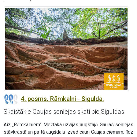
4. posms. Rāmkalni - Sigulda.
Skaistākie Gaujas senlejas skati pie Siguldas
Aiz „Rāmkalniem” Mežtaka uzvijas augstajā Gaujas senlejas
stāvkrastā un pa tā augšdaļu izved cauri Gaujas ciemam, līdz