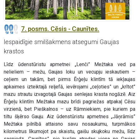
7. posms. Cēsis - Caunītes.
Iespaidīgie smilšakmens atsegumi Gaujas
krastos
Līdz ūdenstūristu apmetnei „Lenči” Mežtaka ved pa
nelieliem – mežu, Gaujas loku un vecupju ieskautiem –
ceļiem un takām, bet pirms Ērģeļu klintīm tā iekļaujas
apkaimes izteiktajā reljefā, ievērojami „ceļoties” un „krītot”
mazu strautu izvagotajā Gaujas senlejas krasta nogāzē. Aiz
Ērģeļu klintīm Mežtaka mazu brīdi pagriežas atpakaļ Cēsu
virzienā, bet Pieškalnos – uz Rāmniekiem, pie kuriem pa
tiltu šķērso Gauju. Aiz ūdenstūristu apmetnes „Jāņrāmis”
Mežtaka pilnībā attaisno savu nosaukumu, turpmākos
kilometrus līkumojot pa skaistu, gaišu skujkoku mežu, līdz
sasniedz „Caunītes”, pie kurām atrodas viena no Gaujas