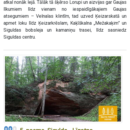
atkal nonāk lejā. Tālāk tā šķērso Lorupi un aizvijas gar Gaujas
līkumiem līdz vienam no iespaidīgākajiem Gaujas
atsegumiem – Velnalas klintīm, tad uzved Ķeizarskatā un
apmet loku līdz Ķeizarkrēslam, Kaķīškalna „Mežakaķim” un
Siguldas bobsleja un kamaniņu trasei, līdz sasniedz
Siguldas centru.