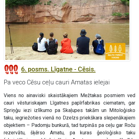
6. posms. Līgatne - Cēsis.
Pa veco Cēsu ceļu cauri Amatas ielejai
Viens no ainaviski skaistākajiem Mežtakas posmiem ved
cauri vēsturiskajam Līgatnes papīrfabrikas ciematam, gar
Spriņģu iezi izlīkumo pa Skaļupes takām un Mitoloģisko
taku, iegriežoties vienā no Dzelzs priekškara slepenākajiem
objektiem – Padomju bunkurā, tad turpinās pa ceļu gar Roču
rezervātu, šķērso Amatu, pa kuras ģeoloģisko taku