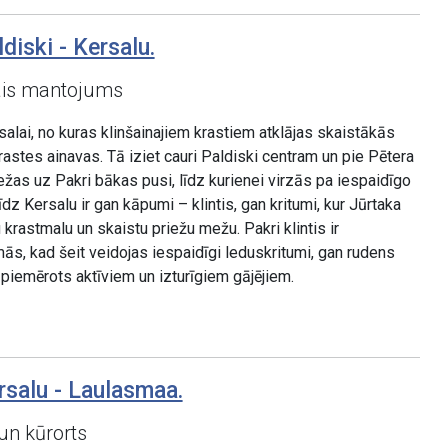
diski - Kersalu.
rais mantojums
alai, no kuras klinšainajiem krastiem atklājas skaistākās
astes ainavas. Tā iziet cauri Paldiski centram un pie Pētera
žas uz Pakri bākas pusi, līdz kurienei virzās pa iespaidīgo
īdz Kersalu ir gan kāpumi – klintis, gan kritumi, kur Jūrtaka
 krastmalu un skaistu priežu mežu. Pakri klintis ir
ās, kad šeit veidojas iespaidīgi leduskritumi, gan rudens
 piemērots aktīviem un izturīgiem gājējiem.
rsalu - Laulasmaa.
un kūrorts