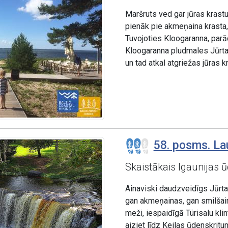
Maršruts ved gar jūras krast
pienāk pie akmeņaina krasta, 
Tuvojoties Kloogaranna, par
Kloogaranna pludmales Jūrta
un tad atkal atgriežas jūras k
58. posms. La
Skaistākais Igaunijas 
Ainaviski daudzveidīgs Jūrt
gan akmeņainas, gan smilšain
meži, iespaidīgā Türisalu kl
aiziet līdz Keilas ūdenskritu