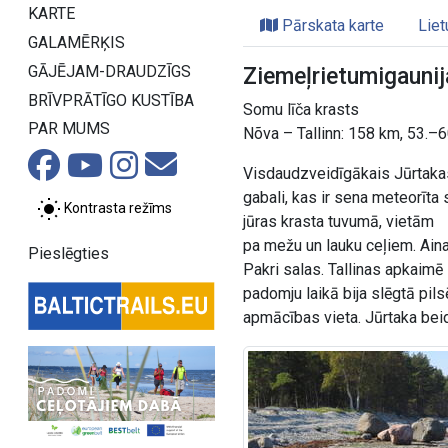
KARTE
Pārskata karte
Liet
GALAMĒRĶIS
GĀJĒJAM-DRAUDZĪGS
Ziemeļrietumigaunij
BRĪVPRĀTĪGO KUSTĪBA
Somu līča krasts
PAR MUMS
Nõva – Tallinn: 158 km, 53.–6
Visdaudzveidīgākais Jūrtakas 
gabali, kas ir sena meteorīta
Kontrasta režīms
jūras krasta tuvumā, vietām
pa mežu un lauku ceļiem. Ai
Pieslēgties
Pakri salas. Tallinas apkaimē
padomju laikā bija slēgtā pil
apmācības vieta. Jūrtaka bei