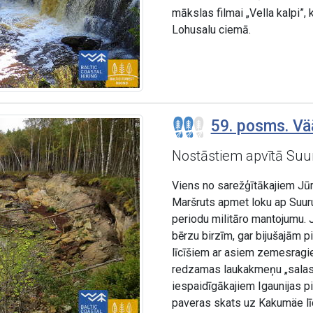
mākslas filmai „Vella kalpi”, 
Lohusalu ciemā.
59. posms. Vä
Nostāstiem apvītā Suu
Viens no sarežģītākajiem Jūr
Maršruts apmet loku ap Suuru
periodu militāro mantojumu.
bērzu birzīm, gar bijušajām
līcīšiem ar asiem zemesragie
redzamas laukakmeņu „salas”
iespaidīgākajiem Igaunijas 
paveras skats uz Kakumäe līc