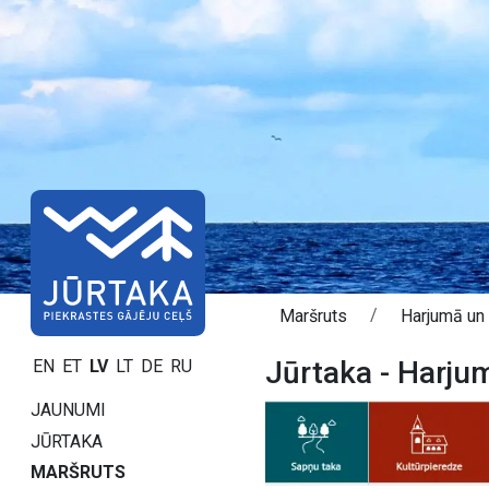
Maršruts
Harjumā un 
Jūrtaka - Harjum
EN
ET
LV
LT
DE
RU
JAUNUMI
JŪRTAKA
MARŠRUTS