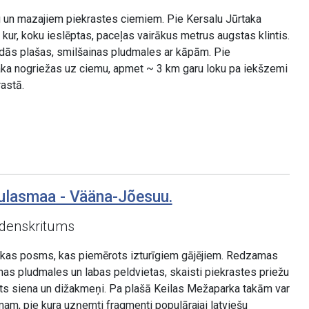
u un mazajiem piekrastes ciemiem. Pie Kersalu Jūrtaka
kur, koku ieslēptas, paceļas vairākus metrus augstas klintis.
ādās plašas, smilšainas pludmales ar kāpām. Pie
ka nogriežas uz ciemu, apmet ~ 3 km garu loku pa iekšzemi
rastā.
ulasmaa - Vääna-Jõesuu.
ūdenskritums
akas posms, kas piemērots izturīgiem gājējiem. Redzamas
as pludmales un labas peldvietas, skaisti piekrastes priežu
ints siena un dižakmeņi. Pa plašā Keilas Mežaparka takām var
mam, pie kura uzņemti fragmenti populārajai latviešu