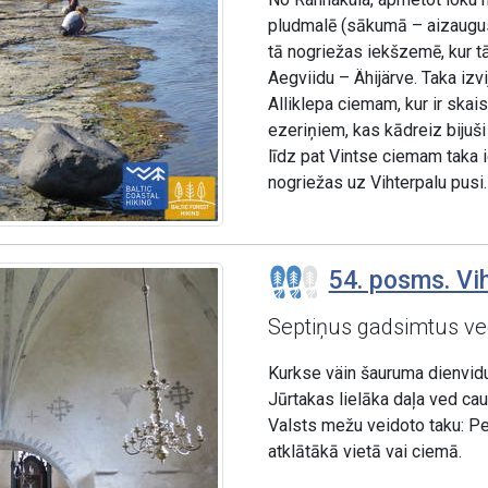
pludmalē (sākumā – aizaugusi
tā nogriežas iekšzemē, kur tā
Aegviidu – Ähijärve. Taka izv
Alliklepa ciemam, kur ir skai
ezeriņiem, kas kādreiz bijuši
līdz pat Vintse ciemam taka i
nogriežas uz Vihterpalu pusi.
54. posms. Vih
Septiņus gadsimtus vec
Kurkse väin šauruma dienvidu 
Jūrtakas lielāka daļa ved ca
Valsts mežu veidoto taku: Pe
atklātākā vietā vai ciemā.