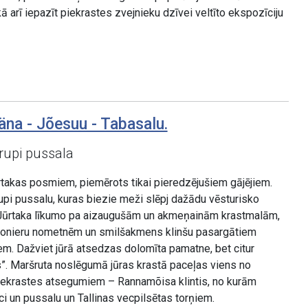
kā arī iepazīt piekrastes zvejnieku dzīvei veltīto ekspozīciju
äna - Jõesuu - Tabasalu.
rupi pussala
takas posmiem, piemērots tikai pieredzējušiem gājējiem.
pi pussalu, kuras biezie meži slēpj dažādu vēsturisko
 Jūrtaka līkumo pa aizaugušām un akmeņainām krastmalām,
 pionieru nometnēm un smilšakmens klinšu pasargātiem
m. Dažviet jūrā atsedzas dolomīta pamatne, bet citur
. Maršruta noslēgumā jūras krastā paceļas viens no
piekrastes atsegumiem – Rannamõisa klintis, no kurām
i un pussalu un Tallinas vecpilsētas torņiem.