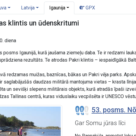
uva
Latvija
Igaunija
GPX
as klintis un ūdenskritumi
0. diena
posms Igaunijā, kurā jaušama ziemeļu daba. Te ir redzami laukak
 sprādziena rezultāts. Te atrodas Pakri klintis – iespaidīgākā Ba
navā redzamas muižas, baznīcas, bākas un Pakri vēja parks. Ap
 ir saglabājušās daudzas militārā mantojuma vietas – krasta līnija
sēta un sevišķi slepens militārais objekts, kurā atradās īpaši iz
dzas Tallinas centrā, kuras viduslaiku vecpilsēta ir UNESCO vēst
53. posms. Nõv
Gar Somu jūras līci
No Rannaküla, apmetot loku m