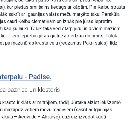
), kur plešas smilšains liedags ar kāpām. Pie Keibu strauta
lāk sakrīt ar Igaunijas valsts mežu marķēto taku: Peraküla –
ijas cauri Keibu ciematiņam un iznāk pie jūras iepretim
sti kadiķu lauki. Tālāk taka ved starp jūru un diviem maziem
 līči. Tiem iepretim jūras gultnē atsedzas dolomīts. Tālāk
et pa mazu jūras krasta ceļu (redzamas Pakri salas), līdz
terpalu - Padise.
a baznīca un klosteris
krasts ir klāts ar mitrājiem, tādēļ Jūrtaka aiziet iekšzemē.
uri mazapdzīvotiem mežu masīviem (sakrīt ar Igaunijas
raküla – Aegviidu – Ähijärve), dažreiz izvedot kādā