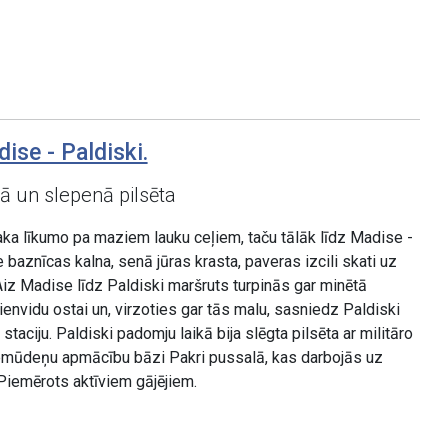
ise - Paldiski.
tā un slepenā pilsēta
aka līkumo pa maziem lauku ceļiem, taču tālāk līdz Madise -
baznīcas kalna, senā jūras krasta, paveras izcili skati uz
 Aiz Madise līdz Paldiski maršruts turpinās gar minētā
ienvidu ostai un, virzoties gar tās malu, sasniedz Paldiski
taciju. Paldiski padomju laikā bija slēgta pilsēta ar militāro
emūdeņu apmācību bāzi Pakri pussalā, kas darbojās uz
Piemērots aktīviem gājējiem.