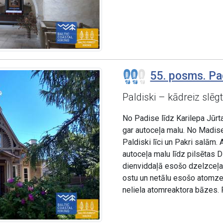
55. posms. Pad
Paldiski – kādreiz slēg
No Padise līdz Karilepa Jūrt
gar autoceļa malu. No Madise 
Paldiski līci un Pakri salām.
autoceļa malu līdz pilsētas D
dienviddaļā esošo dzelzceļa s
ostu un netālu esošo atomz
neliela atomreaktora bāzes. 