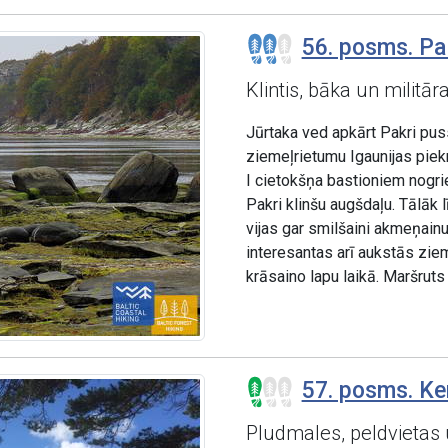
56. posms. Pal
Klintis, bāka un militā
Jūrtaka ved apkārt Pakri puss
ziemeļrietumu Igaunijas piekr
I cietokšņa bastioniem nogrie
Pakri klinšu augšdaļu. Tālāk l
vijas gar smilšaini akmeņainu
interesantas arī aukstās ziem
krāsaino lapu laikā. Maršruts
57. posms. Ke
Pludmales, peldvietas 