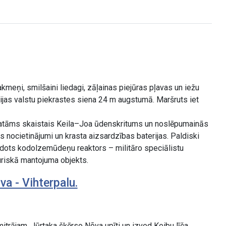
meņi, smilšaini liedagi, zāļainas piejūras pļavas un iežu
ltijas valstu piekrastes siena 24 m augstumā. Maršruts iet
skatāms skaistais Keila–Joa ūdenskritums un noslēpumainās
s nocietinājumi un krasta aizsardzības baterijas. Paldiski
veidots kodolzemūdeņu reaktors – militāro speciālistu
uriskā mantojuma objekts.
a - Vihterpalu.
itrājam, Jūrtaka šķērso Nõva upīti un izved Keibu līča