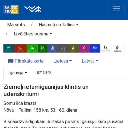
Maršruts
Harjumā un Tallina
Izvēlēties posmu
Pārskata karte
Lietuva
Latvija
Igaunija
GPX
Ziemeļrietumigaunijas klintis un
ūdenskritumi
Somu līča krasts
Nõva – Tallinn: 158 km, 53.–60. diena
Visdaudzveidīgākais Jūrtakas posms Igaunijā, kurā jaušama