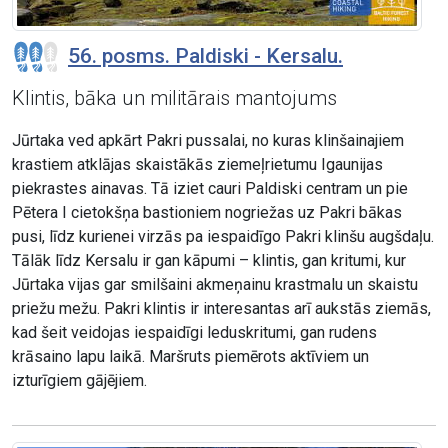
56. posms. Paldiski - Kersalu.
Klintis, bāka un militārais mantojums
Jūrtaka ved apkārt Pakri pussalai, no kuras klinšainajiem
krastiem atklājas skaistākās ziemeļrietumu Igaunijas
piekrastes ainavas. Tā iziet cauri Paldiski centram un pie
Pētera I cietokšņa bastioniem nogriežas uz Pakri bākas
pusi, līdz kurienei virzās pa iespaidīgo Pakri klinšu augšdaļu.
Tālāk līdz Kersalu ir gan kāpumi – klintis, gan kritumi, kur
Jūrtaka vijas gar smilšaini akmeņainu krastmalu un skaistu
priežu mežu. Pakri klintis ir interesantas arī aukstās ziemās,
kad šeit veidojas iespaidīgi leduskritumi, gan rudens
krāsaino lapu laikā. Maršruts piemērots aktīviem un
izturīgiem gājējiem.