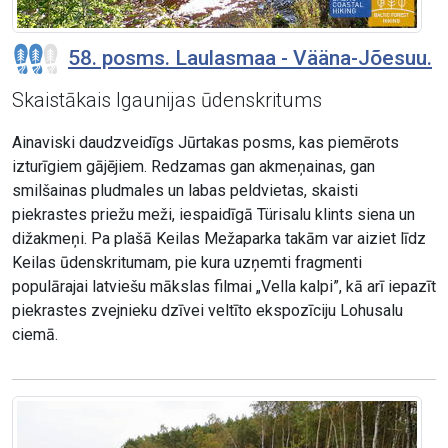
58. posms. Laulasmaa - Vääna-Jõesuu.
Skaistākais Igaunijas ūdenskritums
Ainaviski daudzveidīgs Jūrtakas posms, kas piemērots
izturīgiem gājējiem. Redzamas gan akmeņainas, gan
smilšainas pludmales un labas peldvietas, skaisti
piekrastes priežu meži, iespaidīgā Türisalu klints siena un
dižakmeņi. Pa plašā Keilas Mežaparka takām var aiziet līdz
Keilas ūdenskritumam, pie kura uzņemti fragmenti
populārajai latviešu mākslas filmai „Vella kalpi”, kā arī iepazīt
piekrastes zvejnieku dzīvei veltīto ekspozīciju Lohusalu
ciemā.