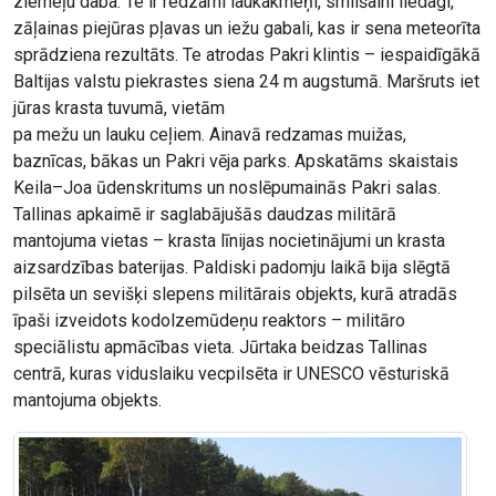
ziemeļu daba. Te ir redzami laukakmeņi, smilšaini liedagi,
zāļainas piejūras pļavas un iežu gabali, kas ir sena meteorīta
sprādziena rezultāts. Te atrodas Pakri klintis – iespaidīgākā
Baltijas valstu piekrastes siena 24 m augstumā. Maršruts iet
jūras krasta tuvumā, vietām
pa mežu un lauku ceļiem. Ainavā redzamas muižas,
baznīcas, bākas un Pakri vēja parks. Apskatāms skaistais
Keila–Joa ūdenskritums un noslēpumainās Pakri salas.
Tallinas apkaimē ir saglabājušās daudzas militārā
mantojuma vietas – krasta līnijas nocietinājumi un krasta
aizsardzības baterijas. Paldiski padomju laikā bija slēgtā
pilsēta un sevišķi slepens militārais objekts, kurā atradās
īpaši izveidots kodolzemūdeņu reaktors – militāro
speciālistu apmācības vieta. Jūrtaka beidzas Tallinas
centrā, kuras viduslaiku vecpilsēta ir UNESCO vēsturiskā
mantojuma objekts.