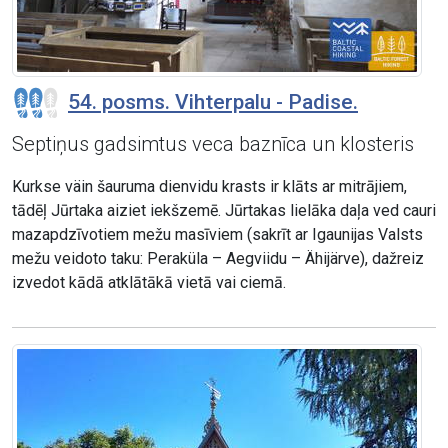
54. posms. Vihterpalu - Padise.
Septiņus gadsimtus veca baznīca un klosteris
Kurkse väin šauruma dienvidu krasts ir klāts ar mitrājiem,
tādēļ Jūrtaka aiziet iekšzemē. Jūrtakas lielāka daļa ved cauri
mazapdzīvotiem mežu masīviem (sakrīt ar Igaunijas Valsts
mežu veidoto taku: Peraküla – Aegviidu – Ähijärve), dažreiz
izvedot kādā atklātākā vietā vai ciemā.