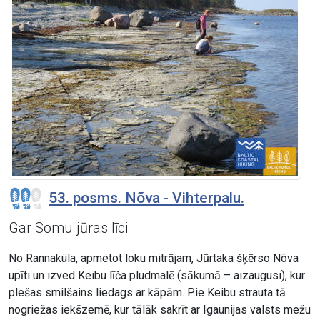
53. posms. Nõva - Vihterpalu.
Gar Somu jūras līci
No Rannaküla, apmetot loku mitrājam, Jūrtaka šķērso Nõva
upīti un izved Keibu līča pludmalē (sākumā – aizaugusi), kur
plešas smilšains liedags ar kāpām. Pie Keibu strauta tā
nogriežas iekšzemē, kur tālāk sakrīt ar Igaunijas valsts mežu