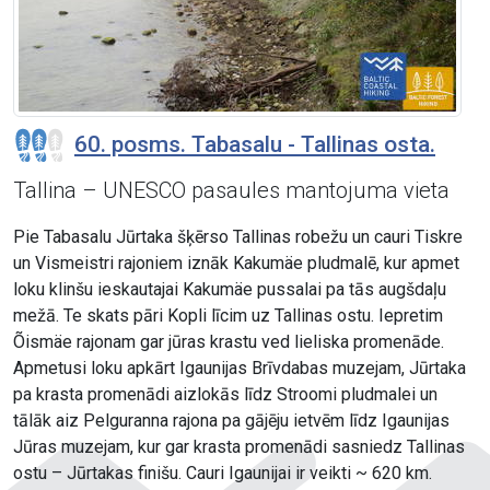
60. posms. Tabasalu - Tallinas osta.
Tallina – UNESCO pasaules mantojuma vieta
Pie Tabasalu Jūrtaka šķērso Tallinas robežu un cauri Tiskre
un Vismeistri rajoniem iznāk Kakumäe pludmalē, kur apmet
loku klinšu ieskautajai Kakumäe pussalai pa tās augšdaļu
mežā. Te skats pāri Kopli līcim uz Tallinas ostu. Iepretim
Õismäe rajonam gar jūras krastu ved lieliska promenāde.
Apmetusi loku apkārt Igaunijas Brīvdabas muzejam, Jūrtaka
pa krasta promenādi aizlokās līdz Stroomi pludmalei un
tālāk aiz Pelguranna rajona pa gājēju ietvēm līdz Igaunijas
Jūras muzejam, kur gar krasta promenādi sasniedz Tallinas
ostu – Jūrtakas finišu. Cauri Igaunijai ir veikti ~ 620 km.