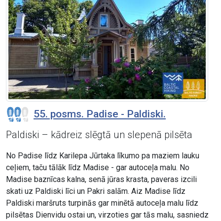
55. posms. Padise - Paldiski.
Paldiski – kādreiz slēgtā un slepenā pilsēta
No Padise līdz Karilepa Jūrtaka līkumo pa maziem lauku
ceļiem, taču tālāk līdz Madise - gar autoceļa malu. No
Madise baznīcas kalna, senā jūras krasta, paveras izcili
skati uz Paldiski līci un Pakri salām. Aiz Madise līdz
Paldiski maršruts turpinās gar minētā autoceļa malu līdz
pilsētas Dienvidu ostai un, virzoties gar tās malu, sasniedz