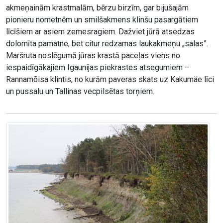
akmeņainām krastmalām, bērzu birzīm, gar bijušajām
pionieru nometnēm un smilšakmens klinšu pasargātiem
līcīšiem ar asiem zemesragiem. Dažviet jūrā atsedzas
dolomīta pamatne, bet citur redzamas laukakmeņu „salas”.
Maršruta noslēgumā jūras krastā paceļas viens no
iespaidīgākajiem Igaunijas piekrastes atsegumiem –
Rannamõisa klintis, no kurām paveras skats uz Kakumäe līci
un pussalu un Tallinas vecpilsētas torņiem.