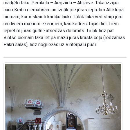
marķēto taku: Peraküla – Aegviidu – Ähijärve. Taka izvijas
cauri Keibu ciematiņam un iznāk pie jūras iepretim Alliklepa
ciemam, kur ir skaisti kadiķu lauki. Tālāk taka ved starp jūru
un diviem maziem ezeriņiem, kas kādreiz bijuši līči. Tiem
iepretim jūras gultnē atsedzas dolomīts. Tālāk līdz pat
Vintse ciemam taka iet pa mazu jūras krasta ceļu (redzamas
Pakri salas), līdz nogriežas uz Vihterpalu pusi.