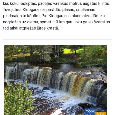
kur, koku ieslēptas, paceļas vairākus metrus augstas klintis.
Tuvojoties Kloogaranna, parādās plašas, smilšainas
pludmales ar kāpām. Pie Kloogaranna pludmales Jūrtaka
nogriežas uz ciemu, apmet ~ 3 km garu loku pa iekšzemi un
tad atkal atgriežas jūras krastā.