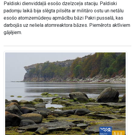
Paldiski dienviddaļā esošo dzelzceļa staciju. Paldiski
padomju laikā bija slēgta pilsēta ar militāro ostu un netālu
esošo atomzemūdeņu apmācību bāzi Pakri pussalā, kas
darbojās uz neliela atomreaktora bāzes. Piemērots aktīviem
gājējiem.