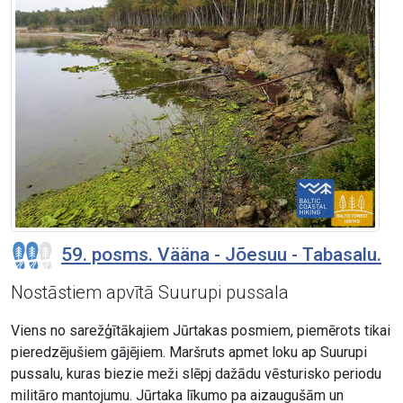
59. posms. Vääna - Jõesuu - Tabasalu.
Nostāstiem apvītā Suurupi pussala
Viens no sarežģītākajiem Jūrtakas posmiem, piemērots tikai
pieredzējušiem gājējiem. Maršruts apmet loku ap Suurupi
pussalu, kuras biezie meži slēpj dažādu vēsturisko periodu
militāro mantojumu. Jūrtaka līkumo pa aizaugušām un