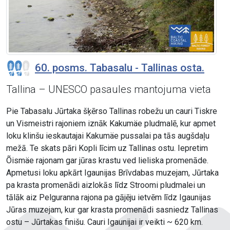
60. posms. Tabasalu - Tallinas osta.
Tallina – UNESCO pasaules mantojuma vieta
Pie Tabasalu Jūrtaka šķērso Tallinas robežu un cauri Tiskre
un Vismeistri rajoniem iznāk Kakumäe pludmalē, kur apmet
loku klinšu ieskautajai Kakumäe pussalai pa tās augšdaļu
mežā. Te skats pāri Kopli līcim uz Tallinas ostu. Iepretim
Õismäe rajonam gar jūras krastu ved lieliska promenāde.
Apmetusi loku apkārt Igaunijas Brīvdabas muzejam, Jūrtaka
pa krasta promenādi aizlokās līdz Stroomi pludmalei un
tālāk aiz Pelguranna rajona pa gājēju ietvēm līdz Igaunijas
Jūras muzejam, kur gar krasta promenādi sasniedz Tallinas
ostu – Jūrtakas finišu. Cauri Igaunijai ir veikti ~ 620 km.