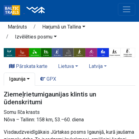
Maršruts
Harjumā un Tallina
Izvēlēties posmu
Pārskata karte
Lietuva
Latvija
Igaunija
GPX
Ziemeļrietumigaunijas klintis un
ūdenskritumi
Somu līča krasts
Nõva – Tallinn: 158 km, 53.–60. diena
Visdaudzveidīgākais Jūrtakas posms Igaunijā, kurā jaušama