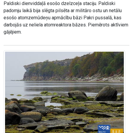
Paldiski dienviddaļā esošo dzelzceļa staciju. Paldiski
padomju laikā bija slēgta pilsēta ar militāro ostu un netālu
esošo atomzemūdeņu apmācību bāzi Pakri pussalā, kas
darbojās uz neliela atomreaktora bāzes. Piemērots aktīviem
gājējiem.