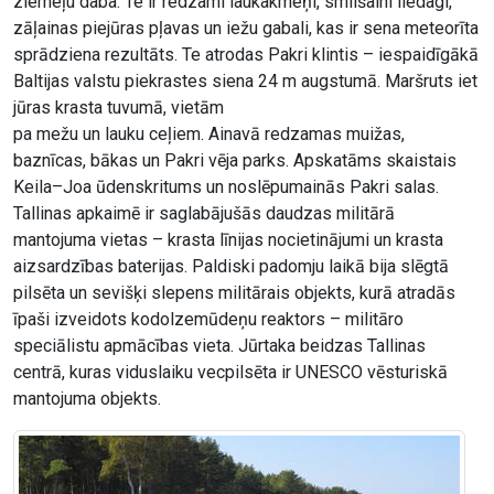
ziemeļu daba. Te ir redzami laukakmeņi, smilšaini liedagi,
zāļainas piejūras pļavas un iežu gabali, kas ir sena meteorīta
sprādziena rezultāts. Te atrodas Pakri klintis – iespaidīgākā
Baltijas valstu piekrastes siena 24 m augstumā. Maršruts iet
jūras krasta tuvumā, vietām
pa mežu un lauku ceļiem. Ainavā redzamas muižas,
baznīcas, bākas un Pakri vēja parks. Apskatāms skaistais
Keila–Joa ūdenskritums un noslēpumainās Pakri salas.
Tallinas apkaimē ir saglabājušās daudzas militārā
mantojuma vietas – krasta līnijas nocietinājumi un krasta
aizsardzības baterijas. Paldiski padomju laikā bija slēgtā
pilsēta un sevišķi slepens militārais objekts, kurā atradās
īpaši izveidots kodolzemūdeņu reaktors – militāro
speciālistu apmācības vieta. Jūrtaka beidzas Tallinas
centrā, kuras viduslaiku vecpilsēta ir UNESCO vēsturiskā
mantojuma objekts.