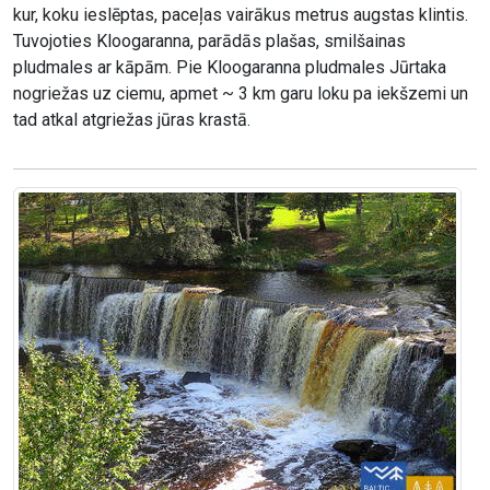
kur, koku ieslēptas, paceļas vairākus metrus augstas klintis.
Tuvojoties Kloogaranna, parādās plašas, smilšainas
pludmales ar kāpām. Pie Kloogaranna pludmales Jūrtaka
nogriežas uz ciemu, apmet ~ 3 km garu loku pa iekšzemi un
tad atkal atgriežas jūras krastā.