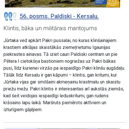
56. posms. Paldiski - Kersalu.
Klintis, bāka un militārais mantojums
Jūrtaka ved apkārt Pakri pussalai, no kuras klinšainajiem
krastiem atklājas skaistākās ziemeļrietumu Igaunijas
piekrastes ainavas. Tā iziet cauri Paldiski centram un pie
Pētera I cietokšņa bastioniem nogriežas uz Pakri bākas
pusi, līdz kurienei virzās pa iespaidīgo Pakri klinšu augšdaļu.
Tālāk līdz Kersalu ir gan kāpumi – klintis, gan kritumi, kur
Jūrtaka vijas gar smilšaini akmeņainu krastmalu un skaistu
priežu mežu. Pakri klintis ir interesantas arī aukstās ziemās,
kad šeit veidojas iespaidīgi leduskritumi, gan rudens
krāsaino lapu laikā. Maršruts piemērots aktīviem un
izturīgiem gājējiem.