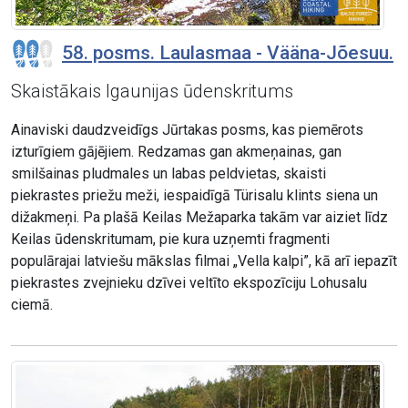
58. posms. Laulasmaa - Vääna-Jõesuu.
Skaistākais Igaunijas ūdenskritums
Ainaviski daudzveidīgs Jūrtakas posms, kas piemērots
izturīgiem gājējiem. Redzamas gan akmeņainas, gan
smilšainas pludmales un labas peldvietas, skaisti
piekrastes priežu meži, iespaidīgā Türisalu klints siena un
dižakmeņi. Pa plašā Keilas Mežaparka takām var aiziet līdz
Keilas ūdenskritumam, pie kura uzņemti fragmenti
populārajai latviešu mākslas filmai „Vella kalpi”, kā arī iepazīt
piekrastes zvejnieku dzīvei veltīto ekspozīciju Lohusalu
ciemā.