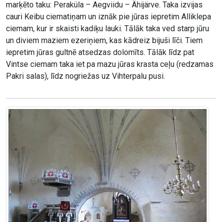
marķēto taku: Peraküla – Aegviidu – Ähijärve. Taka izvijas
cauri Keibu ciematiņam un iznāk pie jūras iepretim Alliklepa
ciemam, kur ir skaisti kadiķu lauki. Tālāk taka ved starp jūru
un diviem maziem ezeriņiem, kas kādreiz bijuši līči. Tiem
iepretim jūras gultnē atsedzas dolomīts. Tālāk līdz pat
Vintse ciemam taka iet pa mazu jūras krasta ceļu (redzamas
Pakri salas), līdz nogriežas uz Vihterpalu pusi.