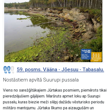
59. posms. Vääna - Jõesuu - Tabasalu.
Nostāstiem apvītā Suurupi pussala
Viens no sarežģītākajiem Jūrtakas posmiem, piemērots tikai
pieredzējušiem gājējiem. Maršruts apmet loku ap Suurupi
pussalu, kuras biezie meži slēpj dažādu vēsturisko periodu
militāro mantojumu. Jūrtaka līkumo pa aizaugušām un