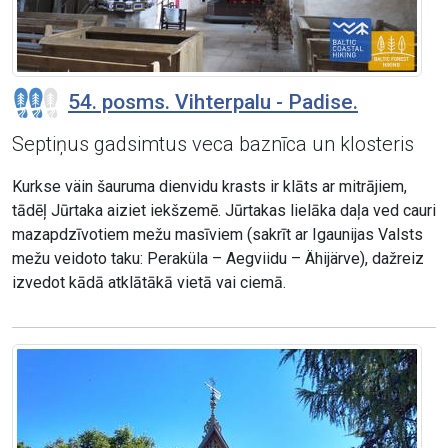
54. posms. Vihterpalu - Padise.
Septiņus gadsimtus veca baznīca un klosteris
Kurkse väin šauruma dienvidu krasts ir klāts ar mitrājiem,
tādēļ Jūrtaka aiziet iekšzemē. Jūrtakas lielāka daļa ved cauri
mazapdzīvotiem mežu masīviem (sakrīt ar Igaunijas Valsts
mežu veidoto taku: Peraküla – Aegviidu – Ähijärve), dažreiz
izvedot kādā atklātākā vietā vai ciemā.