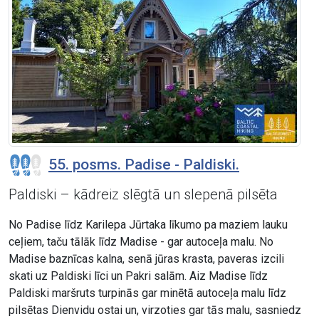
55. posms. Padise - Paldiski.
Paldiski – kādreiz slēgtā un slepenā pilsēta
No Padise līdz Karilepa Jūrtaka līkumo pa maziem lauku
ceļiem, taču tālāk līdz Madise - gar autoceļa malu. No
Madise baznīcas kalna, senā jūras krasta, paveras izcili
skati uz Paldiski līci un Pakri salām. Aiz Madise līdz
Paldiski maršruts turpinās gar minētā autoceļa malu līdz
pilsētas Dienvidu ostai un, virzoties gar tās malu, sasniedz