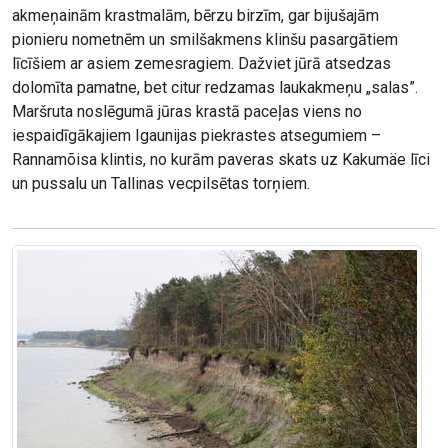
akmeņainām krastmalām, bērzu birzīm, gar bijušajām
pionieru nometnēm un smilšakmens klinšu pasargātiem
līcīšiem ar asiem zemesragiem. Dažviet jūrā atsedzas
dolomīta pamatne, bet citur redzamas laukakmeņu „salas”.
Maršruta noslēgumā jūras krastā paceļas viens no
iespaidīgākajiem Igaunijas piekrastes atsegumiem –
Rannamõisa klintis, no kurām paveras skats uz Kakumäe līci
un pussalu un Tallinas vecpilsētas torņiem.