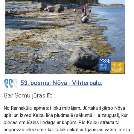
53. posms. Nõva - Vihterpalu.
Gar Somu jūras līci
No Rannaküla, apmetot loku mitrājam, Jūrtaka šķērso Nõva
upīti un izved Keibu līča pludmalē (sākumā – aizaugusi), kur
plešas smilšains liedags ar kāpām. Pie Keibu strauta tā
nogriežas iekšzemē, kur tālāk sakrīt ar Igaunijas valsts mežu