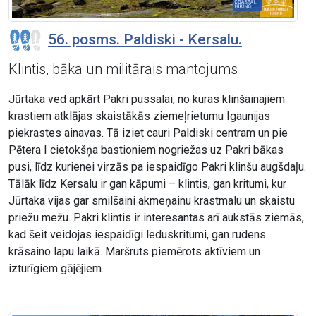
56. posms. Paldiski - Kersalu.
Klintis, bāka un militārais mantojums
Jūrtaka ved apkārt Pakri pussalai, no kuras klinšainajiem
krastiem atklājas skaistākās ziemeļrietumu Igaunijas
piekrastes ainavas. Tā iziet cauri Paldiski centram un pie
Pētera I cietokšņa bastioniem nogriežas uz Pakri bākas
pusi, līdz kurienei virzās pa iespaidīgo Pakri klinšu augšdaļu.
Tālāk līdz Kersalu ir gan kāpumi – klintis, gan kritumi, kur
Jūrtaka vijas gar smilšaini akmeņainu krastmalu un skaistu
priežu mežu. Pakri klintis ir interesantas arī aukstās ziemās,
kad šeit veidojas iespaidīgi leduskritumi, gan rudens
krāsaino lapu laikā. Maršruts piemērots aktīviem un
izturīgiem gājējiem.