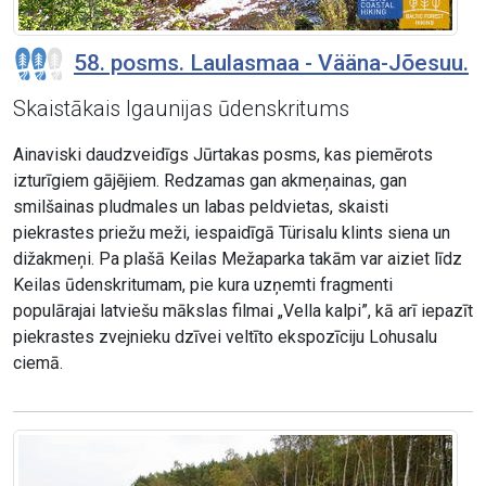
58. posms. Laulasmaa - Vääna-Jõesuu.
Skaistākais Igaunijas ūdenskritums
Ainaviski daudzveidīgs Jūrtakas posms, kas piemērots
izturīgiem gājējiem. Redzamas gan akmeņainas, gan
smilšainas pludmales un labas peldvietas, skaisti
piekrastes priežu meži, iespaidīgā Türisalu klints siena un
dižakmeņi. Pa plašā Keilas Mežaparka takām var aiziet līdz
Keilas ūdenskritumam, pie kura uzņemti fragmenti
populārajai latviešu mākslas filmai „Vella kalpi”, kā arī iepazīt
piekrastes zvejnieku dzīvei veltīto ekspozīciju Lohusalu
ciemā.