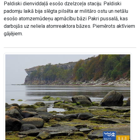
Paldiski dienviddaļā esošo dzelzceļa staciju. Paldiski
padomju laikā bija slēgta pilsēta ar militāro ostu un netālu
esošo atomzemūdeņu apmācību bāzi Pakri pussalā, kas
darbojās uz neliela atomreaktora bāzes. Piemērots aktīviem
gājējiem.