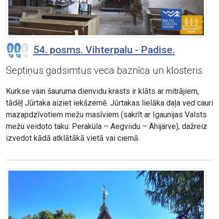
54. posms. Vihterpalu - Padise.
Septiņus gadsimtus veca baznīca un klosteris
Kurkse väin šauruma dienvidu krasts ir klāts ar mitrājiem,
tādēļ Jūrtaka aiziet iekšzemē. Jūrtakas lielāka daļa ved cauri
mazapdzīvotiem mežu masīviem (sakrīt ar Igaunijas Valsts
mežu veidoto taku: Peraküla – Aegviidu – Ähijärve), dažreiz
izvedot kādā atklātākā vietā vai ciemā.