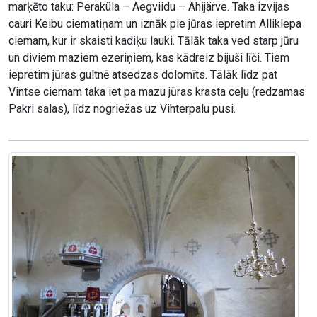
marķēto taku: Peraküla – Aegviidu – Ähijärve. Taka izvijas
cauri Keibu ciematiņam un iznāk pie jūras iepretim Alliklepa
ciemam, kur ir skaisti kadiķu lauki. Tālāk taka ved starp jūru
un diviem maziem ezeriņiem, kas kādreiz bijuši līči. Tiem
iepretim jūras gultnē atsedzas dolomīts. Tālāk līdz pat
Vintse ciemam taka iet pa mazu jūras krasta ceļu (redzamas
Pakri salas), līdz nogriežas uz Vihterpalu pusi.