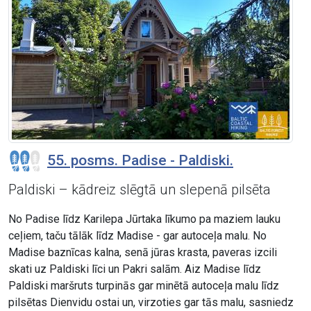
55. posms. Padise - Paldiski.
Paldiski – kādreiz slēgtā un slepenā pilsēta
No Padise līdz Karilepa Jūrtaka līkumo pa maziem lauku
ceļiem, taču tālāk līdz Madise - gar autoceļa malu. No
Madise baznīcas kalna, senā jūras krasta, paveras izcili
skati uz Paldiski līci un Pakri salām. Aiz Madise līdz
Paldiski maršruts turpinās gar minētā autoceļa malu līdz
pilsētas Dienvidu ostai un, virzoties gar tās malu, sasniedz