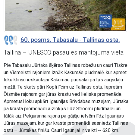
60. posms. Tabasalu - Tallinas osta.
Tallina – UNESCO pasaules mantojuma vieta
Pie Tabasalu Jūrtaka šķērso Tallinas robežu un cauri Tiskre
un Vismeistri rajoniem iznāk Kakumäe pludmalē, kur apmet
loku klinšu ieskautajai Kakumäe pussalai pa tās augšdaļu
mežā. Te skats pāri Kopli līcim uz Tallinas ostu. Iepretim
Õismäe rajonam gar jūras krastu ved lieliska promenāde.
Apmetusi loku apkārt Igaunijas Brīvdabas muzejam, Jūrtaka
pa krasta promenādi aizlokās līdz Stroomi pludmalei un
tālāk aiz Pelguranna rajona pa gājēju ietvēm līdz Igaunijas
Jūras muzejam, kur gar krasta promenādi sasniedz Tallinas
ostu – Jūrtakas finišu. Cauri Igaunijai ir veikti ~ 620 km.