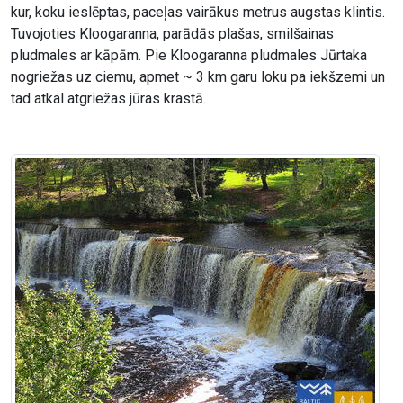
kur, koku ieslēptas, paceļas vairākus metrus augstas klintis.
Tuvojoties Kloogaranna, parādās plašas, smilšainas
pludmales ar kāpām. Pie Kloogaranna pludmales Jūrtaka
nogriežas uz ciemu, apmet ~ 3 km garu loku pa iekšzemi un
tad atkal atgriežas jūras krastā.