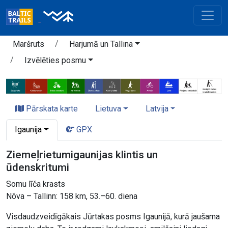
Maršruts
Harjumā un Tallina
Izvēlēties posmu
Pārskata karte
Lietuva
Latvija
Igaunija
GPX
Ziemeļrietumigaunijas klintis un
ūdenskritumi
Somu līča krasts
Nõva – Tallinn: 158 km, 53.–60. diena
Visdaudzveidīgākais Jūrtakas posms Igaunijā, kurā jaušama