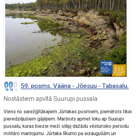
59. posms. Vääna - Jõesuu - Tabasalu.
Nostāstiem apvītā Suurupi pussala
Viens no sarežģītākajiem Jūrtakas posmiem, piemērots tikai
pieredzējušiem gājējiem. Maršruts apmet loku ap Suurupi
pussalu, kuras biezie meži slēpj dažādu vēsturisko periodu
militāro mantojumu. Jūrtaka līkumo pa aizaugušām un