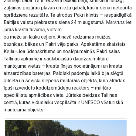
ziemeļu daba. Te ir redzami laukakmeņi, smilšaini liedagi,
zāļainas piejūras pļavas un iežu gabali, kas ir sena meteorīta
sprādziena rezultāts. Te atrodas Pakri klintis – iespaidīgākā
Baltijas valstu piekrastes siena 24 m augstumā. Maršruts iet
jūras krasta tuvumā, vietām
pa mežu un lauku ceļiem. Ainavā redzamas muižas,
baznīcas, bākas un Pakri vēja parks. Apskatāms skaistais
Keila–Joa ūdenskritums un noslēpumainās Pakri salas.
Tallinas apkaimē ir saglabājušās daudzas militārā
mantojuma vietas – krasta līnijas nocietinājumi un krasta
aizsardzības baterijas. Paldiski padomju laikā bija slēgtā
pilsēta un sevišķi slepens militārais objekts, kurā atradās
īpaši izveidots kodolzemūdeņu reaktors – militāro
speciālistu apmācības vieta. Jūrtaka beidzas Tallinas
centrā, kuras viduslaiku vecpilsēta ir UNESCO vēsturiskā
mantojuma objekts.