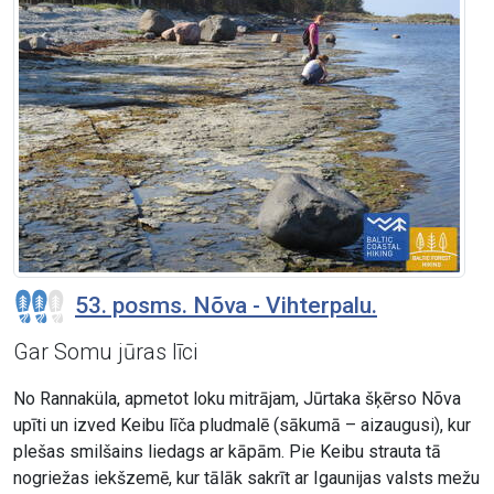
53. posms. Nõva - Vihterpalu.
Gar Somu jūras līci
No Rannaküla, apmetot loku mitrājam, Jūrtaka šķērso Nõva
upīti un izved Keibu līča pludmalē (sākumā – aizaugusi), kur
plešas smilšains liedags ar kāpām. Pie Keibu strauta tā
nogriežas iekšzemē, kur tālāk sakrīt ar Igaunijas valsts mežu