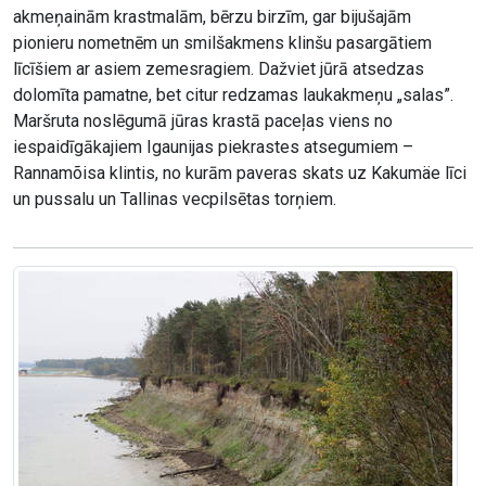
akmeņainām krastmalām, bērzu birzīm, gar bijušajām
pionieru nometnēm un smilšakmens klinšu pasargātiem
līcīšiem ar asiem zemesragiem. Dažviet jūrā atsedzas
dolomīta pamatne, bet citur redzamas laukakmeņu „salas”.
Maršruta noslēgumā jūras krastā paceļas viens no
iespaidīgākajiem Igaunijas piekrastes atsegumiem –
Rannamõisa klintis, no kurām paveras skats uz Kakumäe līci
un pussalu un Tallinas vecpilsētas torņiem.