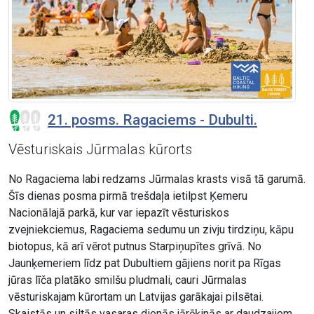
21. posms. Ragaciems - Dubulti.
Vēsturiskais Jūrmalas kūrorts
No Ragaciema labi redzams Jūrmalas krasts visā tā garumā.
Šīs dienas posma pirmā trešdaļa ietilpst Ķemeru
Nacionālajā parkā, kur var iepazīt vēsturiskos
zvejniekciemus, Ragaciema sedumu un zivju tirdziņu, kāpu
biotopus, kā arī vērot putnus Starpiņupītes grīvā. No
Jaunķemeriem līdz pat Dubultiem gājiens norit pa Rīgas
jūras līča platāko smilšu pludmali, cauri Jūrmalas
vēsturiskajam kūrortam un Latvijas garākajai pilsētai.
Skaistās un siltās vasaras dienās jārēķinās ar daudzajiem