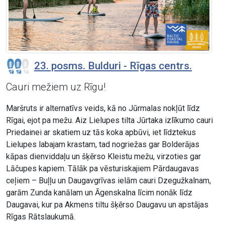
23. posms. Bulduri - Rīgas centrs.
Cauri mežiem uz Rīgu!
Maršruts ir alternatīvs veids, kā no Jūrmalas nokļūt līdz
Rīgai, ejot pa mežu. Aiz Lielupes tilta Jūrtaka izlīkumo cauri
Priedainei ar skatiem uz tās koka apbūvi, iet līdztekus
Lielupes labajam krastam, tad nogriežas gar Bolderājas
kāpas dienviddaļu un šķērso Kleistu mežu, virzoties gar
Lāčupes kapiem. Tālāk pa vēsturiskajiem Pārdaugavas
ceļiem – Buļļu un Daugavgrīvas ielām cauri Dzegužkalnam,
garām Zunda kanālam un Āgenskalna līcim nonāk līdz
Daugavai, kur pa Akmens tiltu šķērso Daugavu un apstājas
Rīgas Rātslaukumā.