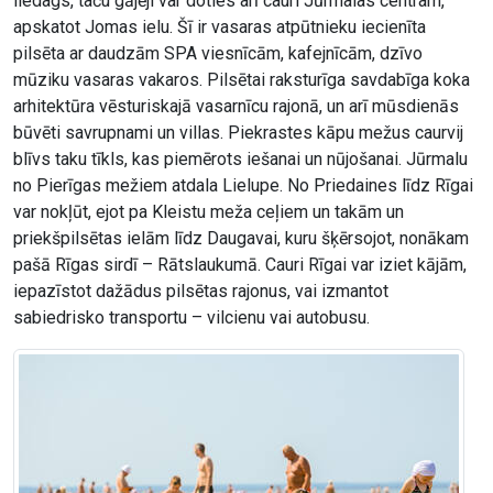
liedags, taču gājēji var doties arī cauri Jūrmalas centram,
apskatot Jomas ielu. Šī ir vasaras atpūtnieku iecienīta
pilsēta ar daudzām SPA viesnīcām, kafejnīcām, dzīvo
mūziku vasaras vakaros. Pilsētai raksturīga savdabīga koka
arhitektūra vēsturiskajā vasarnīcu rajonā, un arī mūsdienās
būvēti savrupnami un villas. Piekrastes kāpu mežus caurvij
blīvs taku tīkls, kas piemērots iešanai un nūjošanai. Jūrmalu
no Pierīgas mežiem atdala Lielupe. No Priedaines līdz Rīgai
var nokļūt, ejot pa Kleistu meža ceļiem un takām un
priekšpilsētas ielām līdz Daugavai, kuru šķērsojot, nonākam
pašā Rīgas sirdī – Rātslaukumā. Cauri Rīgai var iziet kājām,
iepazīstot dažādus pilsētas rajonus, vai izmantot
sabiedrisko transportu – vilcienu vai autobusu.