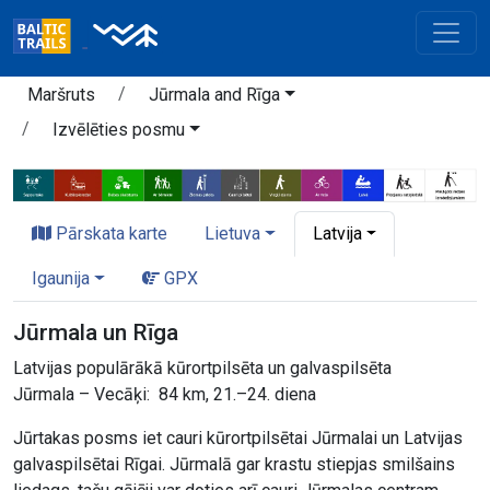
Maršruts
Jūrmala and Rīga
Izvēlēties posmu
Pārskata karte
Lietuva
Latvija
Igaunija
GPX
Jūrmala un Rīga
Latvijas populārākā kūrortpilsēta un galvaspilsēta
Jūrmala – Vecāķi: 84 km, 21.–24. diena
Jūrtakas posms iet cauri kūrortpilsētai Jūrmalai un Latvijas
galvaspilsētai Rīgai. Jūrmalā gar krastu stiepjas smilšains