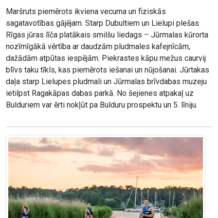
Maršruts piemērots ikviena vecuma un fiziskās
sagatavotības gājējam. Starp Dubultiem un Lielupi plešas
Rīgas jūras līča platākais smilšu liedags – Jūrmalas kūrorta
nozīmīgākā vērtība ar daudzām pludmales kafejnīcām,
dažādām atpūtas iespējām. Piekrastes kāpu mežus caurvij
blīvs taku tīkls, kas piemērots iešanai un nūjošanai. Jūrtakas
daļa starp Lielupes pludmali un Jūrmalas brīvdabas muzeju
ietilpst Ragakāpas dabas parkā. No šejienes atpakaļ uz
Bulduriem var ērti nokļūt pa Bulduru prospektu un 5. līniju.