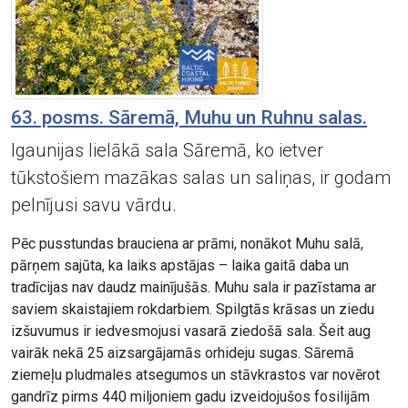
63. posms. Sāremā, Muhu un Ruhnu salas.
Igaunijas lielākā sala Sāremā, ko ietver
tūkstošiem mazākas salas un saliņas, ir godam
pelnījusi savu vārdu.
Pēc pusstundas brauciena ar prāmi, nonākot Muhu salā,
pārņem sajūta, ka laiks apstājas – laika gaitā daba un
tradīcijas nav daudz mainījušās. Muhu sala ir pazīstama ar
saviem skaistajiem rokdarbiem. Spilgtās krāsas un ziedu
izšuvumus ir iedvesmojusi vasarā ziedošā sala. Šeit aug
vairāk nekā 25 aizsargājamās orhideju sugas. Sāremā
ziemeļu pludmales atsegumos un stāvkrastos var novērot
gandrīz pirms 440 miljoniem gadu izveidojušos fosilijām