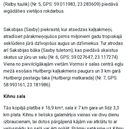
(Rälby tuulik) (Nr. 5, GPS: 59.011983, 23.283609) piedāvā
iegādāties vietējos rokdarbus.
Saksbijas (Saxby) piekrastē, kur atsedzas kaļķakmeņi,
atradīsiet pārakmeņojušos pirms miljoniem gadu tropiskajā
seklūdens jūrā dzīvojošus augus un dzīvniekus. Tur atrodas
arī Saksbijas bāka (Saxby tuletorn), kas piedāvā skaistus
skatus uz jūru un salu (Nr. 6, GPS: 59.027647, 23.117274).
Viena no pievilcīgākajām vietām Vormsi ir salas centrā egļu
mežā esošais Huitbergi kaļķakmens paugurs un 3 km garā
Huitbergi pastaigu taka (Huitbergi matkarada) (Nr. 7, GPS:
58.993161, 23.181986).
Kihnu sala
Tās kopējā platība ir 16,9 km², sala ir 7 km gara un līdz 3,3
km plata. Kihnu ir lielisks galamērķis vienas vai divu dienu
izbraucienam, lai dotos pārgājienā kājām vai atklātu to ar
velosipēdu, ko salā var ērti noīrēt. Prāmju satiksme uz Kihnu