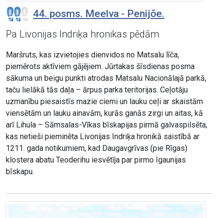
44. posms. Meelva - Penijõe.
Pa Livonijas Indriķa hronikas pēdām
Maršruts, kas izvietojies dienvidos no Matsalu līča,
piemērots aktīviem gājējiem. Jūrtakas šīsdienas posma
sākuma un beigu punkti atrodas Matsalu Nacionālajā parkā,
taču lielākā tās daļa – ārpus parka teritorijas. Ceļotāju
uzmanību piesaistīs mazie ciemi un lauku ceļi ar skaistām
viensētām un lauku ainavām, kurās ganās zirgi un aitas, kā
arī Lihula – Sāmsalas-Vīkas bīskapijas pirmā galvaspilsēta,
kas netieši pieminēta Livonijas Indriķa hronikā saistībā ar
1211. gada notikumiem, kad Daugavgrīvas (pie Rīgas)
klostera abatu Teoderihu iesvētīja par pirmo Igaunijas
bīskapu.