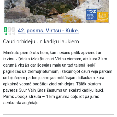
42. posms. Virtsu - Kuke.
Cauri orhideju un kadiķu laukiem
Maršruts piemērots tiem, kam iešanu patīk apvienot ar
izziņu. Jūrtaka izlokās cauri Virtsu ciemam, aiz kura 3 km
garumā virzās gar šosejas malu un tad taisnā leņķī
pagriežas uz ziemeļrietumiem, izlīkumojot cauri vēja parkam
un bijušajam padomju armijas militārajam lidlaukam, kura
apkaimē vasarā bagātīgi zied orhidejas. Tālāk skatam
paveras Suur Väin jūras šaurums un skaisti kadiķu lauki.
Pirms Jõeoja strauta ~ 1 km garumā ceļš iet pa jūras
senkrasta augšdaļu.