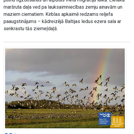
maršruta daļa ved pa lauksaimniecības zemju ainavām un
maziem ciematiem. Kirblas apkaimē redzams reljefa
paaugstinājums – kādreizējā Baltijas ledus ezera sala ar
senkrastu tās ziemeļdaļā.