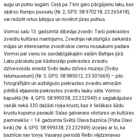
augu un putnu sugām. Ceļā pa 7 km garo pārgājienu taku, kas
sķērso Rumpo pussalu (Nr. 2, GPS: 58.970218, 23.265418),
var redzēt retus ķērpjus un novērot jūras putnus.
Vormsi salu 13. gadsimtā dibināja zviedri. Tieši piekrastes
zviedru kultūras mantojums, Zviedrijai raksturīgās sarkanās
mājas un interesantie zviedriskie ciemu nosaukumi padara
Vormsi par vienu no savdabīgākajām salām Baltijas jūrā.
Labu pārskatu par kādreizējo piekrastes zviedru
dzīvesveidu sniedz Svibi lauku dzīves muzejs (Sviby
talumuuseum) (Nr. 3, GPS: 58.985012, 23.301669) – pēc
fotogrāfijām un aizbēgušo piekrastes zviedru atmiņām
pilnībā atjaunota piekrastes zviedru lauku sēta. Vormsi
kapsētā (Nr. 4, GPS: 58.999338, 23.232949) ir saglabājušies
vairāk nekā 330 dažādi riņķa krusti, kas ir lielākais šādu
krustu kopums pasaulē. Salas galvenais vēstures un kultūras
piemineklis – 14. gadsimta Svētā Olava baznīca (Püha Olavi
kirik) (Nr. 4, GPS: 58.999338, 23.232949) izceļas ar to, ka
baznīcai nav torņa. Vasaras periodā Relbi vējdzirnavas