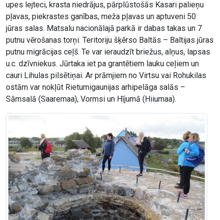
upes lejteci, krasta niedrājus, pārplūstošās Kasari palieņu
pļavas, piekrastes ganības, meža pļavas un aptuveni 50
jūras salas. Matsalu nacionālajā parkā ir dabas takas un 7
putnu vērošanas torņi. Teritoriju šķērso Baltās – Baltijas jūras
putnu migrācijas ceļš. Te var ieraudzīt briežus, alņus, lapsas
u.c. dzīvniekus. Jūrtaka iet pa grantētiem lauku ceļiem un
cauri Lihulas pilsētiņai. Ar prāmjiem no Virtsu vai Rohukilas
ostām var nokļūt Rietumigaunijas arhipelāga salās –
Sāmsalā (Saaremaa), Vormsi un Hījumā (Hiiumaa).