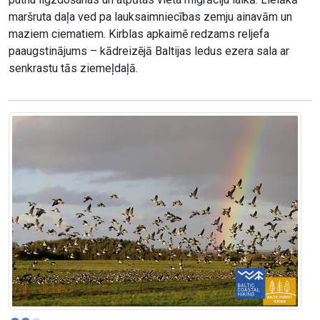
maršruta daļa ved pa lauksaimniecības zemju ainavām un
maziem ciematiem. Kirblas apkaimē redzams reljefa
paaugstinājums – kādreizējā Baltijas ledus ezera sala ar
senkrastu tās ziemeļdaļā.