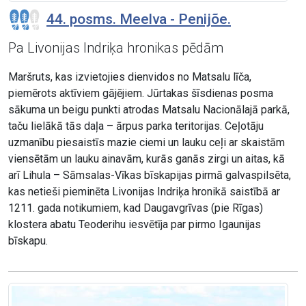
44. posms. Meelva - Penijõe.
Pa Livonijas Indriķa hronikas pēdām
Maršruts, kas izvietojies dienvidos no Matsalu līča,
piemērots aktīviem gājējiem. Jūrtakas šīsdienas posma
sākuma un beigu punkti atrodas Matsalu Nacionālajā parkā,
taču lielākā tās daļa – ārpus parka teritorijas. Ceļotāju
uzmanību piesaistīs mazie ciemi un lauku ceļi ar skaistām
viensētām un lauku ainavām, kurās ganās zirgi un aitas, kā
arī Lihula – Sāmsalas-Vīkas bīskapijas pirmā galvaspilsēta,
kas netieši pieminēta Livonijas Indriķa hronikā saistībā ar
1211. gada notikumiem, kad Daugavgrīvas (pie Rīgas)
klostera abatu Teoderihu iesvētīja par pirmo Igaunijas
bīskapu.