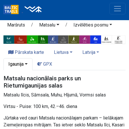
Maršruts
Matsalu
Izvēlēties posmu
Pārskata karte
Lietuva
Latvija
Igaunija
GPX
Matsalu nacionālais parks un
Rietumigaunijas salas
Matsalu līcis, Sāmsala, Muhu, Hījumā, Vormsi salas
Virtsu - Puise: 100 km, 42.–46. diena
Jūrtaka ved cauri Matsalu nacionālajam parkam – lielākajam
Ziemeļeiropas mitrājam. Tas ietver seklo Matsalu līci, Kasari