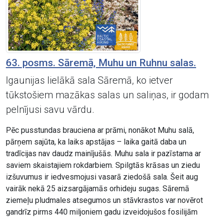
63. posms. Sāremā, Muhu un Ruhnu salas.
Igaunijas lielākā sala Sāremā, ko ietver
tūkstošiem mazākas salas un saliņas, ir godam
pelnījusi savu vārdu.
Pēc pusstundas brauciena ar prāmi, nonākot Muhu salā,
pārņem sajūta, ka laiks apstājas – laika gaitā daba un
tradīcijas nav daudz mainījušās. Muhu sala ir pazīstama ar
saviem skaistajiem rokdarbiem. Spilgtās krāsas un ziedu
izšuvumus ir iedvesmojusi vasarā ziedošā sala. Šeit aug
vairāk nekā 25 aizsargājamās orhideju sugas. Sāremā
ziemeļu pludmales atsegumos un stāvkrastos var novērot
gandrīz pirms 440 miljoniem gadu izveidojušos fosilijām