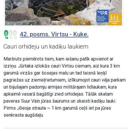
42. posms. Virtsu - Kuke.
Cauri orhideju un kadiķu laukiem
Maršruts piemērots tiem, kam iešanu patīk apvienot ar
izziņu. Jūrtaka izlokās cauri Virtsu ciemam, aiz kura 3 km
garumā virzās gar šosejas malu un tad taisnā leņķī
pagriežas uz ziemeļrietumiem, izlīkumojot cauri vēja parkam
un bijušajam padomju armijas militārajam lidlaukam, kura
apkaimē vasarā bagātīgi zied orhidejas. Tālāk skatam
paveras Suur Väin jūras šaurums un skaisti kadiķu lauki.
Pirms Jõeoja strauta ~ 1 km garumā ceļš iet pa jūras
senkrasta augšdaļu.