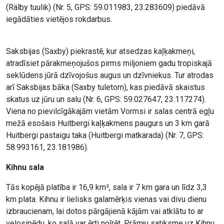
(Rälby tuulik) (Nr. 5, GPS: 59.011983, 23.283609) piedāvā
iegādāties vietējos rokdarbus.
Saksbijas (Saxby) piekrastē, kur atsedzas kaļķakmeņi,
atradīsiet pārakmeņojušos pirms miljoniem gadu tropiskajā
seklūdens jūrā dzīvojošus augus un dzīvniekus. Tur atrodas
arī Saksbijas bāka (Saxby tuletorn), kas piedāvā skaistus
skatus uz jūru un salu (Nr. 6, GPS: 59.027647, 23.117274).
Viena no pievilcīgākajām vietām Vormsi ir salas centrā egļu
mežā esošais Huitbergi kaļķakmens paugurs un 3 km garā
Huitbergi pastaigu taka (Huitbergi matkarada) (Nr. 7, GPS:
58.993161, 23.181986).
Kihnu sala
Tās kopējā platība ir 16,9 km², sala ir 7 km gara un līdz 3,3
km plata. Kihnu ir lielisks galamērķis vienas vai divu dienu
izbraucienam, lai dotos pārgājienā kājām vai atklātu to ar
velosipēdu, ko salā var ērti noīrēt. Prāmju satiksme uz Kihnu