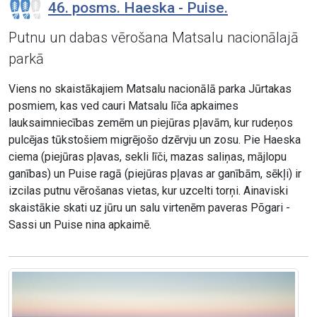
46. posms. Haeska - Puise.
Putnu un dabas vērošana Matsalu nacionālajā
parkā
Viens no skaistākajiem Matsalu nacionālā parka Jūrtakas
posmiem, kas ved cauri Matsalu līča apkaimes
lauksaimniecības zemēm un piejūras pļavām, kur rudeņos
pulcējas tūkstošiem migrējošo dzērvju un zosu. Pie Haeska
ciema (piejūras pļavas, sekli līči, mazas saliņas, mājlopu
ganības) un Puise ragā (piejūras pļavas ar ganībām, sēkļi) ir
izcilas putnu vērošanas vietas, kur uzcelti torņi. Ainaviski
skaistākie skati uz jūru un salu virtenēm paveras Põgari -
Sassi un Puise nina apkaimē.