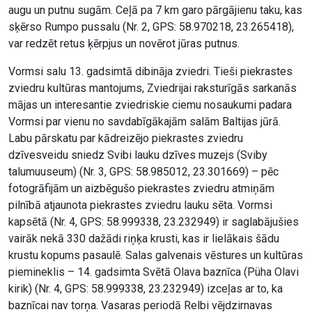
augu un putnu sugām. Ceļā pa 7 km garo pārgājienu taku, kas
sķērso Rumpo pussalu (Nr. 2, GPS: 58.970218, 23.265418),
var redzēt retus ķērpjus un novērot jūras putnus.
Vormsi salu 13. gadsimtā dibināja zviedri. Tieši piekrastes
zviedru kultūras mantojums, Zviedrijai raksturīgās sarkanās
mājas un interesantie zviedriskie ciemu nosaukumi padara
Vormsi par vienu no savdabīgākajām salām Baltijas jūrā.
Labu pārskatu par kādreizējo piekrastes zviedru
dzīvesveidu sniedz Svibi lauku dzīves muzejs (Sviby
talumuuseum) (Nr. 3, GPS: 58.985012, 23.301669) – pēc
fotogrāfijām un aizbēgušo piekrastes zviedru atmiņām
pilnībā atjaunota piekrastes zviedru lauku sēta. Vormsi
kapsētā (Nr. 4, GPS: 58.999338, 23.232949) ir saglabājušies
vairāk nekā 330 dažādi riņķa krusti, kas ir lielākais šādu
krustu kopums pasaulē. Salas galvenais vēstures un kultūras
piemineklis – 14. gadsimta Svētā Olava baznīca (Püha Olavi
kirik) (Nr. 4, GPS: 58.999338, 23.232949) izceļas ar to, ka
baznīcai nav torņa. Vasaras periodā Relbi vējdzirnavas