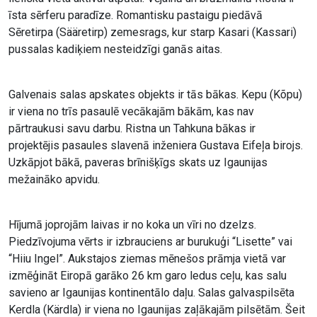
īsta sērferu paradīze. Romantisku pastaigu piedāvā
Sēretirpa (Sääretirp) zemesrags, kur starp Kasari (Kassari)
pussalas kadiķiem nesteidzīgi ganās aitas.
Galvenais salas apskates objekts ir tās bākas. Kepu (Kõpu)
ir viena no trīs pasaulē vecākajām bākām, kas nav
pārtraukusi savu darbu. Ristna un Tahkuna bākas ir
projektējis pasaules slavenā inženiera Gustava Eifeļa birojs.
Uzkāpjot bākā, paveras brīnišķīgs skats uz Igaunijas
mežaināko apvidu.
Hījumā joprojām laivas ir no koka un vīri no dzelzs.
Piedzīvojuma vērts ir izbrauciens ar burukuģi “Lisette” vai
“Hiiu Ingel”. Aukstajos ziemas mēnešos prāmja vietā var
izmēģināt Eiropā garāko 26 km garo ledus ceļu, kas salu
savieno ar Igaunijas kontinentālo daļu. Salas galvaspilsēta
Kerdla (Kärdla) ir viena no Igaunijas zaļākajām pilsētām. Šeit