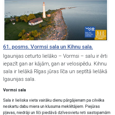
61. posms. Vormsi sala un Kihnu sala.
Igaunijas ceturto lielāko – Vormsi – salu ir ērti
iepazīt gan ar kājām, gan ar velosipēdu. Kihnu
sala ir lielākā Rīgas jūras līča un septītā lielākā
Igaunijas sala.
Vormsi sala
Sala ir lieliska vieta vairāku dienu pārgājienam pa cilvēka
neskartu dabu miera un klusuma meklētājiem. Piejūras
pļavas, niedrāji un līči piedāvā dzīvesvietu reti sastopamām