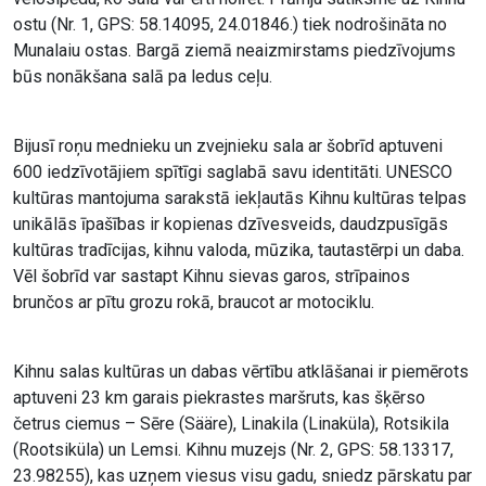
ostu (Nr. 1, GPS: 58.14095, 24.01846.) tiek nodrošināta no
Munalaiu ostas. Bargā ziemā neaizmirstams piedzīvojums
būs nonākšana salā pa ledus ceļu.
Bijusī roņu mednieku un zvejnieku sala ar šobrīd aptuveni
600 iedzīvotājiem spītīgi saglabā savu identitāti. UNESCO
kultūras mantojuma sarakstā iekļautās Kihnu kultūras telpas
unikālās īpašības ir kopienas dzīvesveids, daudzpusīgās
kultūras tradīcijas, kihnu valoda, mūzika, tautastērpi un daba.
Vēl šobrīd var sastapt Kihnu sievas garos, strīpainos
brunčos ar pītu grozu rokā, braucot ar motociklu.
Kihnu salas kultūras un dabas vērtību atklāšanai ir piemērots
aptuveni 23 km garais piekrastes maršruts, kas šķērso
četrus ciemus – Sēre (Sääre), Linakila (Linaküla), Rotsikila
(Rootsiküla) un Lemsi. Kihnu muzejs (Nr. 2, GPS: 58.13317,
23.98255), kas uzņem viesus visu gadu, sniedz pārskatu par