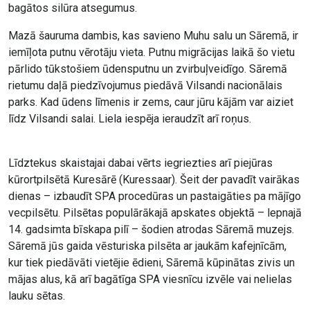
bagātos silūra atsegumus.
Mazā šauruma dambis, kas savieno Muhu salu un Sāremā, ir
iemīļota putnu vērotāju vieta. Putnu migrācijas laikā šo vietu
pārlido tūkstošiem ūdensputnu un zvirbuļveidīgo. Sāremā
rietumu daļā piedzīvojumus piedāvā Vilsandi nacionālais
parks. Kad ūdens līmenis ir zems, caur jūru kājām var aiziet
līdz Vilsandi salai. Liela iespēja ieraudzīt arī roņus.
Līdztekus skaistajai dabai vērts iegriezties arī piejūras
kūrortpilsētā Kuresārē (Kuressaar). Šeit der pavadīt vairākas
dienas – izbaudīt SPA procedūras un pastaigāties pa mājīgo
vecpilsētu. Pilsētas populārākajā apskates objektā – lepnajā
14. gadsimta bīskapa pilī – šodien atrodas Sāremā muzejs.
Sāremā jūs gaida vēsturiska pilsēta ar jaukām kafejnīcām,
kur tiek piedāvāti vietējie ēdieni, Sāremā kūpinātas zivis un
mājas alus, kā arī bagātīga SPA viesnīcu izvēle vai nelielas
lauku sētas.