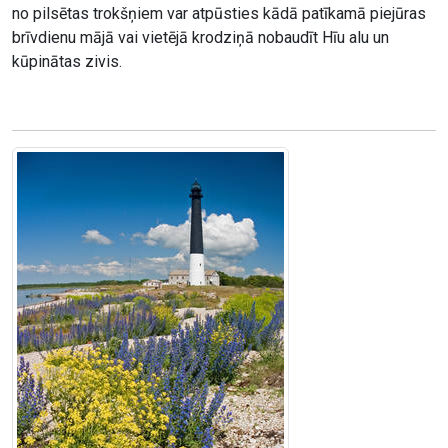
no pilsētas trokšņiem var atpūsties kādā patīkamā piejūras
brīvdienu mājā vai vietējā krodziņā nobaudīt Hīu alu un
kūpinātas zivis.