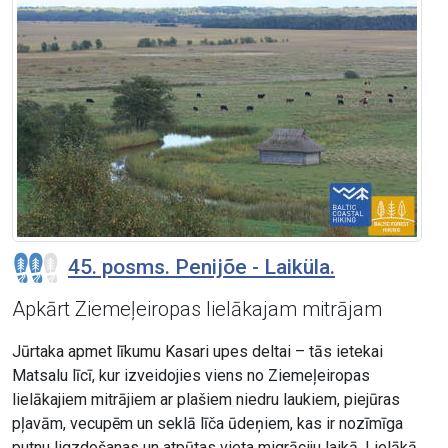
45. posms. Penijõe - Laiküla.
Apkārt Ziemeļeiropas lielākajam mitrājam
Jūrtaka apmet līkumu Kasari upes deltai – tās ietekai
Matsalu līcī, kur izveidojies viens no Ziemeļeiropas
lielākajiem mitrājiem ar plašiem niedru laukiem, piejūras
pļavām, vecupēm un seklā līča ūdeņiem, kas ir nozīmīga
putnu ligzdošanas un atpūtas vieta migrāciju laikā. Lielākā