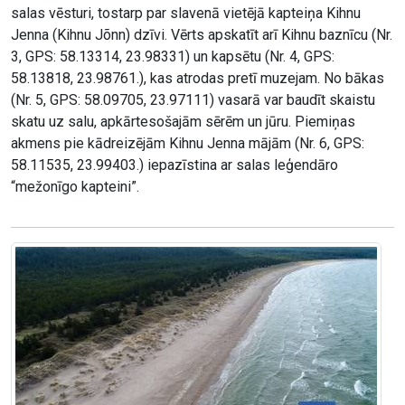
salas vēsturi, tostarp par slavenā vietējā kapteiņa Kihnu
Jenna (Kihnu Jõnn) dzīvi. Vērts apskatīt arī Kihnu baznīcu (Nr.
3, GPS: 58.13314, 23.98331) un kapsētu (Nr. 4, GPS:
58.13818, 23.98761.), kas atrodas pretī muzejam. No bākas
(Nr. 5, GPS: 58.09705, 23.97111) vasarā var baudīt skaistu
skatu uz salu, apkārtesošajām sērēm un jūru. Piemiņas
akmens pie kādreizējām Kihnu Jenna mājām (Nr. 6, GPS:
58.11535, 23.99403.) iepazīstina ar salas leģendāro
“mežonīgo kapteini”.