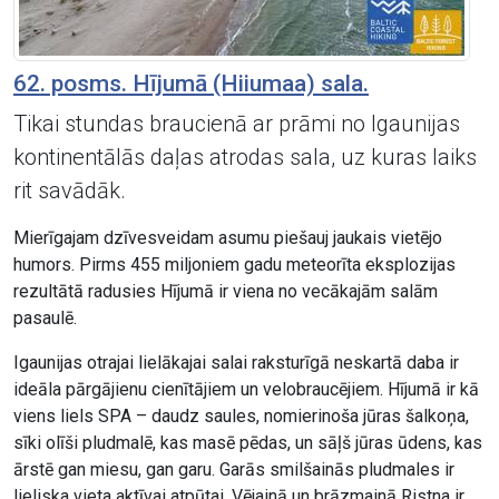
62. posms. Hījumā (Hiiumaa) sala.
Tikai stundas braucienā ar prāmi no Igaunijas
kontinentālās daļas atrodas sala, uz kuras laiks
rit savādāk.
Mierīgajam dzīvesveidam asumu piešauj jaukais vietējo
humors. Pirms 455 miljoniem gadu meteorīta eksplozijas
rezultātā radusies Hījumā ir viena no vecākajām salām
pasaulē.
Igaunijas otrajai lielākajai salai raksturīgā neskartā daba ir
ideāla pārgājienu cienītājiem un velobraucējiem. Hījumā ir kā
viens liels SPA – daudz saules, nomierinoša jūras šalkoņa,
sīki olīši pludmalē, kas masē pēdas, un sāļš jūras ūdens, kas
ārstē gan miesu, gan garu. Garās smilšainās pludmales ir
lieliska vieta aktīvai atpūtai. Vējainā un brāzmainā Ristna ir