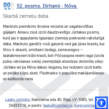
52. posms. Dirhami - Nõva.
Skarbā ziemeļu daba
Maršruts piemērots ikviena vecuma un sagatavotības
gājējam. Ainavu ziņā izcili daudzveidīgs Jūrtakas posms,
kurā jau ir apjaušama Igaunijas ziemeļu piekrastei raksturīgā
daba. Maršruts gandrīz visā garumā ved gar jūras krastu, kur
līčos ir skaisti, smilšaini liedagi, zemesragos –
laukakmeņiem klāti krasti, bet Põõsaspea neem raga (izcila
putnu vērošanas vieta) ziemeļdaļā atsedzas dolomīta slāņi.
Jūrtaka iet pa Nõva dabas liegumu, kur redzami izcili balto
un pelēko kāpu skati. Pludmales ir populāra makšķerēšanas
un kaitborda vieta.
Lauku ceļotājs
, Kalnciema iela 40, Rīga, LV-1083, tel.: +371
26433316, e-pasts:
lauku@celotajs.lv
,
www.celotajs.lv