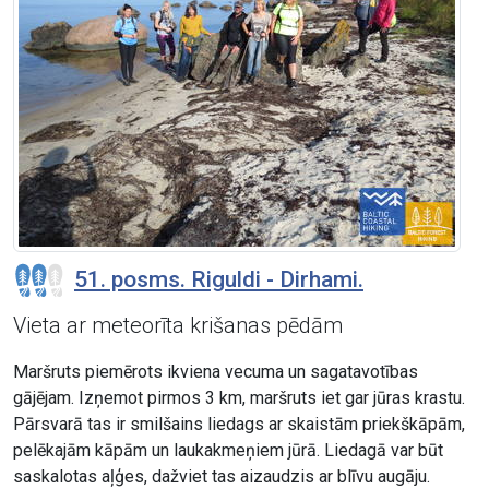
51. posms. Riguldi - Dirhami.
Vieta ar meteorīta krišanas pēdām
Maršruts piemērots ikviena vecuma un sagatavotības
gājējam. Izņemot pirmos 3 km, maršruts iet gar jūras krastu.
Pārsvarā tas ir smilšains liedags ar skaistām priekškāpām,
pelēkajām kāpām un laukakmeņiem jūrā. Liedagā var būt
saskalotas aļģes, dažviet tas aizaudzis ar blīvu augāju.