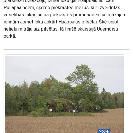
platsliežu dzelzceļu, izmet loku gar Haapsalu līci caur
Pullapää neem, šķērso piekrastes mežus, kur izveidotas
veselības takas un pa piekrastes promenādēm un mazajām
ieliņām apmet loku apkārt Haapsalas pilsētai. Šķērsojot
nelielu mitrāju aiz pilsētas, tā finišē skaistajā Uuemõisa
parkā.