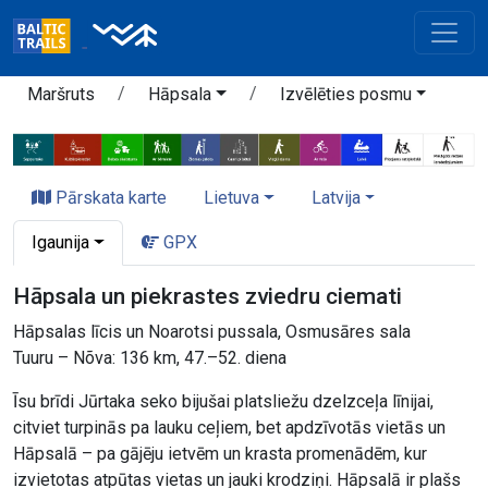
Maršruts
Hāpsala
Izvēlēties posmu
Pārskata karte
Lietuva
Latvija
Igaunija
GPX
Hāpsala un piekrastes zviedru ciemati
Hāpsalas līcis un Noarotsi pussala, Osmusāres sala
Tuuru – Nõva: 136 km, 47.–52. diena
Īsu brīdi Jūrtaka seko bijušai platsliežu dzelzceļa līnijai,
citviet turpinās pa lauku ceļiem, bet apdzīvotās vietās un
Hāpsalā – pa gājēju ietvēm un krasta promenādēm, kur
izvietotas atpūtas vietas un jauki krodziņi. Hāpsalā ir plašs