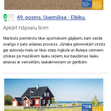
49. posms. Uuemõisa - Elbiku.
Apkārt Hāpsalu līcim
Maršruts piemērots tikai sportiskiem gājējiem, kam vairāk
svarīgs ir pats iešanas process. Jūrtaka galvenokārt virzās
gar autoceļu malu un tikai starp Ingküla un Aulepa ciemiem
izlokas pa mazākiem lauku ceļiem, kur baudāmas lauku
ainavas ar viensētām, laukakmeņiem un ganībām.