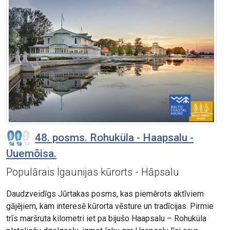
48. posms. Rohuküla - Haapsalu -
Uuemõisa.
Populārais Igaunijas kūrorts - Hāpsalu
Daudzveidīgs Jūrtakas posms, kas piemērots aktīviem
gājējiem, kam interesē kūrorta vēsture un tradīcijas. Pirmie
trīs maršruta kilometri iet pa bijušo Haapsalu – Rohuküla