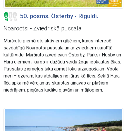
50. posms. Österby - Riguldi.
Noarootsi - Zviedriskā pussala
Maršruts piemērots aktīviem gājējiem, kurus interesē
savdabīgā Noarootsi pussala un ar zviedriem saistītā
kultūrvide. Maršruts izved cauri Österby, Pürksi, Hosby un
Hara ciemiem, kuros ir dažādu veidu žogu ieskautas ēkas.
Pussalas ziemeļos taka apmet loku aizaugošajam Vööla
meri – ezeram, kas atdalījies no jūras kā līcis. Seklā Hara
līča apkaimē vērojamas skaistas ainavas ar plašiem
niedrājiem, piejūras kadiķu pļavām un mājlopiem.