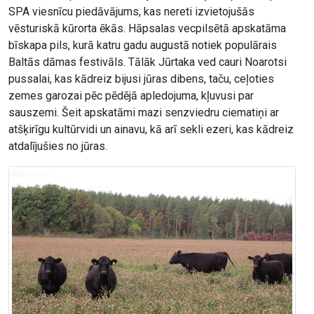
SPA viesnīcu piedāvājums, kas nereti izvietojušās
vēsturiskā kūrorta ēkās. Hāpsalas vecpilsētā apskatāma
bīskapa pils, kurā katru gadu augustā notiek populārais
Baltās dāmas festivāls. Tālāk Jūrtaka ved cauri Noarotsi
pussalai, kas kādreiz bijusi jūras dibens, taču, ceļoties
zemes garozai pēc pēdējā apledojuma, kļuvusi par
sauszemi. Šeit apskatāmi mazi senzviedru ciematiņi ar
atšķirīgu kultūrvidi un ainavu, kā arī sekli ezeri, kas kādreiz
atdalījušies no jūras.