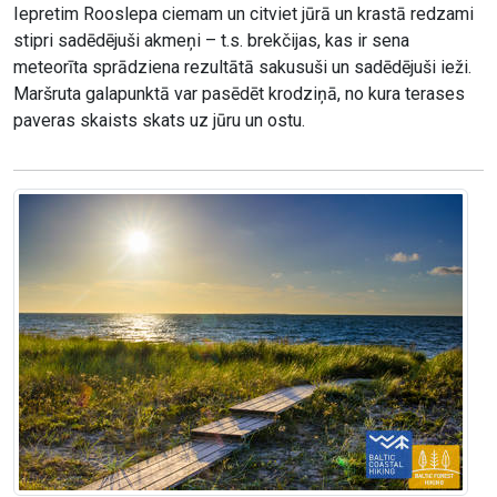
Iepretim Rooslepa ciemam un citviet jūrā un krastā redzami
stipri sadēdējuši akmeņi – t.s. brekčijas, kas ir sena
meteorīta sprādziena rezultātā sakusuši un sadēdējuši ieži.
Maršruta galapunktā var pasēdēt krodziņā, no kura terases
paveras skaists skats uz jūru un ostu.