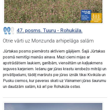
47. posms. Tuuru - Rohuküla.
Otrie vārti uz Monzunda arhipelāga salām
Jūrtakas posms piemērots aktīviem gājējiem. Šajā Jūrtakas
posmā nemitīgi mainās ainava. Mazi ciemi mijas ar
apstrādātiem laukiem, ganībām, viensētām un kaļķakmens
ieguves karjeriem. Iešanu gar jūras krastu ierobežo mitrāji un
privātīpašumi, tādēļ maršruts pie jūras iznāk tikai Kiviküla un
Pusku ciemos, kur paveras skati uz Väinameri jūras šaurumu
un daudzām salām, kā arī pie Rohuküla ostas.