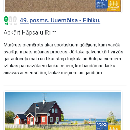
49. posms. Uuemõisa - Elbiku.
Apkārt Hāpsalu līcim
Maršruts piemērots tikai sportiskiem gājējiem, kam vairāk
svarīgs ir pats iešanas process. Jūrtaka galvenokārt virzās
gar autoceļu malu un tikai starp Ingküla un Aulepa ciemiem
izlokas pa mazākiem lauku ceļiem, kur baudāmas lauku
ainavas ar viensētām, laukakmeņiem un ganībām.