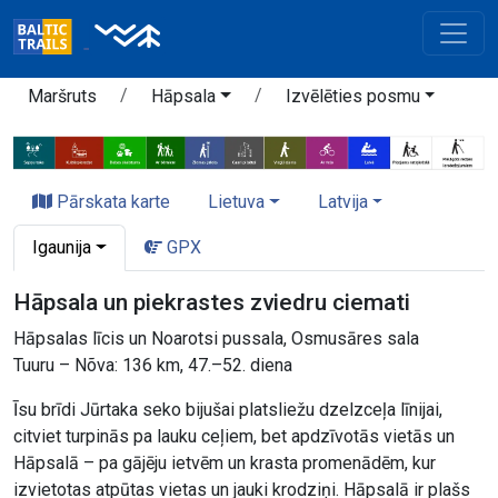
Maršruts
Hāpsala
Izvēlēties posmu
Pārskata karte
Lietuva
Latvija
Igaunija
GPX
Hāpsala un piekrastes zviedru ciemati
Hāpsalas līcis un Noarotsi pussala, Osmusāres sala
Tuuru – Nõva: 136 km, 47.–52. diena
Īsu brīdi Jūrtaka seko bijušai platsliežu dzelzceļa līnijai,
citviet turpinās pa lauku ceļiem, bet apdzīvotās vietās un
Hāpsalā – pa gājēju ietvēm un krasta promenādēm, kur
izvietotas atpūtas vietas un jauki krodziņi. Hāpsalā ir plašs