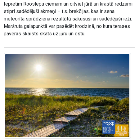
Iepretim Rooslepa ciemam un citviet jūrā un krastā redzami
stipri sadēdējuši akmeņi – t.s. brekčijas, kas ir sena
meteorīta sprādziena rezultātā sakusuši un sadēdējuši ieži.
Maršruta galapunktā var pasēdēt krodziņā, no kura terases
paveras skaists skats uz jūru un ostu.