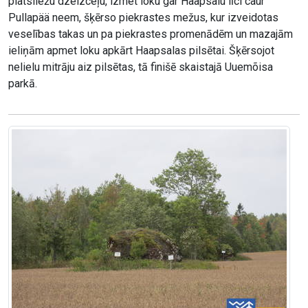
platsliežu dzelzceļu, izmet loku gar Haapsalu līci caur
Pullapää neem, šķērso piekrastes mežus, kur izveidotas
veselības takas un pa piekrastes promenādēm un mazajām
ieliņām apmet loku apkārt Haapsalas pilsētai. Šķērsojot
nelielu mitrāju aiz pilsētas, tā finišē skaistajā Uuemõisa
parkā.