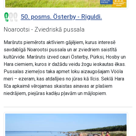
50. posms. Österby - Riguldi.
Noarootsi - Zviedriskā pussala
Maršruts piemērots aktīviem gājējiem, kurus interesē
savdabīgā Noarootsi pussala un ar zviedriem saistītā
kultūrvide. Maršruts izved cauri Österby, Pürksi, Hosby un
Hara ciemiem, kuros ir dažādu veidu žogu ieskautas ēkas.
Pussalas ziemeļos taka apmet loku aizaugošajam Vööla
meri – ezeram, kas atdalījies no jūras kā līcis. Seklā Hara
līča apkaimē vērojamas skaistas ainavas ar plašiem
niedrājiem, piejūras kadiķu pļavām un mājlopiem.