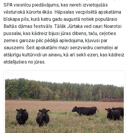
SPA viesnīcu piedāvājums, kas nereti izvietojušās
vēsturiskā kūrorta ēkās. Hāpsalas vecpilsētā apskatāma
bīskapa pils, kurā katru gadu augustā notiek populārais
Baltās dāmas festivāls. Tālāk Jūrtaka ved cauri Noarotsi
pussalai, kas kādreiz bijusi jūras dibens, taču, ceļoties
zemes garozai pēc pēdējā apledojuma, kļuvusi par
sauszemi. Šeit apskatāmi mazi senzviedru ciematiņi ar
atšķirīgu kultūrvidi un ainavu, kā arī sekli ezeri, kas kādreiz
atdalījušies no jūras.