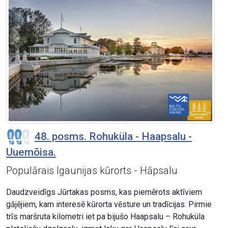
48. posms. Rohuküla - Haapsalu -
Uuemõisa.
Populārais Igaunijas kūrorts - Hāpsalu
Daudzveidīgs Jūrtakas posms, kas piemērots aktīviem
gājējiem, kam interesē kūrorta vēsture un tradīcijas. Pirmie
trīs maršruta kilometri iet pa bijušo Haapsalu – Rohuküla