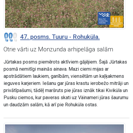
47. posms. Tuuru - Rohuküla.
Otrie vārti uz Monzunda arhipelāga salām
Jūrtakas posms piemērots aktīviem gājējiem. Šajā Jūrtakas
posmā nemitīgi mainās ainava. Mazi ciemi mijas ar
apstrādātiem laukiem, ganībām, viensētām un kaļķakmens
ieguves karjeriem. Iešanu gar jūras krastu ierobežo mitrāji un
privātīpašumi, tādēļ maršruts pie jūras iznāk tikai Kiviküla un
Pusku ciemos, kur paveras skati uz Väinameri jūras šaurumu
un daudzām salām, kā arī pie Rohuküla ostas.