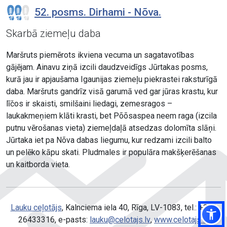
52. posms. Dirhami - Nõva.
Skarbā ziemeļu daba
Maršruts piemērots ikviena vecuma un sagatavotības
gājējam. Ainavu ziņā izcili daudzveidīgs Jūrtakas posms,
kurā jau ir apjaušama Igaunijas ziemeļu piekrastei raksturīgā
daba. Maršruts gandrīz visā garumā ved gar jūras krastu, kur
līčos ir skaisti, smilšaini liedagi, zemesragos –
laukakmeņiem klāti krasti, bet Põõsaspea neem raga (izcila
putnu vērošanas vieta) ziemeļdaļā atsedzas dolomīta slāņi.
Jūrtaka iet pa Nõva dabas liegumu, kur redzami izcili balto
un pelēko kāpu skati. Pludmales ir populāra makšķerēšanas
un kaitborda vieta.
Lauku ceļotājs
, Kalnciema iela 40, Rīga, LV-1083, tel.: +371
26433316, e-pasts:
lauku@celotajs.lv
,
www.celotajs.lv