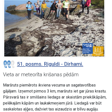
51. posms. Riguldi - Dirhami.
Vieta ar meteorīta krišanas pēdām
Maršruts piemērots ikviena vecuma un sagatavotības
gājējam. Izņemot pirmos 3 km, maršruts iet gar jūras krastu.
Pārsvarā tas ir smilšains liedags ar skaistām priekškāpām,
pelēkajām kāpām un laukakmeņiem jūrā. Liedagā var būt
saskalotas aļģes, dažviet tas aizaudzis ar blīvu augāju.