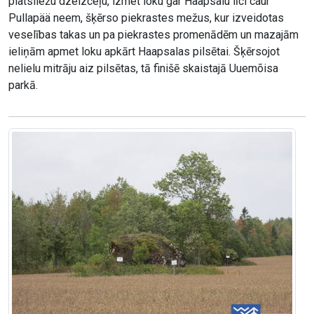
platsliežu dzelzceļu, izmet loku gar Haapsalu līci caur
Pullapää neem, šķērso piekrastes mežus, kur izveidotas
veselības takas un pa piekrastes promenādēm un mazajām
ieliņām apmet loku apkārt Haapsalas pilsētai. Šķērsojot
nelielu mitrāju aiz pilsētas, tā finišē skaistajā Uuemõisa
parkā.