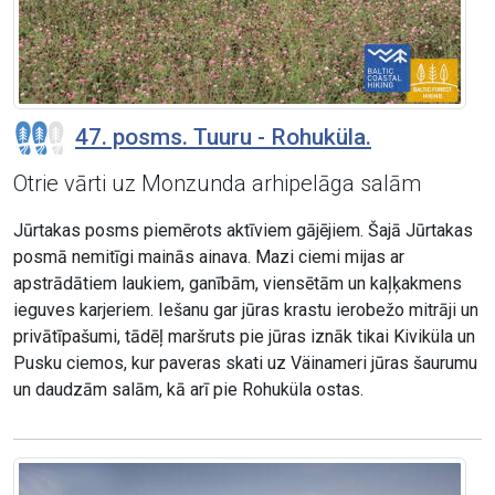
47. posms. Tuuru - Rohuküla.
Otrie vārti uz Monzunda arhipelāga salām
Jūrtakas posms piemērots aktīviem gājējiem. Šajā Jūrtakas
posmā nemitīgi mainās ainava. Mazi ciemi mijas ar
apstrādātiem laukiem, ganībām, viensētām un kaļķakmens
ieguves karjeriem. Iešanu gar jūras krastu ierobežo mitrāji un
privātīpašumi, tādēļ maršruts pie jūras iznāk tikai Kiviküla un
Pusku ciemos, kur paveras skati uz Väinameri jūras šaurumu
un daudzām salām, kā arī pie Rohuküla ostas.