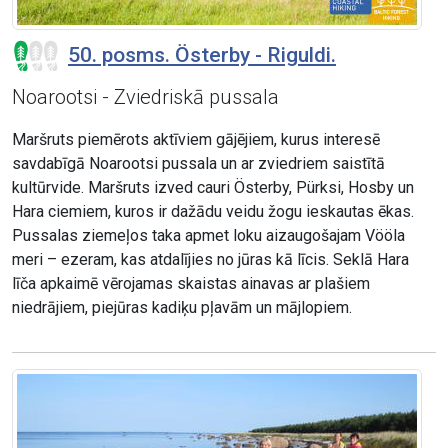
50. posms. Österby - Riguldi.
Noarootsi - Zviedriskā pussala
Maršruts piemērots aktīviem gājējiem, kurus interesē
savdabīgā Noarootsi pussala un ar zviedriem saistītā
kultūrvide. Maršruts izved cauri Österby, Pürksi, Hosby un
Hara ciemiem, kuros ir dažādu veidu žogu ieskautas ēkas.
Pussalas ziemeļos taka apmet loku aizaugošajam Vööla
meri – ezeram, kas atdalījies no jūras kā līcis. Seklā Hara
līča apkaimē vērojamas skaistas ainavas ar plašiem
niedrājiem, piejūras kadiķu pļavām un mājlopiem.