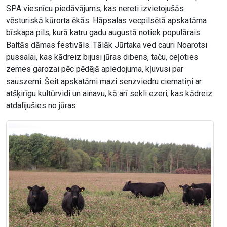
SPA viesnīcu piedāvājums, kas nereti izvietojušās
vēsturiskā kūrorta ēkās. Hāpsalas vecpilsētā apskatāma
bīskapa pils, kurā katru gadu augustā notiek populārais
Baltās dāmas festivāls. Tālāk Jūrtaka ved cauri Noarotsi
pussalai, kas kādreiz bijusi jūras dibens, taču, ceļoties
zemes garozai pēc pēdējā apledojuma, kļuvusi par
sauszemi. Šeit apskatāmi mazi senzviedru ciematiņi ar
atšķirīgu kultūrvidi un ainavu, kā arī sekli ezeri, kas kādreiz
atdalījušies no jūras.