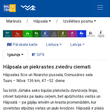
Maršruts
Hāpsala
Izvēlēties posmu
Pārskata karte
Lietuva
Latvija
Igaunija
GPX
Hāpsala un piekrastes zviedru ciemati
Hāpsalas līcis un Noarotsi pussala, Osmusāres sala
Tuuru – Nõva: 136 km, 47.–52. diena
Īsu brīdi Jūrtaka seko bijušai platsliežu dzelzceļa līnijai,
citviet turpinās pa lauku ceļiem, bet apdzīvotās vietās un
Hāpsalā – pa gājēju ietvēm un krasta promenādēm, kur
izvietotas atpūtas vietas un jauki krodziņi. Hāpsalā ir plašs