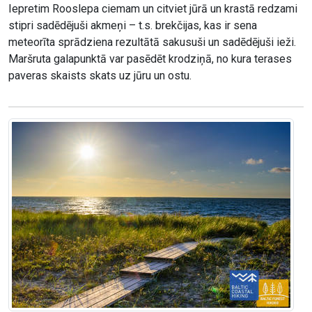
Iepretim Rooslepa ciemam un citviet jūrā un krastā redzami
stipri sadēdējuši akmeņi – t.s. brekčijas, kas ir sena
meteorīta sprādziena rezultātā sakusuši un sadēdējuši ieži.
Maršruta galapunktā var pasēdēt krodziņā, no kura terases
paveras skaists skats uz jūru un ostu.