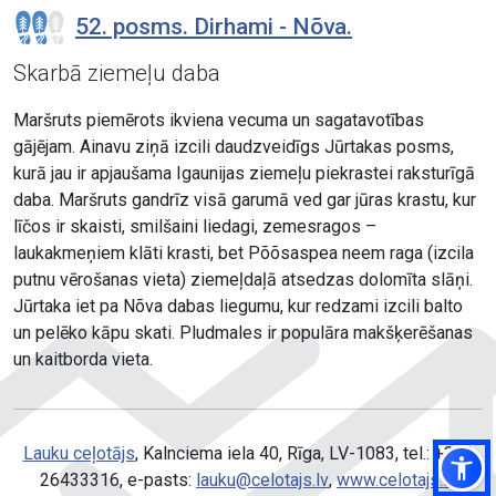
52. posms. Dirhami - Nõva.
Skarbā ziemeļu daba
Maršruts piemērots ikviena vecuma un sagatavotības
gājējam. Ainavu ziņā izcili daudzveidīgs Jūrtakas posms,
kurā jau ir apjaušama Igaunijas ziemeļu piekrastei raksturīgā
daba. Maršruts gandrīz visā garumā ved gar jūras krastu, kur
līčos ir skaisti, smilšaini liedagi, zemesragos –
laukakmeņiem klāti krasti, bet Põõsaspea neem raga (izcila
putnu vērošanas vieta) ziemeļdaļā atsedzas dolomīta slāņi.
Jūrtaka iet pa Nõva dabas liegumu, kur redzami izcili balto
un pelēko kāpu skati. Pludmales ir populāra makšķerēšanas
un kaitborda vieta.
Lauku ceļotājs
, Kalnciema iela 40, Rīga, LV-1083, tel.: +371
26433316, e-pasts:
lauku@celotajs.lv
,
www.celotajs.lv