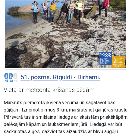
51. posms. Riguldi - Dirhami.
Vieta ar meteorīta krišanas pēdām
Maršruts piemērots ikviena vecuma un sagatavotības
gājējam. Izņemot pirmos 3 km, maršruts iet gar jūras krastu.
Pārsvarā tas ir smilšains liedags ar skaistām priekškāpām,
pelēkajām kāpām un laukakmeņiem jūrā. Liedagā var būt
saskalotas aļģes, dažviet tas aizaudzis ar blīvu augāju.