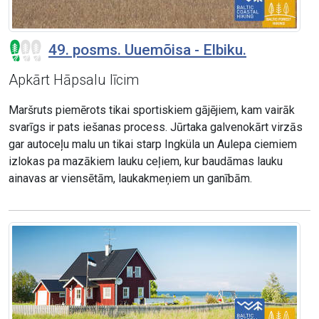
49. posms. Uuemõisa - Elbiku.
Apkārt Hāpsalu līcim
Maršruts piemērots tikai sportiskiem gājējiem, kam vairāk
svarīgs ir pats iešanas process. Jūrtaka galvenokārt virzās
gar autoceļu malu un tikai starp Ingküla un Aulepa ciemiem
izlokas pa mazākiem lauku ceļiem, kur baudāmas lauku
ainavas ar viensētām, laukakmeņiem un ganībām.