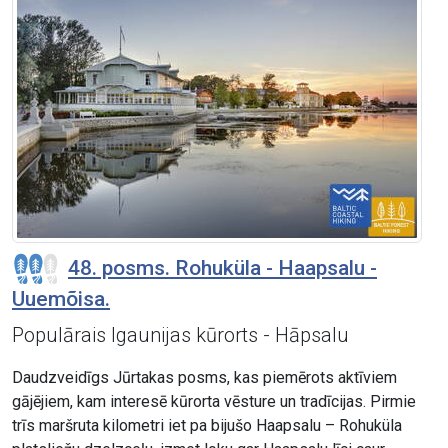
48. posms. Rohuküla - Haapsalu -
Uuemõisa.
Populārais Igaunijas kūrorts - Hāpsalu
Daudzveidīgs Jūrtakas posms, kas piemērots aktīviem
gājējiem, kam interesē kūrorta vēsture un tradīcijas. Pirmie
trīs maršruta kilometri iet pa bijušo Haapsalu – Rohuküla