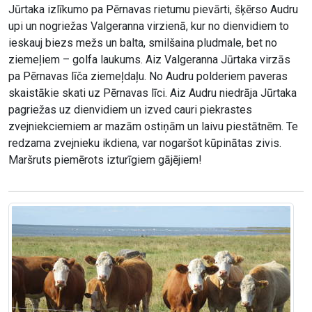
Jūrtaka izlīkumo pa Pērnavas rietumu pievārti, šķērso Audru
upi un nogriežas Valgeranna virzienā, kur no dienvidiem to
ieskauj biezs mežs un balta, smilšaina pludmale, bet no
ziemeļiem – golfa laukums. Aiz Valgeranna Jūrtaka virzās
pa Pērnavas līča ziemeļdaļu. No Audru polderiem paveras
skaistākie skati uz Pērnavas līci. Aiz Audru niedrāja Jūrtaka
pagriežas uz dienvidiem un izved cauri piekrastes
zvejniekciemiem ar mazām ostiņām un laivu piestātnēm. Te
redzama zvejnieku ikdiena, var nogaršot kūpinātas zivis.
Maršruts piemērots izturīgiem gājējiem!