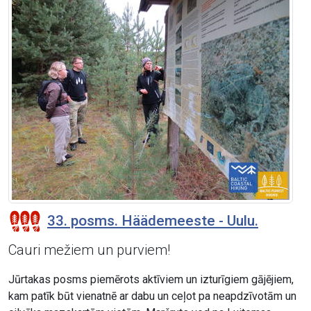
33. posms. Häädemeeste - Uulu.
Cauri mežiem un purviem!
Jūrtakas posms piemērots aktīviem un izturīgiem gājējiem,
kam patīk būt vienatnē ar dabu un ceļot pa neapdzīvotām un