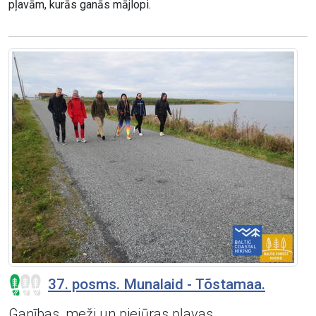
pļavām, kurās ganās mājlopi.
37. posms. Munalaid - Tõstamaa.
Ganības, meži un piejūras pļavas