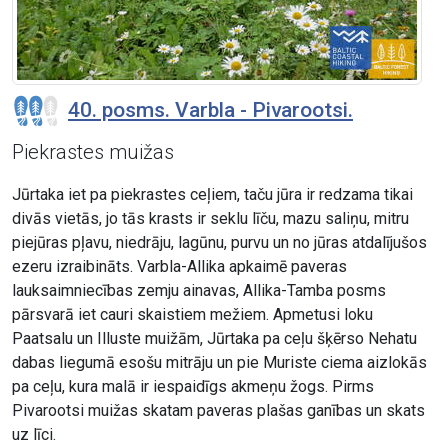
40. posms. Varbla - Pivarootsi.
Piekrastes muižas
Jūrtaka iet pa piekrastes ceļiem, taču jūra ir redzama tikai
divās vietās, jo tās krasts ir seklu līču, mazu saliņu, mitru
piejūras pļavu, niedrāju, lagūnu, purvu un no jūras atdalījušos
ezeru izraibināts. Varbla-Allika apkaimē paveras
lauksaimniecības zemju ainavas, Allika-Tamba posms
pārsvarā iet cauri skaistiem mežiem. Apmetusi loku
Paatsalu un Illuste muižām, Jūrtaka pa ceļu šķērso Nehatu
dabas liegumā esošu mitrāju un pie Muriste ciema aizlokās
pa ceļu, kura malā ir iespaidīgs akmeņu žogs. Pirms
Pivarootsi muižas skatam paveras plašas ganības un skats
uz līci.