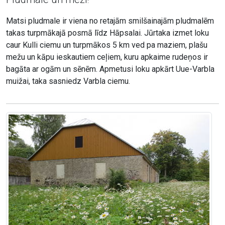
Matsi pludmale ir viena no retajām smilšainajām pludmalēm
takas turpmākajā posmā līdz Hāpsalai. Jūrtaka izmet loku
caur Kulli ciemu un turpmākos 5 km ved pa maziem, plašu
mežu un kāpu ieskautiem ceļiem, kuru apkaime rudeņos ir
bagāta ar ogām un sēnēm. Apmetusi loku apkārt Uue-Varbla
muižai, taka sasniedz Varbla ciemu.