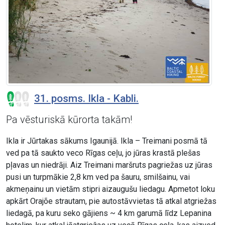
31. posms. Ikla - Kabli.
Pa vēsturiskā kūrorta takām!
Ikla ir Jūrtakas sākums Igaunijā. Ikla – Treimani posmā tā
ved pa tā saukto veco Rīgas ceļu, jo jūras krastā plešas
pļavas un niedrāji. Aiz Treimani maršruts pagriežas uz jūras
pusi un turpmākie 2,8 km ved pa šauru, smilšainu, vai
akmeņainu un vietām stipri aizaugušu liedagu. Apmetot loku
apkārt Orajõe strautam, pie autostāvvietas tā atkal atgriežas
liedagā, pa kuru seko gājiens ~ 4 km garumā līdz Lepanina