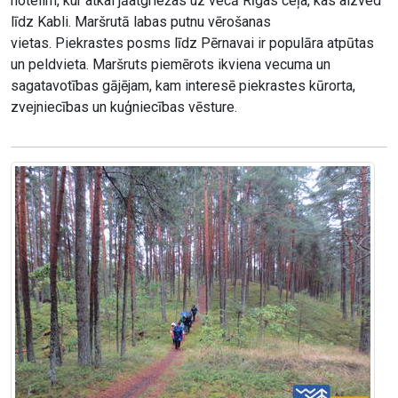
hotelim, kur atkal jāatgriežas uz vecā Rīgas ceļa, kas aizved
līdz Kabli. Maršrutā labas putnu vērošanas
vietas. Piekrastes posms līdz Pērnavai ir populāra atpūtas
un peldvieta. Maršruts piemērots ikviena vecuma un
sagatavotības gājējam, kam interesē piekrastes kūrorta,
zvejniecības un kuģniecības vēsture.