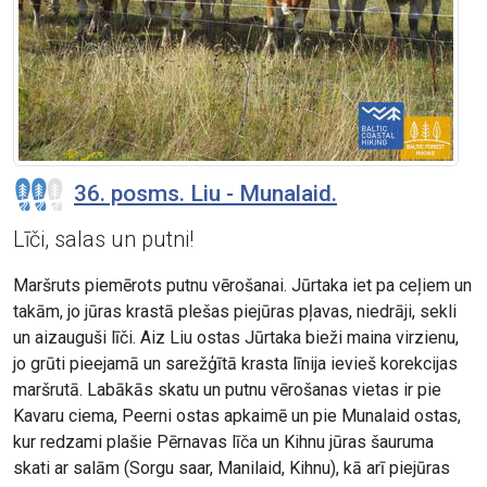
36. posms. Liu - Munalaid.
Līči, salas un putni!
Maršruts piemērots putnu vērošanai. Jūrtaka iet pa ceļiem un
takām, jo jūras krastā plešas piejūras pļavas, niedrāji, sekli
un aizauguši līči. Aiz Liu ostas Jūrtaka bieži maina virzienu,
jo grūti pieejamā un sarežģītā krasta līnija ievieš korekcijas
maršrutā. Labākās skatu un putnu vērošanas vietas ir pie
Kavaru ciema, Peerni ostas apkaimē un pie Munalaid ostas,
kur redzami plašie Pērnavas līča un Kihnu jūras šauruma
skati ar salām (Sorgu saar, Manilaid, Kihnu), kā arī piejūras