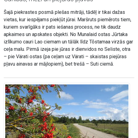
Šajā piekrastes posmā plešas mitrāji, tādēļ ir tikai dažas
vietas, kur iespējams piekļūt jūrai. Maršruts piemērots tiem,
kuriem svarīgāks ir pats iešanas process, ne tik daudz
apkaimes un apskates objekti. No Munalaid ostas Jūrtaka
izlīkumo cauri Lao ciemam un tālāk līdz Tõstamaa virzās gar
ceļa malu. Pirmā izeja pie jūras ir dienvidos no Seliste, otra
– pie Värati ostas (pa ceļam uz Värati – skaistas piejūras
pļavu ainavas ar mājlopiem), bet trešā – Suti ciemā.