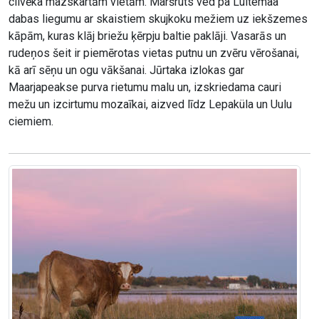
cilvēka mazskartām vietām. Maršruts ved pa Luitemaa
dabas liegumu ar skaistiem skujkoku mežiem uz iekšzemes
kāpām, kuras klāj briežu ķērpju baltie paklāji. Vasarās un
rudeņos šeit ir piemērotas vietas putnu un zvēru vērošanai,
kā arī sēņu un ogu vākšanai. Jūrtaka izlokas gar
Maarjapeakse purva rietumu malu un, izskriedama cauri
mežu un izcirtumu mozaīkai, aizved līdz Lepaküla un Uulu
ciemiem.