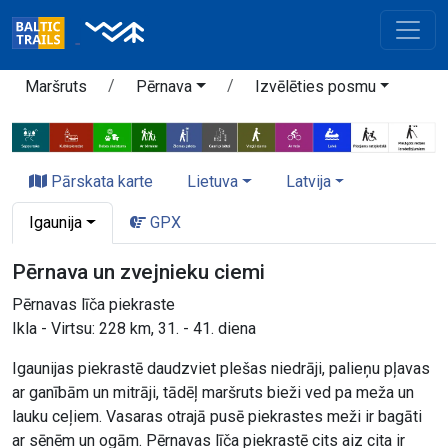
Maršruts
Pērnava
Izvēlēties posmu
Pārskata karte
Lietuva
Latvija
Igaunija
GPX
Pērnava un zvejnieku ciemi
Pērnavas līča piekraste
Ikla - Virtsu: 228 km, 31. - 41. diena
Igaunijas piekrastē daudzviet plešas niedrāji, palieņu pļavas
ar ganībām un mitrāji, tādēļ maršruts bieži ved pa meža un
lauku ceļiem. Vasaras otrajā pusē piekrastes meži ir bagāti
ar sēnēm un ogām. Pērnavas līča piekrastē cits aiz cita ir