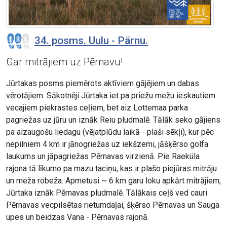
34. posms. Uulu - Pärnu.
Gar mitrājiem uz Pērnavu!
Jūrtakas posms piemērots aktīviem gājējiem un dabas
vērotājiem. Sākotnēji Jūrtaka iet pa priežu mežu ieskautiem
vecajiem piekrastes ceļiem, bet aiz Lottemaa parka
pagriežas uz jūru un iznāk Reiu pludmalē. Tālāk seko gājiens
pa aizaugošu liedagu (vējatplūdu laikā - plaši sēkļi), kur pēc
nepilniem 4 km ir jānogriežas uz iekšzemi, jāšķērso golfa
laukums un jāpagriežas Pērnavas virzienā. Pie Raeküla
rajona tā līkumo pa mazu taciņu, kas ir plašo piejūras mitrāju
un meža robeža. Apmetusi ~ 6 km garu loku apkārt mitrājiem,
Jūrtaka iznāk Pērnavas pludmalē. Tālākais ceļš ved cauri
Pērnavas vecpilsētas rietumdaļai, šķērso Pērnavas un Sauga
upes un beidzas Vana - Pērnavas rajonā.