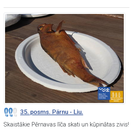
35. posms. Pärnu - Liu.
Skaistākie Pērnavas līča skati un kūpinātas zivis!