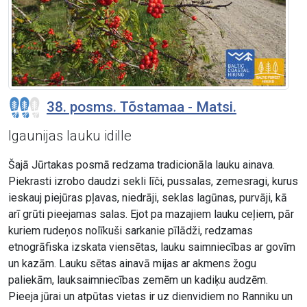
38. posms. Tõstamaa - Matsi.
Igaunijas lauku idille
Šajā Jūrtakas posmā redzama tradicionāla lauku ainava.
Piekrasti izrobo daudzi sekli līči, pussalas, zemesragi, kurus
ieskauj piejūras pļavas, niedrāji, seklas lagūnas, purvāji, kā
arī grūti pieejamas salas. Ejot pa mazajiem lauku ceļiem, pār
kuriem rudeņos nolīkuši sarkanie pīlādži, redzamas
etnogrāfiska izskata viensētas, lauku saimniecības ar govīm
un kazām. Lauku sētas ainavā mijas ar akmens žogu
paliekām, lauksaimniecības zemēm un kadiķu audzēm.
Pieeja jūrai un atpūtas vietas ir uz dienvidiem no Ranniku un