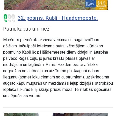
32. posms. Kabli - Häädemeeste.
Putni, kāpas un meži!
Maršruts piemērots ikviena vecuma un sagatavotības
gājējam, taču īpaši ieteicams putnu vērotājiem. Jūrtakas
posmu no Kabli līdz Häädemeeste dienviddaļai ir jāturpina
pa veco Rīgas ceļu, jo jūras krastā plešas pļavas ar
niedrājiem un lagūnām. Pirms Häädemeeste Jūrtaka
nogriežas no autoceļa un aizlīkumo pa Jaagupi dabas
liegumu (apmet loku ciemam no austrumiem), uzskriedama
augsto kāpu mugurās un mezdamās lejup dziļajās starpkāpu
ieplakās, kuras klāj skrajš priežu mežs. Te ir labas ogošanas
un sēņošanas vietas.