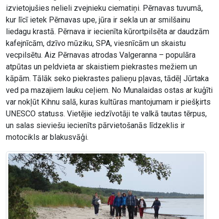
izvietojušies nelieli zvejnieku ciematiņi. Pērnavas tuvumā,
kur līcī ietek Pērnavas upe, jūra ir sekla un ar smilšainu
liedagu krastā. Pērnava ir iecienīta kūrortpilsēta ar daudzām
kafejnīcām, dzīvo mūziku, SPA, viesnīcām un skaistu
vecpilsētu. Aiz Pērnavas atrodas Valgeranna – populāra
atpūtas un peldvieta ar skaistiem piekrastes mežiem un
kāpām. Tālāk seko piekrastes palieņu pļavas, tādēļ Jūrtaka
ved pa mazajiem lauku ceļiem. No Munalaidas ostas ar kuģīti
var nokļūt Kihnu salā, kuras kultūras mantojumam ir piešķirts
UNESCO statuss. Vietējie iedzīvotāji te valkā tautas tērpus,
un salas sieviešu iecienīts pārvietošanās līdzeklis ir
motocikls ar blakusvāģi.