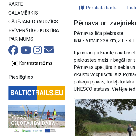
KARTE
Pārskata karte
Liet
GALAMĒRĶIS
GĀJĒJAM-DRAUDZĪGS
Pērnava un zvejniek
BRĪVPRĀTĪGO KUSTĪBA
Pērnavas līča piekraste
PAR MUMS
Ikla - Virtsu: 228 km, 31. - 41
Igaunijas piekrastē daudzviet
piekrastes meži ir bagāti ar s
Kontrasta režīms
Pērnavas upe, jūra ir sekla u
skaistu vecpilsētu. Aiz Pērn
Pieslēgties
palieņu pļavas, tādēļ Jūrtaka
UNESCO statuss. Vietējie iedzī