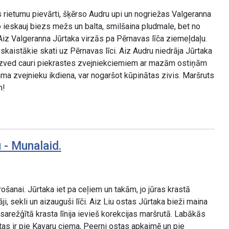
 rietumu pievārti, šķērso Audru upi un nogriežas Valgeranna
o ieskauj biezs mežs un balta, smilšaina pludmale, bet no
iz Valgeranna Jūrtaka virzās pa Pērnavas līča ziemeļdaļu.
kaistākie skati uz Pērnavas līci. Aiz Audru niedrāja Jūrtaka
izved cauri piekrastes zvejniekciemiem ar mazām ostiņām
ma zvejnieku ikdiena, var nogaršot kūpinātas zivis. Maršruts
m!
 - Munalaid.
šanai. Jūrtaka iet pa ceļiem un takām, jo jūras krastā
ji, sekli un aizauguši līči. Aiz Liu ostas Jūrtaka bieži maina
 sarežģītā krasta līnija ievieš korekcijas maršrutā. Labākās
tas ir pie Kavaru ciema, Peerni ostas apkaimē un pie