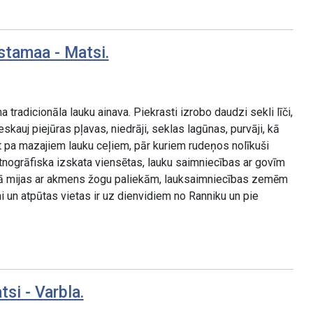
stamaa - Matsi.
radicionāla lauku ainava. Piekrasti izrobo daudzi sekli līči,
skauj piejūras pļavas, niedrāji, seklas lagūnas, purvāji, kā
ot pa mazajiem lauku ceļiem, pār kuriem rudeņos nolīkuši
tnogrāfiska izskata viensētas, lauku saimniecības ar govīm
ā mijas ar akmens žogu paliekām, lauksaimniecības zemēm
i un atpūtas vietas ir uz dienvidiem no Ranniku un pie
si - Varbla.