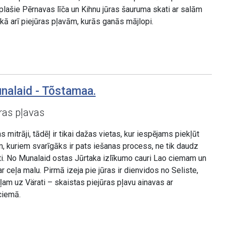
plašie Pērnavas līča un Kihnu jūras šauruma skati ar salām
 kā arī piejūras pļavām, kurās ganās mājlopi.
nalaid - Tõstamaa.
ras pļavas
mitrāji, tādēļ ir tikai dažas vietas, kur iespējams piekļūt
m, kuriem svarīgāks ir pats iešanas process, ne tik daudz
i. No Munalaid ostas Jūrtaka izlīkumo cauri Lao ciemam un
r ceļa malu. Pirmā izeja pie jūras ir dienvidos no Seliste,
eļam uz Värati – skaistas piejūras pļavu ainavas ar
ciemā.