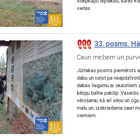
starpkāpu ieplakās, kuras kl
vietas.
33. posms. Hä
Cauri mežiem un purv
Jūrtakas posms piemērots akt
dabu un ceļot pa neapdzīvot
dabas liegumu ar skaistiem 
ķērpju baltie paklāji. Vasarā
vērošanai, kā arī sēņu un og
malu un, izskriedama cauri m
ciemiem.