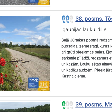
38. posms. Tõ
Igaunijas lauku idille
Šajā Jūrtakas posmā redzama t
pussalas, zemesragi, kurus ie
arī grūti pieejamas salas. Ej
sarkanie pīlādži, redzamas e
un kazām. Lauku sētas ainav
un kadiķu audzēm. Pieeja jūra
Kastna ciema.
39. posms. Mat