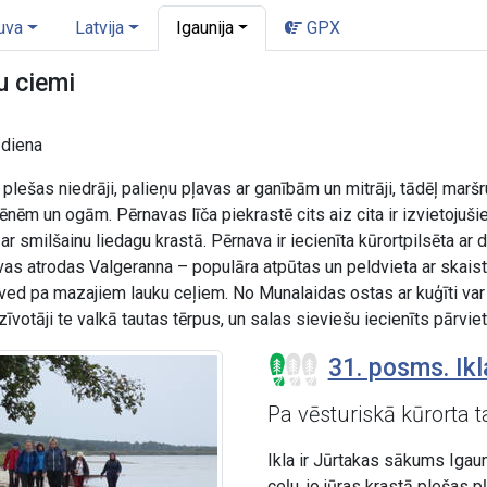
uva
Latvija
Igaunija
GPX
u ciemi
. diena
 plešas niedrāji, palieņu pļavas ar ganībām un mitrāji, tādēļ mar
ēnēm un ogām. Pērnavas līča piekrastē cits aiz cita ir izvietojušie
n ar smilšainu liedagu krastā. Pērnava ir iecienīta kūrortpilsēta
avas atrodas Valgeranna – populāra atpūtas un peldvieta ar ska
 ved pa mazajiem lauku ceļiem. No Munalaidas ostas ar kuģīti var
votāji te valkā tautas tērpus, un salas sieviešu iecienīts pārvie
31. posms. Ikla
Pa vēsturiskā kūrorta 
Ikla ir Jūrtakas sākums Igau
ceļu, jo jūras krastā plešas p