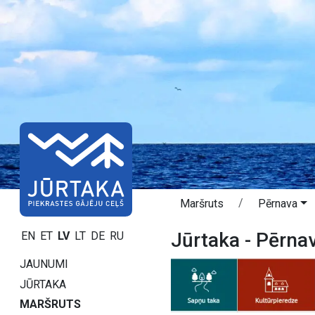
Maršruts
Pērnava
Jūrtaka - Pērna
EN
ET
LV
LT
DE
RU
JAUNUMI
JŪRTAKA
MARŠRUTS