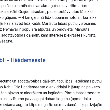
pa šauru, smilšainu, vai akmeņainu un vietām stipri
ku apkārt Orajõe strautam, pie autostāvvietas tā atkal
ko gājiens ~ 4 km garumā līdz Lepanina hotelim, kur atkal
a, kas aizved līdz Kabli. Maršrutā labas putnu vērošanas
z Pērnavai ir populāra atpūtas un peldvieta. Maršruts
sagatavotības gājējam, kam interesē piekrastes kūrorta,
vēsture.
bli - Häädemeeste.
ecuma un sagatavotības gājējam, taču īpaši ieteicams putnu
o Kabli līdz Häädemeeste dienviddaļai ir jāturpina pa veco
plešas pļavas ar niedrājiem un lagūnām. Pirms Häädemeeste
ļa un aizlīkumo pa Jaagupi dabas liegumu (apmet loku
kriedama augsto kāpu mugurās un mezdamās lejup dziļajās