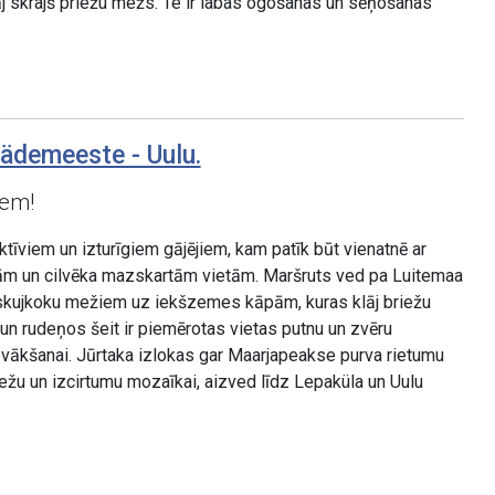
āj skrajš priežu mežs. Te ir labas ogošanas un sēņošanas
ädemeeste - Uulu.
iem!
īviem un izturīgiem gājējiem, kam patīk būt vienatnē ar
ām un cilvēka mazskartām vietām. Maršruts ved pa Luitemaa
skujkoku mežiem uz iekšzemes kāpām, kuras klāj briežu
s un rudeņos šeit ir piemērotas vietas putnu un zvēru
u vākšanai. Jūrtaka izlokas gar Maarjapeakse purva rietumu
ežu un izcirtumu mozaīkai, aizved līdz Lepaküla un Uulu