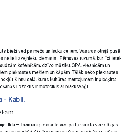
šruts bieži ved pa meža un lauku ceļiem. Vasaras otrajā pusē
s nelieli zvejnieku ciematiņi. Pērnavas tuvumā, kur līcī ietek
 ar daudzām kafejnīcām, dzīvo mūziku, SPA, viesnīcām un
istiem piekrastes mežiem un kāpām. Tālāk seko piekrastes
 nokļūt Kihnu salā, kuras kultūras mantojumam ir piešķirts
tošanās līdzeklis ir motocikls ar blakusvāģi.
 - Kabli.
takām!
nijā. Ikla – Treimani posmā tā ved pa tā saukto veco Rīgas
ļavas un niedrāji. Aiz Treimani maršruts pagriežas uz jūras