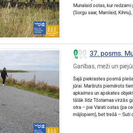
Munalaid ostas, kur redzami 
(Sorgu saar, Manilaid, Kihnu),
37. posms. Mu
Ganības, meži un piejū
Šajā piekrastes posmā plešas 
jūrai. Maršruts piemērots tie
apkaimes un apskates objekt
tālāk līdz Tõstamaa virzās ga
otra – pie Värati ostas (pa c
mājlopiem), bet trešā – Suti 