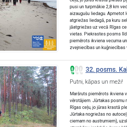
pusi un turpmākie 2,8 km ved 
aizaugušu liedagu. Apmetot lo
atgriežas liedagā, pa kuru se
jāatgriežas uz vecā Rīgas ceļ
vietas. Piekrastes posms līd
piemērots ikviena vecuma un 
zvejniecības un kuģniecības 
32. posms. Ka
Putni, kāpas un meži!
Maršruts piemērots ikviena v
vērotājiem. Jūrtakas posmu n
Rīgas ceļu, jo jūras krastā 
Jūrtaka nogriežas no autoce
ciemam no austrumiem), uzs