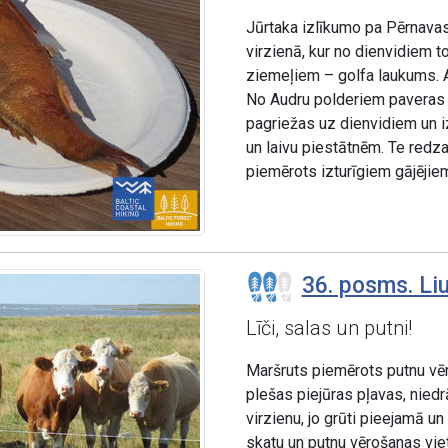
Jūrtaka izlīkumo pa Pērnavas
virzienā, kur no dienvidiem t
ziemeļiem – golfa laukums. A
No Audru polderiem paveras s
pagriežas uz dienvidiem un 
un laivu piestātnēm. Te redza
piemērots izturīgiem gājējie
36. posms. Liu
Līči, salas un putni!
Maršruts piemērots putnu vēro
plešas piejūras pļavas, niedrā
virzienu, jo grūti pieejamā un
skatu un putnu vērošanas vie