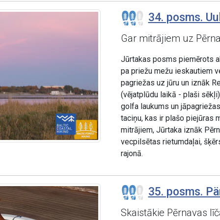
34. posms. Uul
Gar mitrājiem uz Pērna
Jūrtakas posms piemērots akt
pa priežu mežu ieskautiem v
pagriežas uz jūru un iznāk R
(vējatplūdu laikā - plaši sēkļ
golfa laukums un jāpagriežas
taciņu, kas ir plašo piejūras
mitrājiem, Jūrtaka iznāk Pēr
vecpilsētas rietumdaļai, šķ
rajonā.
35. posms. Pär
Skaistākie Pērnavas līč