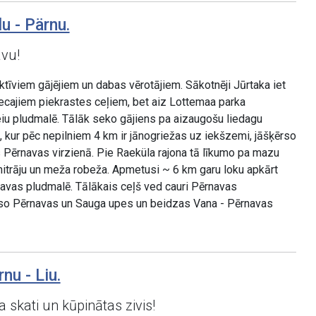
u - Pärnu.
vu!
īviem gājējiem un dabas vērotājiem. Sākotnēji Jūrtaka iet
ecajiem piekrastes ceļiem, bet aiz Lottemaa parka
eiu pludmalē. Tālāk seko gājiens pa aizaugošu liedagu
i), kur pēc nepilniem 4 km ir jānogriežas uz iekšzemi, jāšķērso
 Pērnavas virzienā. Pie Raeküla rajona tā līkumo pa mazu
 mitrāju un meža robeža. Apmetusi ~ 6 km garu loku apkārt
navas pludmalē. Tālākais ceļš ved cauri Pērnavas
ērso Pērnavas un Sauga upes un beidzas Vana - Pērnavas
nu - Liu.
a skati un kūpinātas zivis!